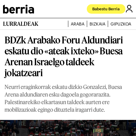
Babestu Berria
LURRALDEAK
ARABA
BIZKAIA
GIPUZKOA
BDZk Arabako Foru Aldundiari
eskatu dio «ateak ixteko» Buesa
Arenan Israelgo taldeek
jokatzeari
Neurri eraginkorrak eskatu dizkio Gonzalezi, Buesa
Arena aldundiaren esku dagoela gogorarazita.
Palestinarekiko elkartasun taldeek aurten ere
mobilizazioak egingo dituztela iragarri dute.