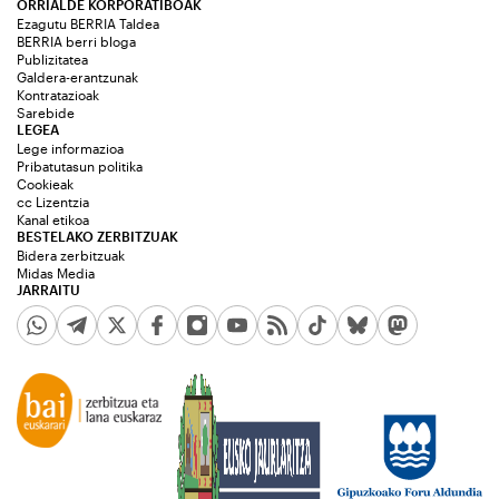
ORRIALDE KORPORATIBOAK
Ezagutu BERRIA Taldea
BERRIA berri bloga
Publizitatea
Galdera-erantzunak
Kontratazioak
Sarebide
LEGEA
Lege informazioa
Pribatutasun politika
Cookieak
cc Lizentzia
Kanal etikoa
BESTELAKO ZERBITZUAK
Bidera zerbitzuak
Midas Media
JARRAITU