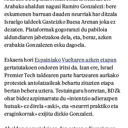
Arabako ahaldun nagusi Ramiro Gonzalezi: bere
eskumenen barruan dauden neurriak har ditzala
Israelgo taldeek Gasteizko Buesa Arenan joka ez
dezaten. Plataformak gogorarazi du pabiloia
aldundiaren jabetzakoa dela, eta, beraz, azken
erabakia Gonzalezen esku dagoela.
Eskaera hori
Espainiako Vueltaren azken etapan
gertatutakoen ondoren iritsi da. Izan ere, Israel
Premier Tech taldearen parte hartzearen aurkako
protestek antolatzaileak behartu zituzten etapa
bertan behera uztera. Testuinguru horretan, BDZk
ohar bidez azpimarratu du «intentzio adierazpen
hutsak» ez direla «aski», eta «neurrri praktiko eta
eraginkorrak» exijitu dizkio Gonzalezi.