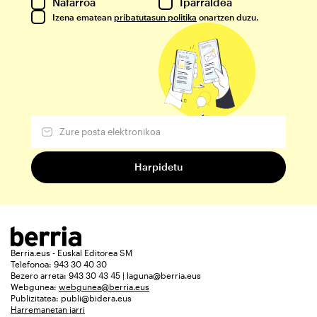
Nafarroa
Iparraldea
Izena ematean
pribatutasun politika
onartzen duzu.
Berria.eus - Euskal Editorea SM
Telefonoa: 943 30 40 30
Bezero arreta: 943 30 43 45 | laguna@berria.eus
Webgunea:
webgunea@berria.eus
Publizitatea:
publi@bidera.eus
Harremanetan jarri