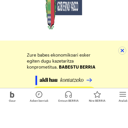
Zure babes ekonomikoari esker
egiten dugu kazetaritza
konprometitua.
BABESTU BERRIA
Egin zure ekarpena
Gaur
Azken berriak
Entzun BERRIA
Nire BERRIA
Atalak