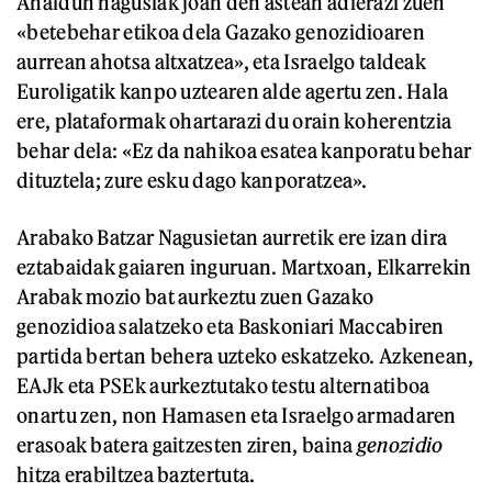
Ahaldun nagusiak joan den astean adierazi zuen
«betebehar etikoa dela Gazako genozidioaren
aurrean ahotsa altxatzea», eta Israelgo taldeak
Euroligatik kanpo uztearen alde agertu zen. Hala
ere, plataformak ohartarazi du orain koherentzia
behar dela: «Ez da nahikoa esatea kanporatu behar
dituztela; zure esku dago kanporatzea».
Arabako Batzar Nagusietan aurretik ere izan dira
eztabaidak gaiaren inguruan. Martxoan, Elkarrekin
Arabak mozio bat aurkeztu zuen Gazako
genozidioa salatzeko eta Baskoniari Maccabiren
partida bertan behera uzteko eskatzeko. Azkenean,
EAJk eta PSEk aurkeztutako testu alternatiboa
onartu zen, non Hamasen eta Israelgo armadaren
erasoak batera gaitzesten ziren, baina
genozidio
hitza erabiltzea baztertuta.