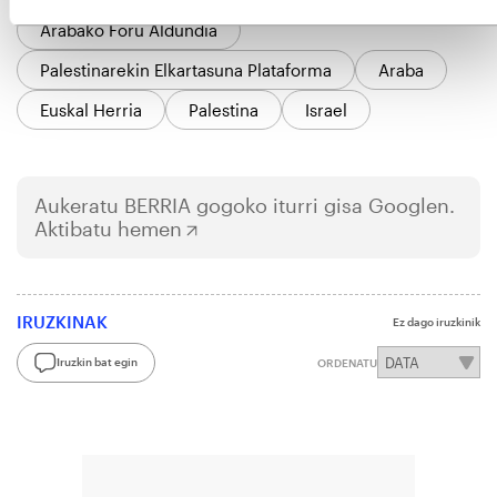
Arabako Foru Aldundia
Palestinarekin Elkartasuna Plataforma
Araba
Euskal Herria
Palestina
Israel
Aukeratu
BERRIA
gogoko iturri gisa Googlen.
Aktibatu hemen
IRUZKINAK
Ez dago iruzkinik
Iruzkin bat egin
ORDENATU