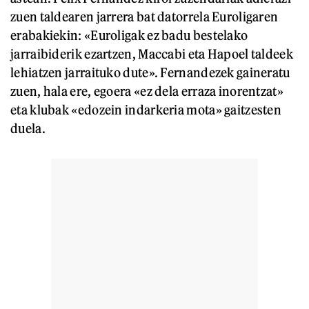
zuen taldearen jarrera bat datorrela Euroligaren
erabakiekin: «Euroligak ez badu bestelako
jarraibiderik ezartzen, Maccabi eta Hapoel taldeek
lehiatzen jarraituko dute». Fernandezek gaineratu
zuen, hala ere, egoera «ez dela erraza inorentzat»
eta klubak «edozein indarkeria mota» gaitzesten
duela.