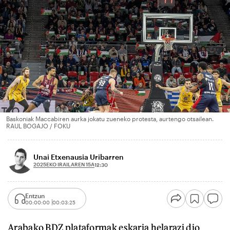
Baskoniak Maccabiren aurka jokatu zueneko protesta, aurtengo otsailean.
RAUL BOGAJO / FOKU
Unai Etxenausia Uribarren
2025EKO IRAILAREN 15A
12:30
Entzun
00:00:00
00:03:25
Arabako BDZ plataformak eskaria helarazi dio