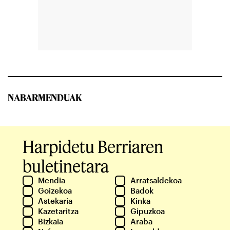
NABARMENDUAK
Harpidetu Berriaren
buletinetara
Mendia
Arratsaldekoa
Goizekoa
Badok
Astekaria
Kinka
Kazetaritza
Gipuzkoa
Bizkaia
Araba