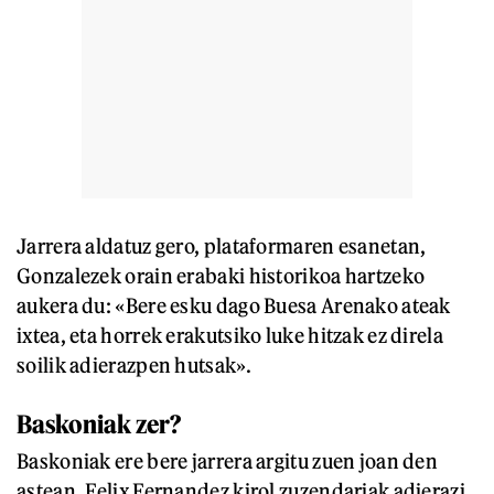
Jarrera aldatuz gero, plataformaren esanetan,
Gonzalezek orain erabaki historikoa hartzeko
aukera du: «Bere esku dago Buesa Arenako ateak
ixtea, eta horrek erakutsiko luke hitzak ez direla
soilik adierazpen hutsak».
Baskoniak zer?
Baskoniak ere bere jarrera argitu zuen joan den
astean. Felix Fernandez kirol zuzendariak adierazi