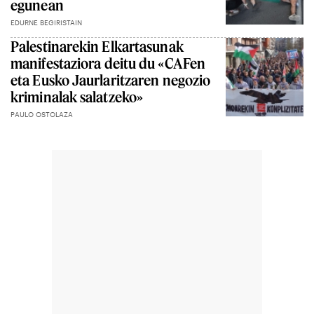
egunean
EDURNE BEGIRISTAIN
Palestinarekin Elkartasunak
manifestaziora deitu du «CAFen
eta Eusko Jaurlaritzaren negozio
kriminalak salatzeko»
PAULO OSTOLAZA