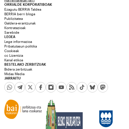
ORRIALDE KORPORATIBOAK
Ezagutu BERRIA Taldea
BERRIA berri bloga
Publizitatea
Galdera-erantzunak
Kontratazioak
Sarebide
LEGEA
Lege informazioa
Pribatutasun politika
Cookieak
cc Lizentzia
Kanal etikoa
BESTELAKO ZERBITZUAK
Bidera zerbitzuak
Midas Media
JARRAITU