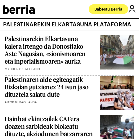
Babestu Berria
PALESTINAREKIN ELKARTASUNA PLATAFORMA
Palestinarekin Elkartasuna
kalera irtengo da Donostiako
Aste Nagusian, «sionismoaren
eta inperialismoaren» aurka
MADDI IZTUETA OLANO
Palestinaren alde egiteagatik
Bizkaian gutxienez 24 isun jaso
dituztela salatu dute
AITOR BILBAO LANDA
Hainbat ekintzailek CAFera
doazen sarbideak blokeatu
dituzte, akziodunen batzarraren