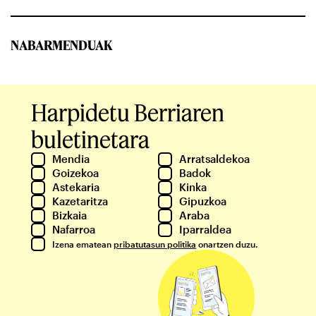
NABARMENDUAK
Harpidetu Berriaren
buletinetara
Mendia
Arratsaldekoa
Goizekoa
Badok
Astekaria
Kinka
Kazetaritza
Gipuzkoa
Bizkaia
Araba
Nafarroa
Iparraldea
Izena ematean
pribatutasun politika
onartzen duzu.