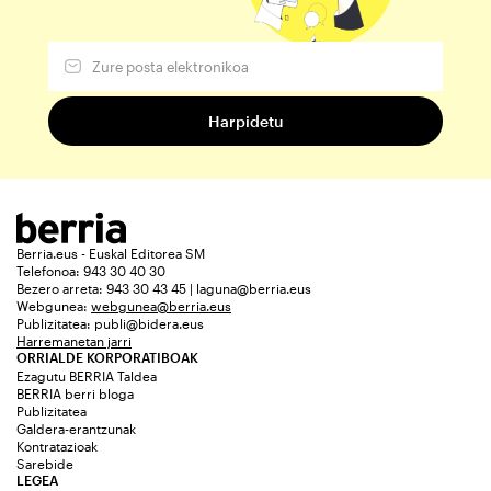
Berria.eus - Euskal Editorea SM
Telefonoa: 943 30 40 30
Bezero arreta: 943 30 43 45 | laguna@berria.eus
Webgunea:
webgunea@berria.eus
Publizitatea:
publi@bidera.eus
Harremanetan jarri
ORRIALDE KORPORATIBOAK
Ezagutu BERRIA Taldea
BERRIA berri bloga
Publizitatea
Galdera-erantzunak
Kontratazioak
Sarebide
LEGEA