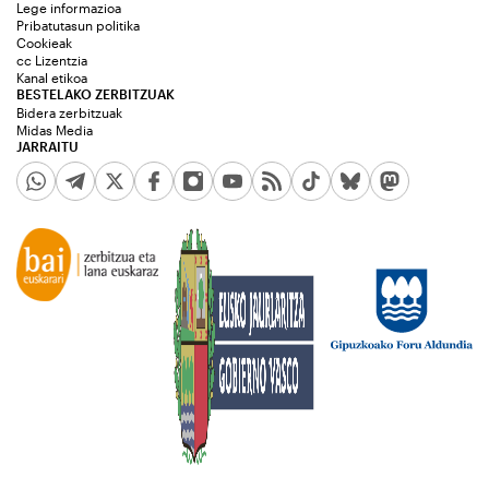
Lege informazioa
Pribatutasun politika
Cookieak
cc Lizentzia
Kanal etikoa
BESTELAKO ZERBITZUAK
Bidera zerbitzuak
Midas Media
JARRAITU