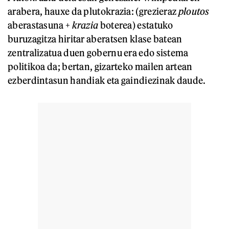
arabera, hauxe da plutokrazia: (grezieraz
ploutos
aberastasuna +
krazia
boterea) estatuko
buruzagitza hiritar aberatsen klase batean
zentralizatua duen gobernu era edo sistema
politikoa da; bertan, gizarteko mailen artean
ezberdintasun handiak eta gaindiezinak daude.