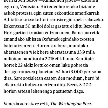
Berriki Jeff Bezos ―Amazonen jabea― ezkondu
egin da, Venezian. Hiri eder horretako biztanle
askok protesta egin zuten ezkontide amerikarrak
Adriatikoko txoko hori «erosi» egin zuela salatzeko.
Ezkontzan 50 milioi dolar gastatu ei ditu Bezosek.
Hori guztiori irratian entzun nuen. Baina aurretik
emandako albistea Oxfamek egindako txosten
batena izan zen. Horren arabera, munduko
aberatsenen %1ek bere aberastasuna 33,9 mila
milioitan handitu du 2015etik hona. Kantitate
horrek 22 aldiz lortuko omen luke pobrezia
desagerraraztea planetan. %1 hori 3.000 pertsona
dira. Sare sozialetan esaten den moduan, berri bi
elkarrekin hobeto ulertzen dira. Bezos 3.000
horien artean lehenengo postuetan dago.
Venezia «erosi» ez ezik,
The Washington Post