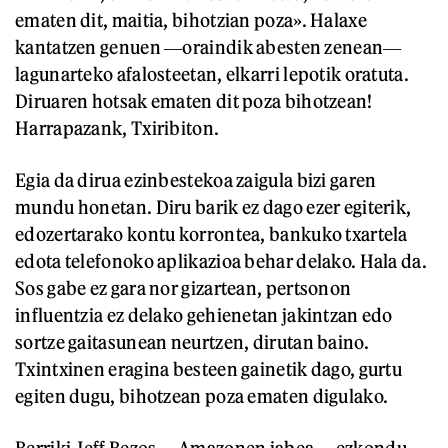
ematen dit, maitia, bihotzian poza». Halaxe
kantatzen genuen ―oraindik abesten zenean―
lagunarteko afalosteetan, elkarri lepotik oratuta.
Diruaren hotsak ematen dit poza bihotzean!
Harrapazank, Txiribiton.
Egia da dirua ezinbestekoa zaigula bizi garen
mundu honetan. Diru barik ez dago ezer egiterik,
edozertarako kontu korrontea, bankuko txartela
edota telefonoko aplikazioa behar delako. Hala da.
Sos gabe ez gara nor gizartean, pertsonon
influentzia ez delako gehienetan jakintzan edo
sortze gaitasunean neurtzen, dirutan baino.
Txintxinen eragina besteen gainetik dago, gurtu
egiten dugu, bihotzean poza ematen digulako.