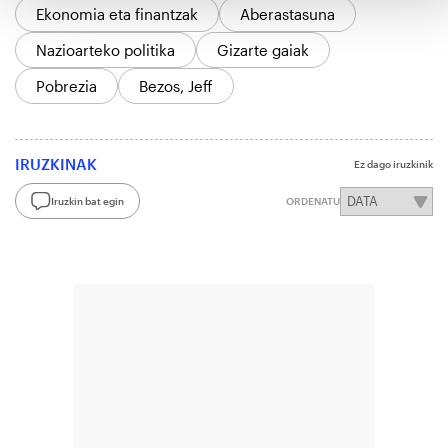
Ekonomia eta finantzak
Aberastasuna
Nazioarteko politika
Gizarte gaiak
Pobrezia
Bezos, Jeff
IRUZKINAK
Ez dago iruzkinik
Iruzkin bat egin
ORDENATU