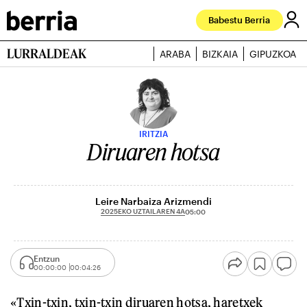
Babestu Berria
LURRALDEAK
ARABA
BIZKAIA
GIPUZKOA
IRITZIA
Diruaren hotsa
Leire Narbaiza Arizmendi
2025EKO UZTAILAREN 4A
05:00
Entzun
00:00:00
00:04:26
«Txin-txin, txin-txin diruaren hotsa, haretxek