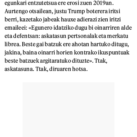
egunkari entzutetsua ere erosi zuen 2019an.
Aurtengo otsailean, justu Trump boterera iritsi
berri, kazetako jabeak hauxe adierazi zien iritzi
emaileei: «Egunero idatziko dugu bi oinarriren alde
eta defentsan: askatasun pertsonalak eta merkatu
librea. Beste gai batzuk ere ahotan hartuko ditugu,
jakina, baina oinarri horien kontrako ikuspuntuak
beste batzuek argitaratuko dituzte». Ttak,
askatasuna. Ttak, diruaren hotsa.