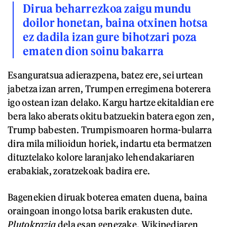
Dirua beharrezkoa zaigu mundu
doilor honetan, baina otxinen hotsa
ez dadila izan gure bihotzari poza
ematen dion soinu bakarra
Esanguratsua adierazpena, batez ere, sei urtean
jabetza izan arren, Trumpen erregimena boterera
igo ostean izan delako. Kargu hartze ekitaldian ere
bera lako aberats okitu batzuekin batera egon zen,
Trump babesten. Trumpismoaren horma-bularra
dira mila milioidun horiek, indartu eta bermatzen
dituztelako kolore laranjako lehendakariaren
erabakiak, zoratzekoak badira ere.
Bagenekien diruak boterea ematen duena, baina
oraingoan inongo lotsa barik erakusten dute.
Plutokrazia
dela esan genezake. Wikipediaren