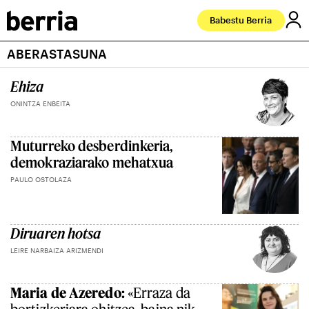
Babestu Berria
ABERASTASUNA
Ehiza
ONINTZA ENBEITA
Muturreko desberdinkeria,
demokraziarako mehatxua
PAULO OSTOLAZA
Diruaren hotsa
LEIRE NARBAIZA ARIZMENDI
Maria de Azeredo:
«Erraza da