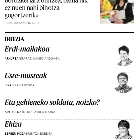
bortizkeriara ohitzea, baina nik
ez nuen nahi bihotza
gogortzerik»
IRENE BARAÑANO DIAZ
IRITZIA
Erdi-mailakoa
ARKUPEAN
GARAZI KAMIO ANDUAGA
Uste-musteak
BIRA
ITXARO BORDA
Eta gehieneko soldata, noizko?
ARTIKULUA
KOLDO LARREA ITXINA
Ehiza
BERBEN POZA
ONINTZA ENBEITA