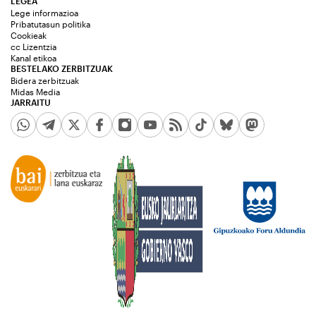
LEGEA
Lege informazioa
Pribatutasun politika
Cookieak
cc Lizentzia
Kanal etikoa
BESTELAKO ZERBITZUAK
Bidera zerbitzuak
Midas Media
JARRAITU