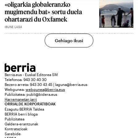
«oligarkia globaleranzko
mugimendu bat» sortu duela
ohartarazi du Oxfamek
IRUNE LASA
Gehiago ikusi
Berria.eus - Euskal Editorea SM
Telefonoa: 943 30 40 30
Bezero arreta: 943 30 43 45 | laguna@berria.eus
Webgunea:
webgunea@berria.eus
Publizitatea:
publi@bidera.eus
Harremanetan jarri
ORRIALDE KORPORATIBOAK
Ezagutu BERRIA Taldea
BERRIA berri bloga
Publizitatea
Galdera-erantzunak
Kontratazioak
Sarebide