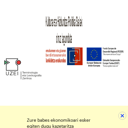
Zure babes ekonomikoari esker
egiten dugu kazetaritza