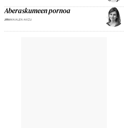
Aberaskumeen pornoa
JIRA
MAIALEN AKIZU