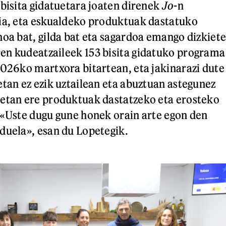
 bisita gidatuetara joaten direnek
Jo
-n
ia, eta eskualdeko produktuak dastatuko
noa bat, gilda bat eta sagardoa emango dizkiet
en kudeatzaileek 153 bisita gidatuko programa
2026ko martxora bitartean, eta jakinarazi dute
etan ez ezik uztailean eta abuztuan astegunez
netan ere produktuak dastatzeko eta erosteko
 «Uste dugu gune honek orain arte egon den
duela», esan du Lopetegik.