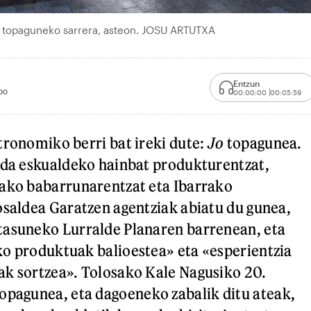
Jo' topaguneko sarrera, asteon. JOSU ARTUTXA
Entzun
00
00:00:00
00:05:59
tronomiko berri bat ireki dute:
Jo
topagunea.
 da eskualdeko hainbat produkturentzat,
sako babarrunarentzat eta Ibarrako
osaldea Garatzen agentziak abiatu du gunea,
tasuneko Lurralde Planaren barrenean, eta
o produktuak balioestea» eta «esperientzia
ak sortzea». Tolosako Kale Nagusiko 20.
opagunea, eta dagoeneko zabalik ditu ateak,