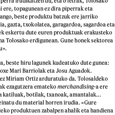
iperra irudikatzen du, eta
o
letrak, Tolosako
 ere, topagunean ez dira piperrak eta
zango, beste produktu batzuk ere jarriko
ztia, gazta, txokolatea, garagardoa, sagardoa eta
eek eskertu dute euren produktuak erakusteko
zana Tolosako erdigunean. Gune honek sektorea
du».
a, beste hiru lagunek kudeatuko dute gunea:
oxe Mari Barriolak eta Josu Aguadok.
tez Miriam Ortiz arduratuko da. Tolosaldeko
uak ezagutzera emateko
merchandising
-a ere
a katiluak, botilak, txanoak, amantalak...
einatu du material horren irudia. «Gure
deko produktuen zabalpen ahalik eta handiena