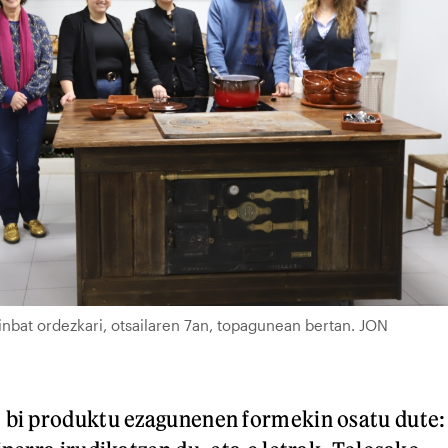
bat ordezkari, otsailaren 7an, topagunean bertan. JON
 bi produktu ezagunenen formekin osatu dute: