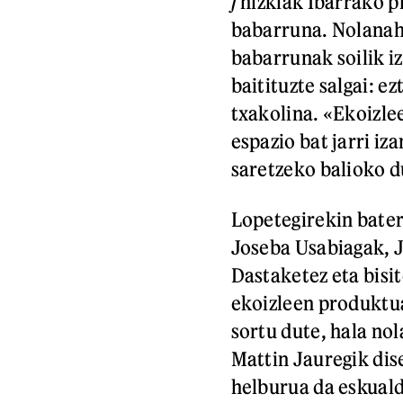
j
hizkiak Ibarrako p
babarruna. Nolanahi
babarrunak soilik i
baitituzte salgai: e
txakolina. «Ekoizl
espazio bat jarri i
saretzeko balioko 
Lopetegirekin bater
Joseba Usabiagak, J
Dastaketez eta bisi
ekoizleen produkt
sortu dute, hala nol
Mattin Jauregik dis
helburua da eskual