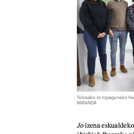
Tolosako
Jo
topaguneko hain
MIRANDA
Jo
izena eskualdeko