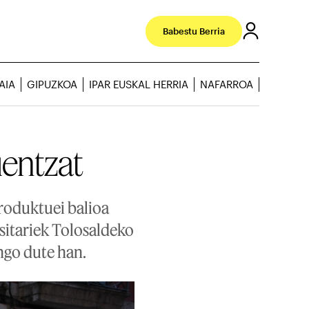
Babestu Berria
AIA
GIPUZKOA
IPAR EUSKAL HERRIA
NAFARROA
entzat
roduktuei balioa
sitariek Tolosaldeko
ngo dute han.