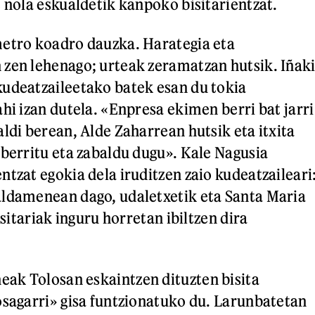
t nola eskualdetik kanpoko bisitarientzat.
metro koadro dauzka. Harategia eta
zen lehenago; urteak zeramatzan hutsik. Iñak
udeatzaileetako batek esan du tokia
hi izan dutela. «Enpresa ekimen berri bat jarri
ldi berean, Alde Zaharrean hutsik eta itxita
aberritu eta zabaldu dugu». Kale Nagusia
ntzat egokia dela iruditzen zaio kudeatzaileari
aldamenean dago, udaletxetik eta Santa Maria
isitariak inguru horretan ibiltzen dira
ak Tolosan eskaintzen dituzten bisita
osagarri» gisa funtzionatuko du. Larunbatetan