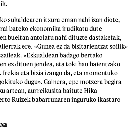
ik.
eko sukaldearen itxura eman nahi izan diote,
arai bateko ekonomika irudikatu dute
en bueltan antolatu nahi dituzte dastaketak,
ailerrak ere. «Gunea ez da bisitarientzat soilik»
tzaileak. «Eskualdean badago bertako
n ez dituen jendea, eta toki hau haientzako
. Irekia eta bizia izango da, eta momentuko
gokituko dugu». Gainera, epe motzera begira
ku artean, aurreikusita baitute Hika
erto Ruizek babarrunaren inguruko ikastaro
oa