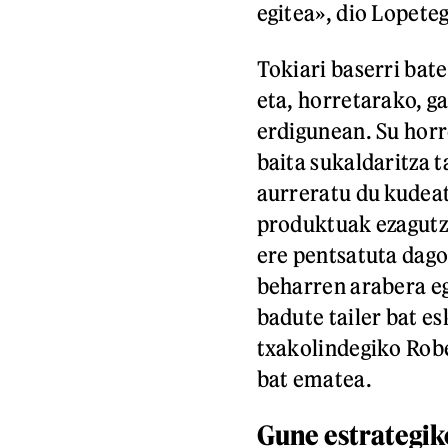
egitea», dio Lopeteg
Tokiari baserri bat
eta, horretarako, g
erdigunean. Su horr
baita sukaldaritza t
aurreratu du kudea
produktuak ezagutze
ere pentsatuta dago
beharren arabera e
badute tailer bat es
txakolindegiko Rob
bat ematea.
Gune estrategik