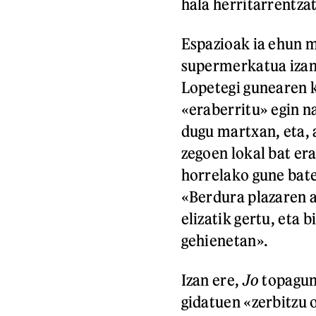
hala herritarrentza
Espazioak ia ehun 
supermerkatua izan 
Lopetegi gunearen k
«eraberritu» egin na
dugu martxan, eta, a
zegoen lokal bat er
horrelako gune bate
«Berdura plazaren 
elizatik gertu, eta b
gehienetan».
Izan ere,
Jo
topagune
gidatuen «zerbitzu 