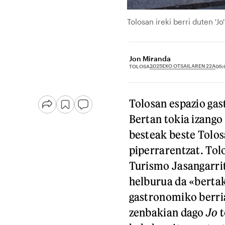
Tolosan ireki berri duten '
Jon Miranda
2025EKO OTSAILAREN 22A
TOLOSA
05:
Tolosan espazio gas
Bertan tokia izango
besteak beste Tolo
piperrarentzat. Tol
Turismo Jasangarri
helburua da «bertak
gastronomiko berri
zenbakian dago
Jo
t