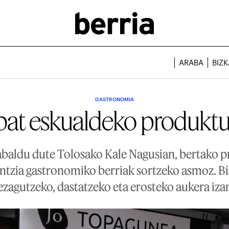
ARABA
BIZK
GASTRONOMIA
bat eskualdeko produktu
zabaldu dute Tolosako Kale Nagusian, bertako p
ntzia gastronomiko berriak sortzeko asmoz. Bi
zagutzeko, dastatzeko eta erosteko aukera iza