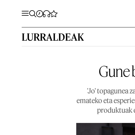
LURRALDEAK
Gune 
'Jo' topagunea 
emateko eta esperie
produktuak e