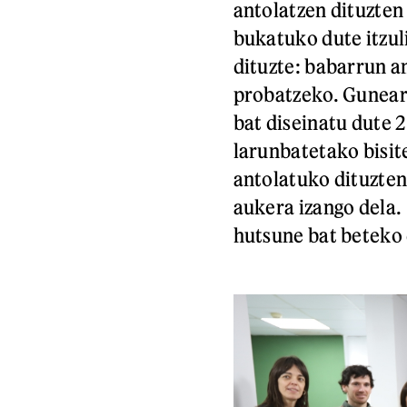
antolatzen dituzten
bukatuko dute itzul
dituzte: babarrun a
probatzeko. Gunear
bat diseinatu dute 
larunbatetako bisit
antolatuko dituzte
aukera izango dela.
hutsune bat beteko 