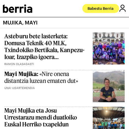
Babestu Berria
MUJIKA, MAYI
Asteburu bete lasterketa:
Domusa Teknik 40 MLK,
Txindokiko Bertikala, Kanpezu-
Ioar, Izazpiko igoera...
RAMON OLASAGASTI
Mayi Mujika:
«Nire onena
distantzia luzean ematen dut»
UNAI UGARTEMENDIA
Mayi Mujika eta Josu
Urrestarazu mendi duatloiko
Euskal Herriko txapeldun