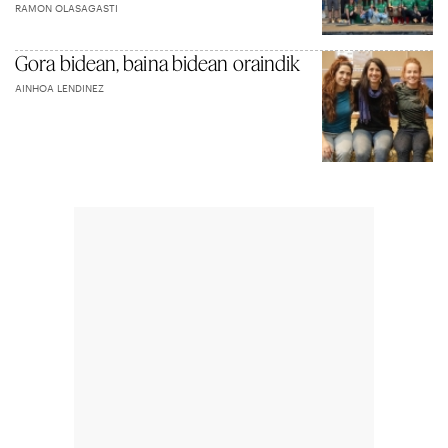
RAMON OLASAGASTI
Gora bidean, baina bidean oraindik
AINHOA LENDINEZ