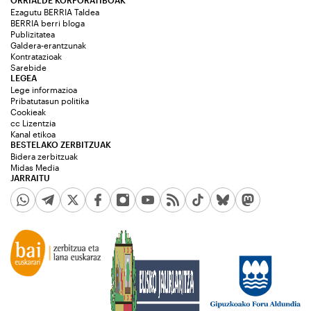
ORRIALDE KORPORATIBOAK
Ezagutu BERRIA Taldea
BERRIA berri bloga
Publizitatea
Galdera-erantzunak
Kontratazioak
Sarebide
LEGEA
Lege informazioa
Pribatutasun politika
Cookieak
cc Lizentzia
Kanal etikoa
BESTELAKO ZERBITZUAK
Bidera zerbitzuak
Midas Media
JARRAITU