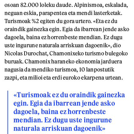
osoan 82.000 loleku daude. Alpinismoa, eskalada,
neguan eskia, parapentea eta mendi lasterketak.
Turismoak %2 egiten du gora urtero. «Eta ez du
oraindik gainezka egin. Egia da ibarrean jende asko
dagoela, baina ez horrenbeste mendian. Ez dugu
uste ingurune naturala arriskuan dagoenik», dio
Nicolas Durochat, Chamonixeko turismo bulegoko
buruak. Chamonix haraneko ekonomia jarduera
nagusia da mendiko turismoa, 10 lanpostutik
zazpi, eta milioi eta erdi euroko ekarpena urtean.
«Turismoak ez du oraindik gainezka
egin. Egia da ibarrean jende asko
dagoela, baina ez horrenbeste
mendian. Ez dugu uste ingurune
naturala arriskuan dagoenik»