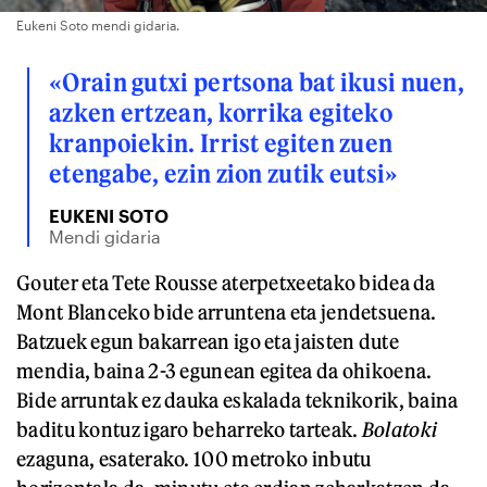
Eukeni Soto mendi gidaria.
«Orain gutxi pertsona bat ikusi nuen,
azken ertzean, korrika egiteko
kranpoiekin. Irrist egiten zuen
etengabe, ezin zion zutik eutsi»
EUKENI SOTO
Mendi gidaria
Gouter eta Tete Rousse aterpetxeetako bidea da
Mont Blanceko bide arruntena eta jendetsuena.
Batzuek egun bakarrean igo eta jaisten dute
mendia, baina 2-3 egunean egitea da ohikoena.
Bide arruntak ez dauka eskalada teknikorik, baina
baditu kontuz igaro beharreko tarteak.
Bolatoki
ezaguna, esaterako. 100 metroko inbutu