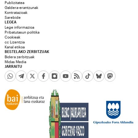
Publizitatea
Galdera-erantzunak
Kontratazioak
Sarebide
LEGEA
Lege informazioa
Pribatutasun politika
Cookieak
cc Lizentzia
Kanal etikoa
BESTELAKO ZERBITZUAK
Bidera zerbitzuak
Midas Media
JARRAITU