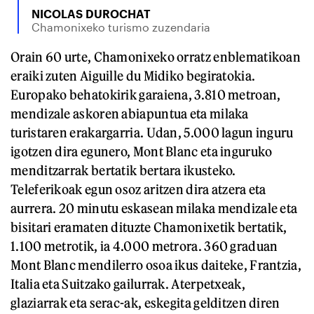
NICOLAS DUROCHAT
Chamonixeko turismo zuzendaria
Orain 60 urte, Chamonixeko orratz enblematikoan
eraiki zuten Aiguille du Midiko begiratokia.
Europako behatokirik garaiena, 3.810 metroan,
mendizale askoren abiapuntua eta milaka
turistaren erakargarria. Udan, 5.000 lagun inguru
igotzen dira egunero, Mont Blanc eta inguruko
menditzarrak bertatik bertara ikusteko.
Teleferikoak egun osoz aritzen dira atzera eta
aurrera. 20 minutu eskasean milaka mendizale eta
bisitari eramaten dituzte Chamonixetik bertatik,
1.100 metrotik, ia 4.000 metrora. 360 graduan
Mont Blanc mendilerro osoa ikus daiteke, Frantzia,
Italia eta Suitzako gailurrak. Aterpetxeak,
glaziarrak eta serac-ak, eskegita gelditzen diren