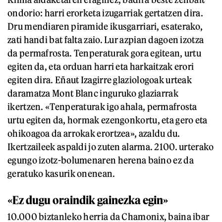
ondorio: harri erorketa izugarriak gertatzen dira.
Dru mendiaren piramide ikusgarriari, esaterako,
zati handi bat falta zaio. Lur azpian dagoen izotza
da permafrosta. Tenperaturak gora egitean, urtu
egiten da, eta orduan harri eta harkaitzak erori
egiten dira. Eñaut Izagirre glaziologoak urteak
daramatza Mont Blanc inguruko glaziarrak
ikertzen. «Tenperaturak igo ahala, permafrosta
urtu egiten da, hormak ezengonkortu, eta gero eta
ohikoagoa da arrokak erortzea», azaldu du.
Ikertzaileek aspaldi jo zuten alarma. 2100. urterako
egungo izotz-bolumenaren herena baino ez da
geratuko kasurik onenean.
«Ez dugu oraindik gainezka egin»
10.000 biztanleko herria da Chamonix, baina ibar