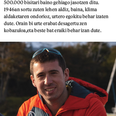
500.000 bisitari baino gehiago jasotzen ditu.
1946an sortu zuten lehen aldiz, baina, klima
aldaketaren ondorioz, urtero egokitu behar izaten
dute. Orain bi urte erabat desagertu zen
kobazuloa,eta beste bat eraiki behar izan dute.