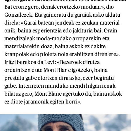
Bat eroriz gero, denak erortzeko moduan», dio
Gonzalezek. Eta gaineratu du garaiak asko aldatu
direla: «Garai batean jendeak ez zeukan material
onik, baina esperientzia edo jakituria bai. Orain
mendizaleak moda-modako arroparekin eta
materialarekin doaz, baina askok ez dakite
kranpoiak edo pioleta nola erabiltzen diren ere».
Iritzi berekoa da Levi: «Bezeroek dirutza
ordaintzen dute Mont Blanc igotzeko, baina
prestatu gabe etortzen dira asko, ezer begiratu
gabe. Interneten munduko mendi hilgarrienak
bilatuz gero, Mont Blanc agertuko da, baina askok
ez diote jaramonik egiten horri».