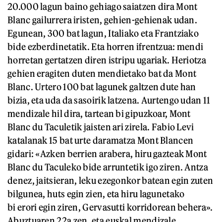
20.000 lagun baino gehiago saiatzen dira Mont
Blanc gailurrera iristen, gehien-gehienak udan.
Egunean, 300 bat lagun, Italiako eta Frantziako
bide ezberdinetatik. Eta horren ifrentzua: mendi
horretan gertatzen diren istripu ugariak. Heriotza
gehien eragiten duten mendietako bat da Mont
Blanc. Urtero 100 bat lagunek galtzen dute han
bizia, eta uda da sasoirik latzena. Aurtengo udan 11
mendizale hil dira, tartean bi gipuzkoar, Mont
Blanc du Taculetik jaisten ari zirela. Fabio Levi
katalanak 15 bat urte daramatza Mont Blancen
gidari: «Azken berrien arabera, hiru gazteak Mont
Blanc du Taculeko bide arruntetik igo ziren. Antza
denez, jaitsieran, leku ezegonkor batean egin zuten
bilgunea, huts egin zien, eta hiru lagunetako
bi erori egin ziren, Gervasutti korridorean behera».
Abuztuaren 22a zen, eta euskal mendizale