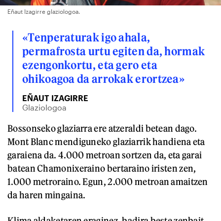
Eñaut Izagirre glaziologoa.
«Tenperaturak igo ahala,
permafrosta urtu egiten da, hormak
ezengonkortu, eta gero eta
ohikoagoa da arrokak erortzea»
EÑAUT IZAGIRRE
Glaziologoa
Bossonseko glaziarra ere atzeraldi betean dago.
Mont Blanc mendiguneko glaziarrik handiena eta
garaiena da. 4.000 metroan sortzen da, eta garai
batean Chamonixeraino bertaraino iristen zen,
1.000 metroraino. Egun, 2.000 metroan amaitzen
da haren mingaina.
Klima aldaketaren eraginez, badira beste zenbait