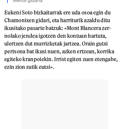
Mendi gidaria
Eukeni Soto bizkaitarrak ere uda osoa egin du
Chamonixen gidari, eta harriturik azaldu ditu
ikusitako pasarte batzuk: «Mont Blancera zer-
nolako jendea igotzen den kontuan hartuta,
ulertzen dut murrizketak jartzea. Orain gutxi
pertsona bat ikusi nuen, azken ertzean, korrika
egiteko kranpoiekin. Irrist egiten zuen etengabe,
ezin zion zutik eutsi».