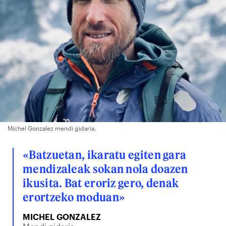
Michel Gonzalez mendi gidaria.
«Batzuetan, ikaratu egiten gara
mendizaleak sokan nola doazen
ikusita. Bat eroriz gero, denak
erortzeko moduan»
MICHEL GONZALEZ