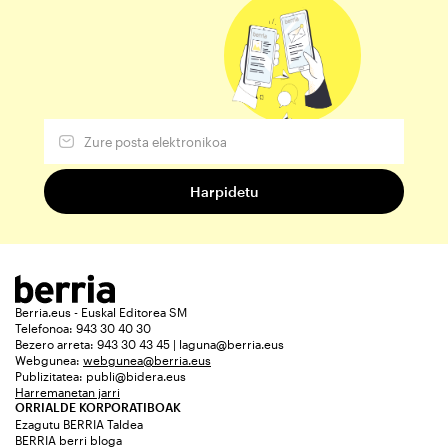
Berria.eus - Euskal Editorea SM
Telefonoa: 943 30 40 30
Bezero arreta: 943 30 43 45 | laguna@berria.eus
Webgunea:
webgunea@berria.eus
Publizitatea:
publi@bidera.eus
Harremanetan jarri
ORRIALDE KORPORATIBOAK
Ezagutu BERRIA Taldea
BERRIA berri bloga