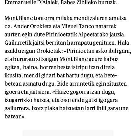
Emmanuelle D’Alalek, Babes Zibileko buruak.
Mont Blanc tontorra milaka mendizaleren ametsa
da. Ander Orokieta eta Miguel Tanco nafarrek
aurten egin dute Pirinioetatik Alpeetarako jauzia.
Gailurretik jaitsi berritan harrapatu genituen. Hala
azaldu zigun Orokietak: «Pirinioetan asko ibili gara,
eta bururatu zitzaigun Mont Blanc geure kabuz
egitea, baina, horrenbeste istripu izan direla
ikusita, mendi gidari bat hartu dugu, eta bete-
betean asmatu dugu. Bide arruntetik egin zituzten
igoera eta jaitsiera. «Haize gogorra izan dugu,
izugarrizko haizea, eta oso jende gutxi igo gara
gailurrera. Izotz plaka batzuetan larri ibili gara une
batean».