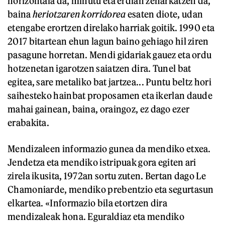
horizontala da, minutu eta erdian zeharkatzen da,
baina
heriotzaren korridorea
esaten diote, udan
etengabe erortzen direlako harriak goitik. 1990 eta
2017 bitartean ehun lagun baino gehiago hil ziren
pasagune horretan. Mendi gidariak gauez eta ordu
hotzenetan igarotzen saiatzen dira. Tunel bat
egitea, sare metaliko bat jartzea... Puntu beltz hori
saihesteko hainbat proposamen eta ikerlan daude
mahai gainean, baina, oraingoz, ez dago ezer
erabakita.
Mendizaleen informazio gunea da mendiko etxea.
Jendetza eta mendiko istripuak gora egiten ari
zirela ikusita, 1972an sortu zuten. Bertan dago Le
Chamoniarde, mendiko prebentzio eta segurtasun
elkartea. «Informazio bila etortzen dira
mendizaleak hona. Eguraldiaz eta mendiko