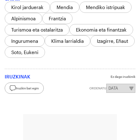
Kirol jarduerak
Mendia
Mendiko istripuak
Alpinismoa
Frantzia
Turismoa eta ostalaritza
Ekonomia eta finantzak
Ingurumena
Klima larrialdia
Izagirre, Eñaut
Soto, Eukeni
IRUZKINAK
Ez dago iruzkinik
Iruzkin bat egin
ORDENATU