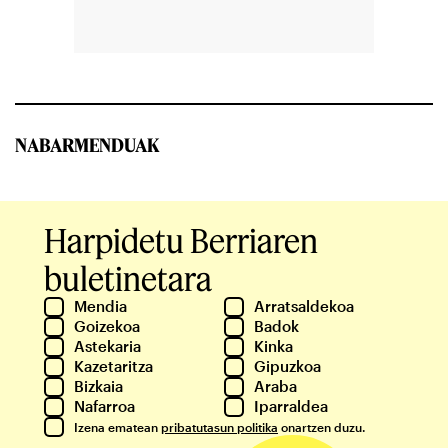
NABARMENDUAK
Harpidetu Berriaren
buletinetara
Mendia
Arratsaldekoa
Goizekoa
Badok
Astekaria
Kinka
Kazetaritza
Gipuzkoa
Bizkaia
Araba
Nafarroa
Iparraldea
Izena ematean
pribatutasun politika
onartzen duzu.