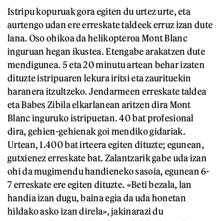
Istripu kopuruak gora egiten du urtez urte, eta
aurtengo udan ere erreskate taldeek erruz izan dute
lana. Oso ohikoa da helikopteroa Mont Blanc
inguruan hegan ikustea. Etengabe arakatzen dute
mendigunea. 5 eta 20 minutu artean behar izaten
dituzte istripuaren lekura iritsi eta zaurituekin
haranera itzultzeko. Jendarmeen erreskate taldea
eta Babes Zibila elkarlanean aritzen dira Mont
Blanc inguruko istripuetan. 40 bat profesional
dira, gehien-gehienak goi mendiko gidariak.
Urtean, 1.400 bat irteera egiten dituzte; egunean,
gutxienez erreskate bat. Zalantzarik gabe uda izan
ohi da mugimendu handieneko sasoia, egunean 6-
7 erreskate ere egiten dituzte. «Beti bezala, lan
handia izan dugu, baina egia da uda honetan
hildako asko izan direla», jakinarazi du