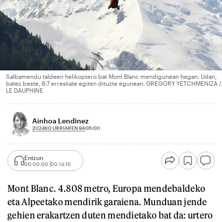
Salbamendu taldeen helikoptero bat Mont Blanc mendigunean hegan. Udan,
batez beste, 6-7 erreskate egiten dituzte egunean. GREGORY YETCHMENIZA /
LE DAUPHINE
Ainhoa Lendinez
2024KO URRIAREN 9A
05:00
Entzun
00:00:00
00:14:10
Mont Blanc. 4.808 metro, Europa mendebaldeko
eta Alpeetako mendirik garaiena. Munduan jende
gehien erakartzen duten mendietako bat da: urtero