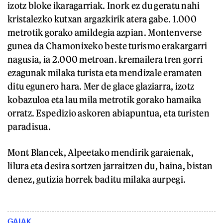
izotz bloke ikaragarriak. Inork ez du geratu nahi
kristalezko kutxan argazkirik atera gabe. 1.000
metrotik gorako amildegia azpian. Montenverse
gunea da Chamonixeko beste turismo erakargarri
nagusia, ia 2.000 metroan. kremailera tren gorri
ezagunak milaka turista eta mendizale eramaten
ditu egunero hara. Mer de glace glaziarra, izotz
kobazuloa eta lau mila metrotik gorako hamaika
orratz. Espedizio askoren abiapuntua, eta turisten
paradisua.
Mont Blancek, Alpeetako mendirik garaienak,
lilura eta desira sortzen jarraitzen du, baina, bistan
denez, gutizia horrek baditu milaka aurpegi.
GAIAK