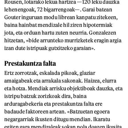
Rousen, lotarako lekua hartzea —120 leku dauzka
lehenengoak, 72 bigarrengoak—. Garai batean
Gouter inguruan modu librean kanpatu zitekeen,
baina hainbat mendizale hil ziren hipotermiak
jota, eta orduan hartu zuten neurria. Gonzalezen
hitzetan, «bide arrunteko murrizketek eragin argia
izan dute istripuak gutxitzeko garaian».
Prestakuntza falta
Ertz zorrotzak, eskalada pikoak, glaziar
amaigabeak eta arrakala sakonak. Haizea, elurra
eta hotza. Mendiak arrisku objektiboak dauzka, eta
istripu batzuk zorizkoak dira, baina
arduragabekeria eta prestakuntza falta ere
badaude faktoreen artean. «Batzuetan egoera
negargarriak ikusten ditugu mendian. Ikaratu
egiten gara mendizaleak sokan nola doazen ikusita.