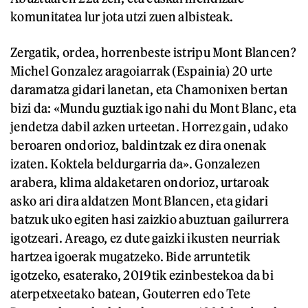
komunitatea lur jota utzi zuen albisteak.
Zergatik, ordea, horrenbeste istripu Mont Blancen?
Michel Gonzalez aragoiarrak (Espainia) 20 urte
daramatza gidari lanetan, eta Chamonixen bertan
bizi da: «Mundu guztiak igo nahi du Mont Blanc, eta
jendetza dabil azken urteetan. Horrez gain, udako
beroaren ondorioz, baldintzak ez dira onenak
izaten. Koktela beldurgarria da». Gonzalezen
arabera, klima aldaketaren ondorioz, urtaroak
asko ari dira aldatzen Mont Blancen, eta gidari
batzuk uko egiten hasi zaizkio abuztuan gailurrera
igotzeari. Areago, ez dute gaizki ikusten neurriak
hartzea igoerak mugatzeko. Bide arruntetik
igotzeko, esaterako, 2019tik ezinbestekoa da bi
aterpetxeetako batean, Gouterren edo Tete