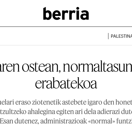
PALESTIN
aren ostean, normaltasun
erabatekoa
lari eraso ziotenetik astebete igaro den honet
zultzeko ahalegina egiten ari dela adierazi dute
. Esan dutenez, administrazioak «normal» funtz