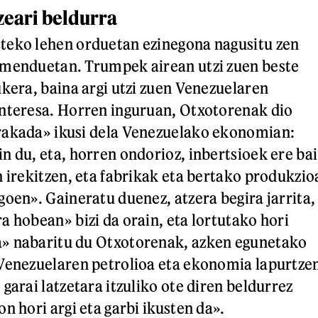
zeari beldurra
teko lehen orduetan ezinegona nagusitu zen
imenduetan. Trumpek airean utzi zuen beste
ukera, baina argi utzi zuen Venezuelaren
nteresa. Horren inguruan, Otxotorenak dio
rakada» ikusi dela Venezuelako ekonomian:
n du, eta, horren ondorioz, inbertsioek ere bai
n irekitzen, eta fabrikak eta bertako produkzio
goen». Gaineratu duenez, atzera begira jarrita,
a hobean» bizi da orain, eta lortutako hori
» nabaritu du Otxotorenak, azken egunetako
Venezuelaren petrolioa eta ekonomia lapurtze
garai latzetara itzuliko ote diren beldurrez
n hori argi eta garbi ikusten da».