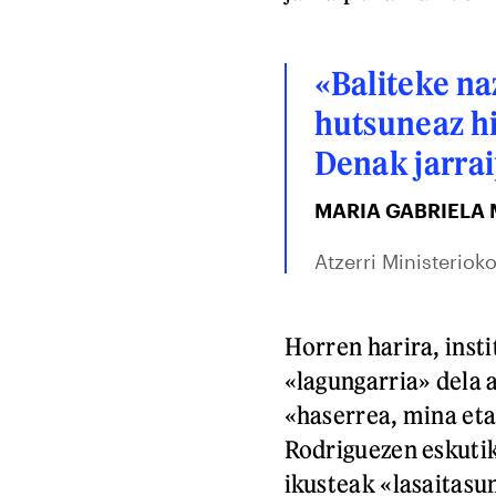
«Baliteke na
hutsuneaz hit
Denak jarrai
MARIA GABRIELA
Atzerri Ministeriok
Horren harira, inst
«lagungarria» dela 
«haserrea, mina eta
Rodriguezen eskutik
ikusteak «lasaitasu