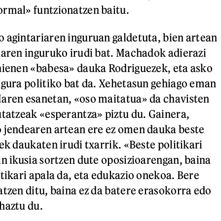
rmal» funtzionatzen baitu.
 agintariaren inguruan galdetuta, bien artean
iaren inguruko irudi bat. Machadok adierazi
hienen «babesa» dauka Rodriguezek, eta asko
igura politiko bat da. Xehetasun gehiago eman
Haren esanetan, «oso maitatua» da chavisten
utatzeak «esperantza» piztu du. Gainera,
o jendearen artean ere ez omen dauka beste
ek daukaten irudi txarrik. «Beste politikari
in ikusia sortzen dute oposizioarengan, baina
itikari apala da, eta edukazio onekoa. Bere
atzen ditu, baina ez da batere erasokorra edo
haztu du.