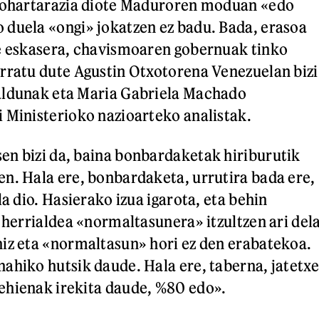
i ohartarazia diote Maduroren moduan «edo
duela «ongi» jokatzen ez badu. Bada, erasoa
te eskasera, chavismoaren gobernuak tinko
rratu dute Agustin Otxotorena Venezuelan bizi
aldunak eta Maria Gabriela Machado
 Ministerioko nazioarteko analistak.
n bizi da, baina bonbardaketak hiriburutik
n. Hala ere, bonbardaketa, urrutira bada ere,
la dio. Hasierako izua igarota, eta behin
, herrialdea «normaltasunera» itzultzen ari del
iz eta «normaltasun» hori ez den erabatekoa.
ahiko hutsik daude. Hala ere, taberna, jatetxe
ehienak irekita daude, %80 edo».