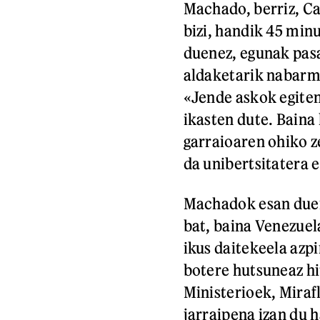
Machado, berriz, Ca
bizi, handik 45 min
duenez, egunak pasa
aldaketarik nabarme
«Jende askok egiten
ikasten dute. Baina
garraioaren ohiko ze
da unibertsitatera 
Machadok esan duen
bat, baina Venezue
ikus daitekeela azp
botere hutsuneaz hit
Ministerioek, Miraf
jarraipena izan du h