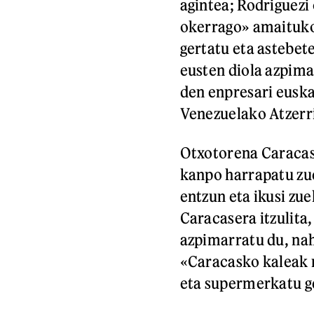
agintea; Rodriguez
okerrago» amaituko 
gertatu eta astebe
eusten diola azpima
den enpresari eusk
Venezuelako Atzerri
Otxotorena Caracase
kanpo harrapatu zue
entzun eta ikusi zue
Caracasera itzulita
azpimarratu du, nah
«Caracasko kaleak n
eta supermerkatu g