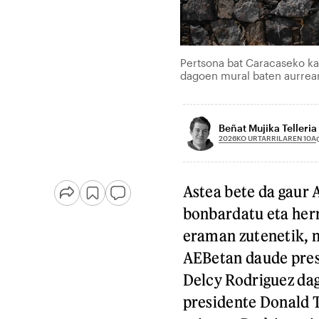
Pertsona bat Caracaseko ka
dagoen mural baten aurrea
Beñat Mujika Telleria
2026KO URTARRILAREN 10A
Astea bete da gaur
bonbardatu eta her
eraman zutenetik, n
AEBetan daude preso
Delcy Rodriguez da
presidente Donald 