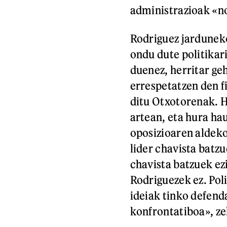
administrazioak «no
Rodriguez jarduneko
ondu dute politikar
duenez, herritar ge
errespetatzen den f
ditu Otxotorenak. 
artean, eta hura ha
oposizioaren aldek
lider chavista batzu
chavista batzuek ez
Rodriguezek ez. Pol
ideiak tinko defend
konfrontatiboa», ze