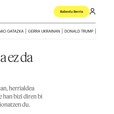
Babestu Berria
AKO GATAZKA
GERRA UKRAINAN
DONALD TRUMP
a ez da
an, herrialdea
 han bizi diren bi
ionatzen du.