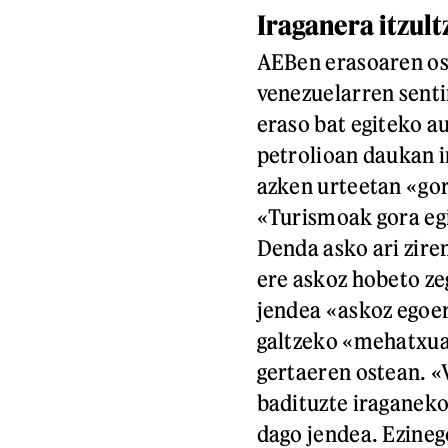
Iraganera itzult
AEBen erasoaren os
venezuelarren sent
eraso bat egiteko a
petrolioan daukan i
azken urteetan «go
«Turismoak gora egi
Denda asko ari zire
ere askoz hobeto ze
jendea «askoz egoer
galtzeko «mehatxua
gertaeren ostean. «
badituzte iraganeko 
dago jendea. Ezinego