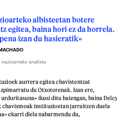
zioarteko albisteetan botere
z egitea, baina hori ez da horrela.
pena izan du hasieratik»
 MACHADO
o nazioarteko analista
ituzioek aurrera egitea chavistentzat
azpimarratu du Otxotorenak. Izan ere,
 urduritasuna» ikusi ditu haiengan, baina Delc
 chavismoak instituzioetan jarraitzen duela
na» ekarri diela nabarmendu du,