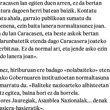
racasen lan egiten duen arren, ez da bertan
utura dagoen herri batean baizik. Kontatu
tu ahala, garraio publikoan sumatu du
nena, ezin baita lanera normaltasunez joan.
 du lan Caracasen, eta beste askok bertan
 larunbatetik etenda dago Caracasera joateko
rbitzua. Ez da normal ari, eta jende asko ezin
edo lanera joan».
ez, hiriburuan ere badago «nolabaiteko» eten
lako Gobernuaren instituzioetan normaltasuna
imarratu du. «Baliteke nazioarteko albisteetan
z egitea, baina hori ez da horrela.
lores Jauregiak, Asanblea Nazionalak... denak
asiera-hasieratik».