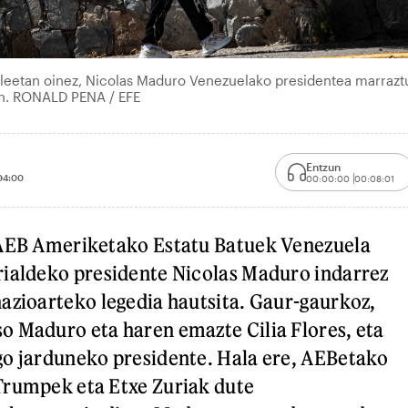
leetan oinez, Nicolas Maduro Venezuelako presidentea marrazt
n. RONALD PENA / EFE
Entzun
04:00
00:00:00
00:08:01
 AEB Ameriketako Estatu Batuek Venezuela
rialdeko presidente Nicolas Maduro indarrez
azioarteko legedia hautsita. Gaur-gaurkoz,
 Maduro eta haren emazte Cilia Flores, eta
go jarduneko presidente. Hala ere, AEBetako
Trumpek eta Etxe Zuriak dute