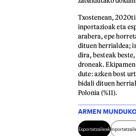
zabaldutako dokum
Txostenean, 2020ti
inportazioak eta es
arabera, epe horret
dituen herrialdea; 
dira, besteak beste,
droneak. Ekipamendu
dute: azken bost ur
bidali dituen herria
Polonia (%11).