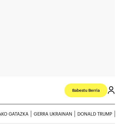
Babestu Berria
AKO GATAZKA
GERRA UKRAINAN
DONALD TRUMP