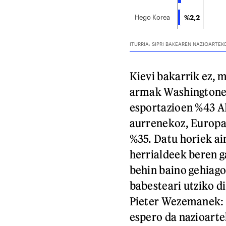
Kievi bakarrik ez, 
armak Washingtonek
esportazioen %43 AE
aurrenekoz, Europar
%35. Datu horiek ai
herrialdeek beren g
behin baino gehiago
babesteari utziko di
Pieter Wezemanek: «
espero da nazioart