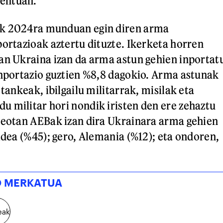
entuan.
k 2024ra munduan egin diren arma
portazioak aztertu dituzte. Ikerketa horren
an Ukraina izan da arma astun gehien inportat
inportazio guztien %8,8 dagokio. Arma astunak
 tankeak, ibilgailu militarrak, misilak eta
 militar hori nondik iristen den ere zehaztu
teotan AEBak izan dira Ukrainara arma gehien
ldea (%45); gero, Alemania (%12); eta ondoren,