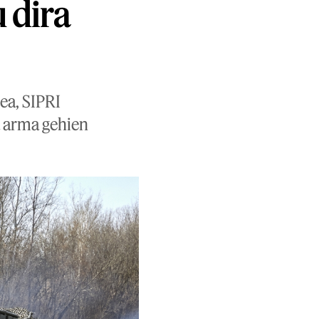
 dira
ea, SIPRI
a arma gehien