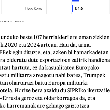
munduko beste 107 herrialderi ere eman zizkien
 2020 eta 2024 artean. Hau da, arma
Bek egin dituzte, eta, azken bi hamarkadetan
a bideratu dute esportazioen zatirik handiena
ntzat hartuta, ez da kasualitatea Europako
astu militarra areagotu nahi izatea, Trumpek
tan ohartarazi baitu Europa militarki
otela. Horixe bera azaldu du SIPRIko ikertzaile
Errusia geroz eta oldarkorragoa da, eta
eko harremanak are gehiago gaiztotzea