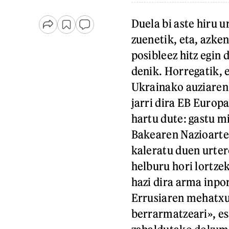
Duela bi aste hiru u
zuenetik, eta, azke
posibleez hitz egin 
denik. Horregatik,
Ukrainako auziaren 
jarri dira EB Europ
hartu dute: gastu mi
Bakearen Nazioarte
kaleratu duen urte
helburu hori lortze
hazi dira arma inpo
Errusiaren mehatxu
berrarmatzeari», e