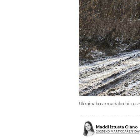
Ukrainako armadako hiru so
Maddi Iztueta Olano
2025EKO MARTXOAREN 10A