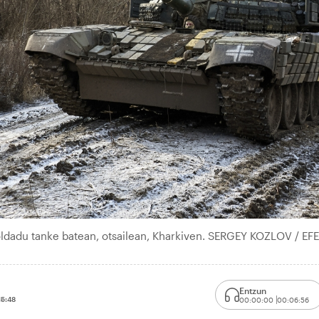
ldadu tanke batean, otsailean, Kharkiven. SERGEY KOZLOV / EFE
Entzun
15:48
00:00:00
00:06:56