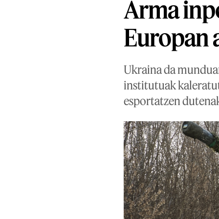
Arma inpo
Europan a
Ukraina da munduan 
institutuak kalerat
esportatzen dutenak