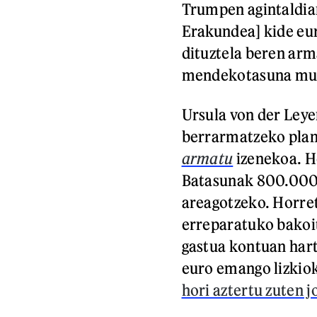
Trumpen agintaldia
Erakundea] kide eu
dituztela beren arm
mendekotasuna mur
Ursula von der Ley
berrarmatzeko plan 
armatu
izenekoa. H
Batasunak 800.000 m
areagotzeko. Horret
erreparatuko bakoi
gastua kontuan hart
euro emango lizkio
hori aztertu zuten 