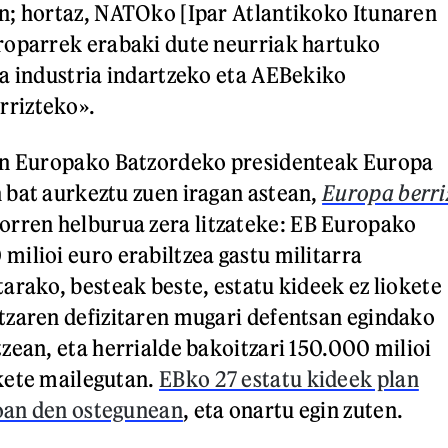
n; hortaz, NATOko [Ipar Atlantikoko Itunaren
roparrek erabaki dute neurriak hartuko
a industria indartzeko eta AEBekiko
rizteko».
en Europako Batzordeko presidenteak Europa
bat aurkeztu zuen iragan astean,
Europa berri
orren helburua zera litzateke: EB Europako
ilioi euro erabiltzea gastu militarra
arako, besteak beste, estatu kideek ez liokete
tzaren defizitaren mugari defentsan egindako
zean, eta herrialde bakoitzari 150.000 milioi
kete mailegutan.
EBko 27 estatu kideek plan
joan den ostegunean
, eta onartu egin zuten.