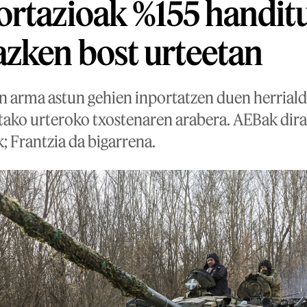
rtazioak %155 handitu
zken bost urteetan
arma astun gehien inportatzen duen herriald
utako urteroko txostenaren arabera. AEBak dir
; Frantzia da bigarrena.