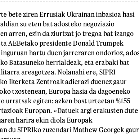
rte bete ziren Errusiak Ukrainan inbasioa hasi
naldian su eten bat adosteko negoziazio
den arren, ezin da ziurtzat jo tregoa bat izango
 eta AEBetako presidente Donald Trumpek
inguruan hartu duen jarreraren ondorioz, ado
ako Batasuneko herrialdeak, eta erabaki bat
litarra areagotzea. Nolanahi ere, SIPRI
ko Ikerketa Zentroak adierazi duenez gaur
roko txostenean, Europa hasia da dagoeneko
ko urratsak egiten: azken bost urteetan %155
rtazioak Europan. «Datuek argi erakusten dute
aren harira ekin diola Europak
san du SIPRIko zuzendari Mathew Georgek gau