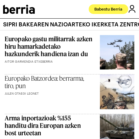
Babestu Berria
SIPRI BAKEAREN NAZIOARTEKO IKERKETA ZENT
Europako gastu militarrak azken
hiru hamarkadetako
hazkunderik handiena izan du
AITOR GARMENDIA ETXEBERRIA
Europako Batzordea: berrarma,
tiro, pun
JULEN OTAEGI LEONET
Arma inportazioak %155
handitu dira Europan azken
bost urteetan