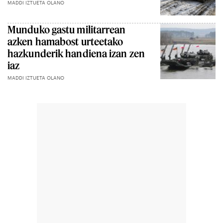
MADDI IZTUETA OLANO
Munduko gastu militarrean
azken hamabost urteetako
hazkunderik handiena izan zen
iaz
MADDI IZTUETA OLANO