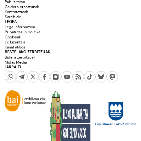
Publizitatea
Galdera-erantzunak
Kontratazioak
Sarebide
LEGEA
Lege informazioa
Pribatutasun politika
Cookieak
cc Lizentzia
Kanal etikoa
BESTELAKO ZERBITZUAK
Bidera zerbitzuak
Midas Media
JARRAITU