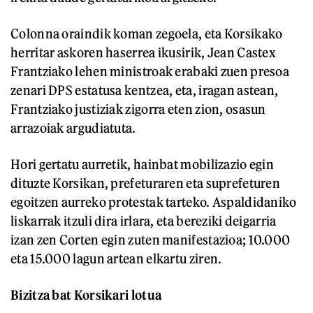
Colonna oraindik koman zegoela, eta Korsikako
herritar askoren haserrea ikusirik, Jean Castex
Frantziako lehen ministroak erabaki zuen presoa
zenari DPS estatusa kentzea, eta, iragan astean,
Frantziako justiziak zigorra eten zion, osasun
arrazoiak argudiatuta.
Hori gertatu aurretik, hainbat mobilizazio egin
dituzte Korsikan, prefeturaren eta suprefeturen
egoitzen aurreko protestak tarteko. Aspaldidaniko
liskarrak itzuli dira irlara, eta bereziki deigarria
izan zen Corten egin zuten manifestazioa; 10.000
eta 15.000 lagun artean elkartu ziren.
Bizitza bat Korsikari lotua