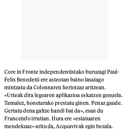
Core in Fronte independentistako buruzagi Paul-
Felix Benedetti ere asteotan baino lasaiago
mintzatu da Colonnaren heriotzaz aritzean.
«Urteak dira legearen aplikazioa eskatzen genuela.
Tamalez, honetarako prestatu ginen. Penaz gaude.
Gertatu dena galtze handi bat da», esan du
Franceinfo irratian. Hura ere «estatuaren
mendekuaz» aritu da, Acquavivak egin bezala.