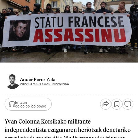
Ander Perez Zala
2022KO MARTXOAREN 22A
12:54
Entzun
00:00:00
00:00:00
Yvan Colonna Korsikako militante
independentista ezagunaren heriotzak denetariko