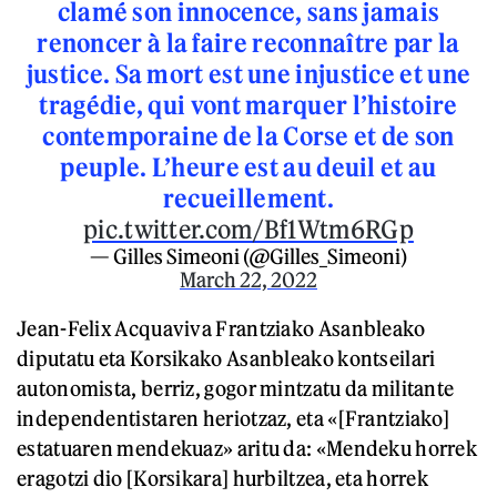
clamé son innocence, sans jamais
renoncer à la faire reconnaître par la
justice. Sa mort est une injustice et une
tragédie, qui vont marquer l’histoire
contemporaine de la Corse et de son
peuple. L’heure est au deuil et au
recueillement.
pic.twitter.com/Bf1Wtm6RGp
— Gilles Simeoni (@Gilles_Simeoni)
March 22, 2022
Jean-Felix Acquaviva Frantziako Asanbleako
diputatu eta Korsikako Asanbleako kontseilari
autonomista, berriz, gogor mintzatu da militante
independentistaren heriotzaz, eta «[Frantziako]
estatuaren mendekuaz» aritu da: «Mendeku horrek
eragotzi dio [Korsikara] hurbiltzea, eta horrek