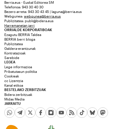
Berria.eus - Euskal Editorea SM
Telefonoa: 943 30 40 30
Bezero arreta: 943 30 43 45 | laguna@berria.eus
Webgunea:
webgunea@berria.eus
Publizitatea:
publi@bidera.eus
Harremanetan jarri
ORRIALDE KORPORATIBOAK
Ezagutu BERRIA Taldea
BERRIA berri bloga
Publizitatea
Galdera-erantzunak
Kontratazioak
Sarebide
LEGEA
Lege informazioa
Pribatutasun politika
Cookieak
cc Lizentzia
Kanal etikoa
BESTELAKO ZERBITZUAK
Bidera zerbitzuak
Midas Media
JARRAITU