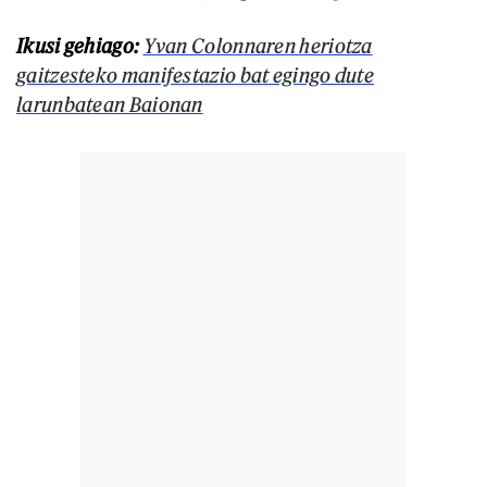
Ikusi gehiago:
Yvan Colonnaren heriotza
gaitzesteko manifestazio bat egingo dute
larunbatean Baionan