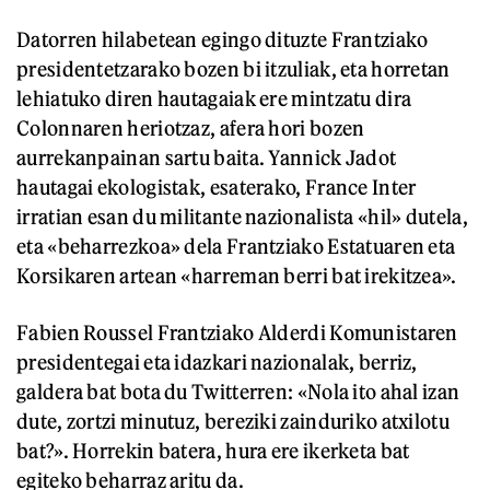
Datorren hilabetean egingo dituzte Frantziako
presidentetzarako bozen bi itzuliak, eta horretan
lehiatuko diren hautagaiak ere mintzatu dira
Colonnaren heriotzaz, afera hori bozen
aurrekanpainan sartu baita. Yannick Jadot
hautagai ekologistak, esaterako, France Inter
irratian esan du militante nazionalista «hil» dutela,
eta «beharrezkoa» dela Frantziako Estatuaren eta
Korsikaren artean «harreman berri bat irekitzea».
Fabien Roussel Frantziako Alderdi Komunistaren
presidentegai eta idazkari nazionalak, berriz,
galdera bat bota du Twitterren: «Nola ito ahal izan
dute, zortzi minutuz, bereziki zainduriko atxilotu
bat?». Horrekin batera, hura ere ikerketa bat
egiteko beharraz aritu da.