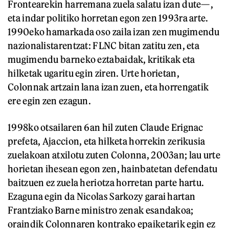
Frontearekin harremana zuela salatu izan dute—,
eta indar politiko horretan egon zen 1993ra arte.
1990eko hamarkada oso zaila izan zen mugimendu
nazionalistarentzat: FLNC bitan zatitu zen, eta
mugimendu barneko eztabaidak, kritikak eta
hilketak ugaritu egin ziren. Urte horietan,
Colonnak artzain lana izan zuen, eta horrengatik
ere egin zen ezagun.
1998ko otsailaren 6an hil zuten Claude Erignac
prefeta, Ajaccion, eta hilketa horrekin zerikusia
zuelakoan atxilotu zuten Colonna, 2003an; lau urte
horietan ihesean egon zen, hainbatetan defendatu
baitzuen ez zuela heriotza horretan parte hartu.
Ezaguna egin da Nicolas Sarkozy garai hartan
Frantziako Barne ministro zenak esandakoa;
oraindik Colonnaren kontrako epaiketarik egin ez