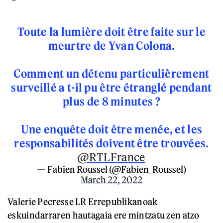
Toute la lumière doit être faite sur le
meurtre de Yvan Colona.
Comment un détenu particulièrement
surveillé a t-il pu être étranglé pendant
plus de 8 minutes ?
Une enquête doit être menée, et les
responsabilités doivent être trouvées.
@RTLFrance
— Fabien Roussel (@Fabien_Roussel)
March 22, 2022
Valerie Pecresse LR Errepublikanoak
eskuindarraren hautagaia ere mintzatu zen atzo