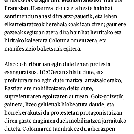
erreakzioak eragin ditu Mediterraneoko irlan eta
Frantzian. Haserrea, dolua eta beste hainbat
sentimendu nahasi dira atzo gauetik, eta lehen
elkarretaratzeak berehalakoak izan ziren; gaur ere
gazteak segituan atera dira hainbat herritako eta
hiritako kaleetara Colonna omentzera, eta
manifestazio baketsuak egitera.
Ajaccio hiriburuan egin dute lehen protesta
esanguratsua. 10:00etan abiatu dute, eta
prefeturaraino egin dute martxa; arratsalderako,
Bastian ere mobilizatzera deitu dute,
suprefeturaren egoitzaren aurrean. Goiz-goizetik,
gainera, lizeo gehienak blokeatuta daude, eta
horrek erakutsi du protestetan protagonista izan
diren gazte mugimenduek mobilizatzen jarraituko
dutela. Colonnaren familiak ez du adierazpen