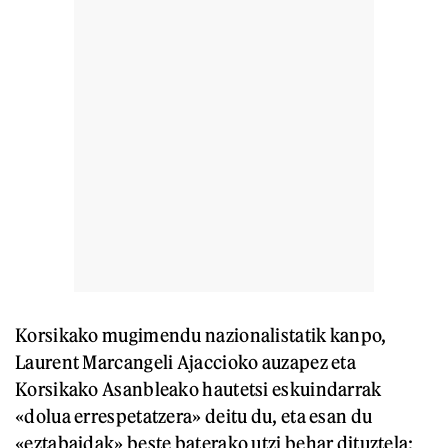
Korsikako mugimendu nazionalistatik kanpo,
Laurent Marcangeli Ajaccioko auzapez eta
Korsikako Asanbleako hautetsi eskuindarrak
«dolua errespetatzera» deitu du, eta esan du
«eztabaidak» beste baterako utzi behar dituztela;