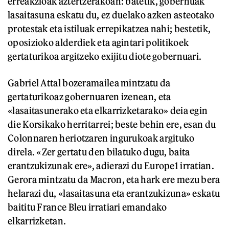
erreakzioak aztertzerakoan: batetik, gobernuak
lasaitasuna eskatu du, ez duelako azken asteotako
protestak eta istiluak errepikatzea nahi; bestetik,
oposizioko alderdiek eta agintari politikoek
gertaturikoa argitzeko exijitu diote gobernuari.
Gabriel Attal bozeramailea mintzatu da
gertaturikoaz gobernuaren izenean, eta
«lasaitasunerako eta elkarrizketarako» deia egin
die Korsikako herritarrei; beste behin ere, esan du
Colonnaren heriotzaren ingurukoak argituko
direla. «Zer gertatu den bilatuko dugu, baita
erantzukizunak ere», adierazi du Europe1 irratian.
Gerora mintzatu da Macron, eta hark ere mezu bera
helarazi du, «lasaitasuna eta erantzukizuna» eskatu
baititu France Bleu irratiari emandako
elkarrizketan.