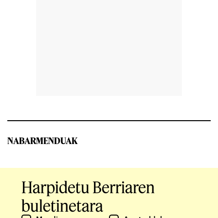
NABARMENDUAK
Harpidetu Berriaren
buletinetara