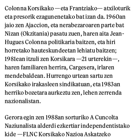
Colonna Korsikako —eta Frantziako— atxiloturik
eta presorik ezagunenetako bat izan da. 1960an
jaio zen Ajaccion, eta nerabezaroaren parte bat
Nizan (Okzitania) pasatu zuen, haren aita Jean-
Hugues Colonna politikaria baitzen, eta hiri
horretako hauteskundeetan lehiatu baitzen;
1981ean itzuli zen Korsikara —21 urterekin—,
haren familiaren herrira, Cargesera, irlaren
mendebaldean. Hurrengo urtean sartu zen
Korsikako irakasleen sindikatuan, eta 1983an
herriko bozetara aurkeztu zen, lehen zerrenda
nazionalistan.
Gerora egin zen 1988an sorturiko A Cuncolta
Naziunalista alderdi ezkertiar independentistako
kide —FLNC Korsikako Nazioa Askatzeko