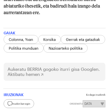
abiaturiko ihesetik, eta badirudi hala izango dela
aurrerantzean ere.
GAIAK
Colonna, Yvan
Korsika
Gerrak eta gatazkak
Politika munduan
Nazioarteko politika
Aukeratu
BERRIA
gogoko iturri gisa Googlen.
Aktibatu hemen
IRUZKINAK
Ez dago iruzkinik
Iruzkin bat egin
ORDENATU