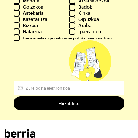
Mendia
Arratsaldekoa
Goizekoa
Badok
Astekaria
Kinka
Kazetaritza
Gipuzkoa
Bizkaia
Araba
Nafarroa
Iparraldea
Izena ematean
pribatutasun politika
onartzen duzu.