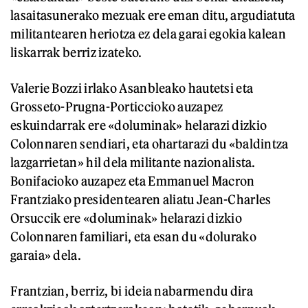
lasaitasunerako mezuak ere eman ditu, argudiatuta
militantearen heriotza ez dela garai egokia kalean
liskarrak berriz izateko.
Valerie Bozzi irlako Asanbleako hautetsi eta
Grosseto-Prugna-Porticcioko auzapez
eskuindarrak ere «doluminak» helarazi dizkio
Colonnaren sendiari, eta ohartarazi du «baldintza
lazgarrietan» hil dela militante nazionalista.
Bonifacioko auzapez eta Emmanuel Macron
Frantziako presidentearen aliatu Jean-Charles
Orsuccik ere «doluminak» helarazi dizkio
Colonnaren familiari, eta esan du «dolurako
garaia» dela.
Frantzian, berriz, bi ideia nabarmendu dira