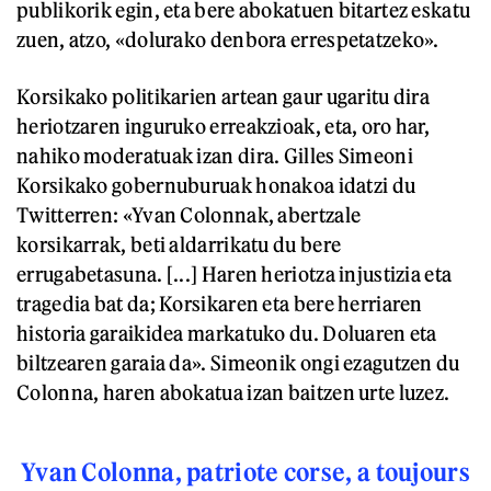
publikorik egin, eta bere abokatuen bitartez eskatu
zuen, atzo, «dolurako denbora errespetatzeko».
Korsikako politikarien artean gaur ugaritu dira
heriotzaren inguruko erreakzioak, eta, oro har,
nahiko moderatuak izan dira. Gilles Simeoni
Korsikako gobernuburuak honakoa idatzi du
Twitterren: «Yvan Colonnak, abertzale
korsikarrak, beti aldarrikatu du bere
errugabetasuna. [...] Haren heriotza injustizia eta
tragedia bat da; Korsikaren eta bere herriaren
historia garaikidea markatuko du. Doluaren eta
biltzearen garaia da». Simeonik ongi ezagutzen du
Colonna, haren abokatua izan baitzen urte luzez.
Yvan Colonna, patriote corse, a toujours