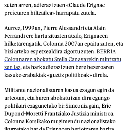
zuten arren, adierazi zuen «Claude Erignac
prefetaren hiltzailea» harrapatu zutela.
Aurrez, 1999an, Pierre Alessandri eta Alain
Ferrandi ere hartu zituzten atxilo, Erignacen
hilketarengatik. Colonna 2007an epaitu zuten, eta
bizi arteko espetxealdira zigortu zuten.
BERRIA
Colonnaren abokatu Stella Canavarekin mintzatu
zen iaz
, eta hark adierazi zuen bere bezeroaren
kasuko erabakiak «guztiz politikoak» direla.
Militante nazionalistaren kasua ezagun egin da
urteotan, eta haren abokatu izan dira egungo
politikari ezagunetako bi: Simeoniz gain, Eric
Dupond-Moretti Frantziako Justizia ministroa.
Colonna Korsikako mugimendu nazionalistako
ikurretako bat da Erignacen heriotzaren harira