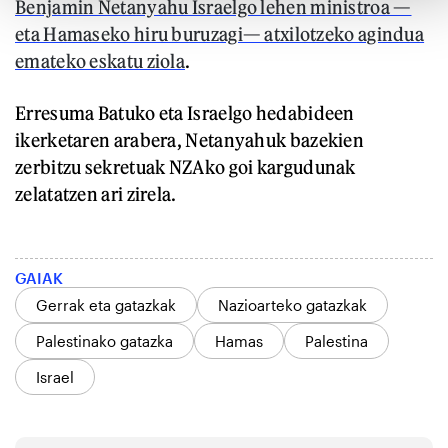
Benjamin Netanyahu Israelgo lehen ministroa —
eta Hamaseko hiru buruzagi— atxilotzeko agindua
emateko eskatu ziola
.
Erresuma Batuko eta Israelgo hedabideen
ikerketaren arabera, Netanyahuk bazekien
zerbitzu sekretuak NZAko goi kargudunak
zelatatzen ari zirela.
GAIAK
Gerrak eta gatazkak
Nazioarteko gatazkak
Palestinako gatazka
Hamas
Palestina
Israel