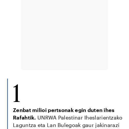
1
Zenbat milioi pertsonak egin duten ihes
Rafahtik.
UNRWA Palestinar Iheslarientzako
Laguntza eta Lan Bulegoak gaur jakinarazi