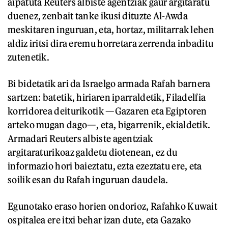
aipatuta Reuters albiste agentziak gaur argitaratu
duenez, zenbait tanke ikusi dituzte Al-Awda
meskitaren inguruan, eta, hortaz, militarrak lehen
aldiz iritsi dira eremu horretara zerrenda inbaditu
zutenetik.
Bi bidetatik ari da Israelgo armada Rafah barnera
sartzen: batetik, hiriaren iparraldetik, Filadelfia
korridorea deiturikotik —Gazaren eta Egiptoren
arteko mugan dago—, eta, bigarrenik, ekialdetik.
Armadari Reuters albiste agentziak
argitaraturikoaz galdetu diotenean, ez du
informazio hori baieztatu, ezta ezeztatu ere, eta
soilik esan du Rafah inguruan daudela.
Egunotako eraso horien ondorioz, Rafahko Kuwait
ospitalea ere itxi behar izan dute, eta Gazako