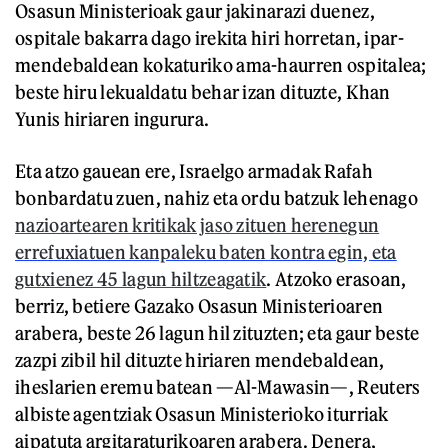
Osasun Ministerioak gaur jakinarazi duenez,
ospitale bakarra dago irekita hiri horretan, ipar-
mendebaldean kokaturiko ama-haurren ospitalea;
beste hiru lekualdatu behar izan dituzte, Khan
Yunis hiriaren ingurura.
Eta atzo gauean ere, Israelgo armadak Rafah
bonbardatu zuen, nahiz eta ordu batzuk lehenago
nazioartearen kritikak jaso zituen herenegun
errefuxiatuen kanpaleku baten kontra egin, eta
gutxienez 45 lagun hiltzeagatik
. Atzoko erasoan,
berriz, betiere Gazako Osasun Ministerioaren
arabera, beste 26 lagun hil zituzten; eta gaur beste
zazpi zibil hil dituzte hiriaren mendebaldean,
iheslarien eremu batean —Al-Mawasin—, Reuters
albiste agentziak Osasun Ministerioko iturriak
aipatuta argitaraturikoaren arabera. Denera,