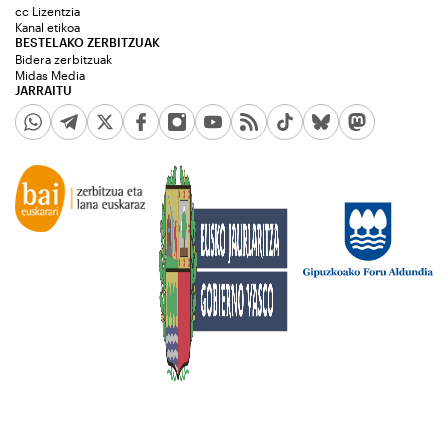
cc Lizentzia
Kanal etikoa
BESTELAKO ZERBITZUAK
Bidera zerbitzuak
Midas Media
JARRAITU