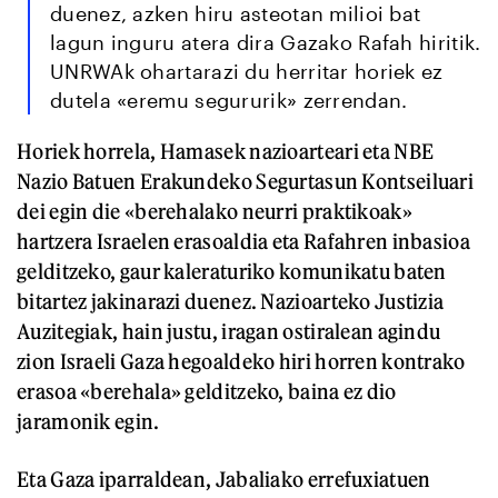
duenez, azken hiru asteotan milioi bat
lagun inguru atera dira Gazako Rafah hiritik.
UNRWAk ohartarazi du herritar horiek ez
dutela «eremu segururik» zerrendan.
Horiek horrela, Hamasek nazioarteari eta NBE
Nazio Batuen Erakundeko Segurtasun Kontseiluari
dei egin die «berehalako neurri praktikoak»
hartzera Israelen erasoaldia eta Rafahren inbasioa
gelditzeko, gaur kaleraturiko komunikatu baten
bitartez jakinarazi duenez. Nazioarteko Justizia
Auzitegiak, hain justu, iragan ostiralean agindu
zion Israeli Gaza hegoaldeko hiri horren kontrako
erasoa «berehala» gelditzeko, baina ez dio
jaramonik egin.
Eta Gaza iparraldean, Jabaliako errefuxiatuen