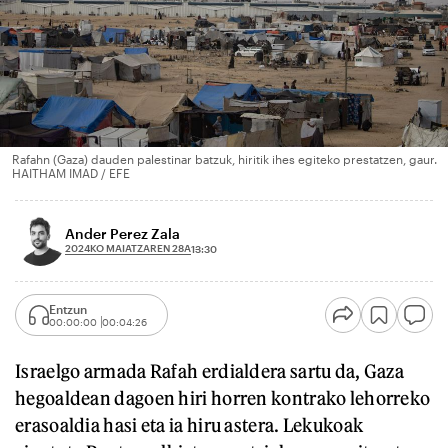
Rafahn (Gaza) dauden palestinar batzuk, hiritik ihes egiteko prestatzen, gaur.
HAITHAM IMAD / EFE
Ander Perez Zala
2024KO MAIATZAREN 28A
13:30
Entzun
00:00:00
00:04:26
Israelgo armada Rafah erdialdera sartu da, Gaza
hegoaldean dagoen hiri horren kontrako lehorreko
erasoaldia hasi eta ia hiru astera. Lekukoak