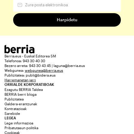
Berria.eus - Euskal Editorea SM
Telefonoa: 943 30 40 30
Bezero arreta: 943 30 43 45 | laguna@berria.eus
Webgunea:
webgunea@berria.eus
Publizitatea:
publi@bidera.eus
Harremanetan jarri
ORRIALDE KORPORATIBOAK
Ezagutu BERRIA Taldea
BERRIA berri bloga
Publizitatea
Galdera-erantzunak
Kontratazioak
Sarebide
LEGEA
Lege informazioa
Pribatutasun politika
Cookieak