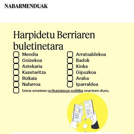
NABARMENDUAK
Harpidetu Berriaren
buletinetara
Mendia
Arratsaldekoa
Goizekoa
Badok
Astekaria
Kinka
Kazetaritza
Gipuzkoa
Bizkaia
Araba
Nafarroa
Iparraldea
Izena ematean
pribatutasun politika
onartzen duzu.