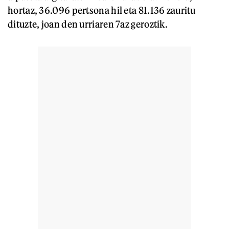
hortaz, 36.096 pertsona hil eta 81.136 zauritu
dituzte, joan den urriaren 7az geroztik.