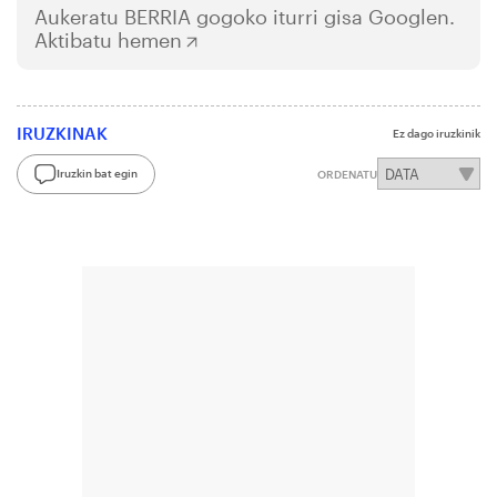
Aukeratu
BERRIA
gogoko iturri gisa Googlen.
Aktibatu hemen
IRUZKINAK
Ez dago iruzkinik
Iruzkin bat egin
ORDENATU