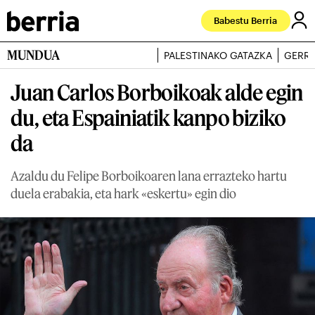
Babestu Berria
MUNDUA
PALESTINAKO GATAZKA
GERRA
Juan Carlos Borboikoak alde egin
du, eta Espainiatik kanpo biziko
da
Azaldu du Felipe Borboikoaren lana errazteko hartu
duela erabakia, eta hark «eskertu» egin dio