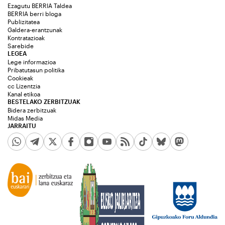
Ezagutu BERRIA Taldea
BERRIA berri bloga
Publizitatea
Galdera-erantzunak
Kontratazioak
Sarebide
LEGEA
Lege informazioa
Pribatutasun politika
Cookieak
cc Lizentzia
Kanal etikoa
BESTELAKO ZERBITZUAK
Bidera zerbitzuak
Midas Media
JARRAITU