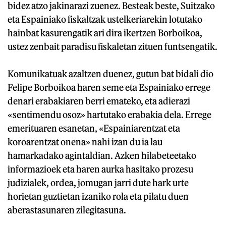
bidez atzo jakinarazi zuenez. Besteak beste, Suitzako
eta Espainiako fiskaltzak ustelkeriarekin lotutako
hainbat kasurengatik ari dira ikertzen Borboikoa,
ustez zenbait paradisu fiskaletan zituen funtsengatik.
Komunikatuak azaltzen duenez, gutun bat bidali dio
Felipe Borboikoa haren seme eta Espainiako errege
denari erabakiaren berri emateko, eta adierazi
«sentimendu osoz» hartutako erabakia dela. Errege
emerituaren esanetan, «Espainiarentzat eta
koroarentzat onena» nahi izan du ia lau
hamarkadako agintaldian. Azken hilabeteetako
informazioek eta haren aurka hasitako prozesu
judizialek, ordea, jomugan jarri dute hark urte
horietan guztietan izaniko rola eta pilatu duen
aberastasunaren zilegitasuna.