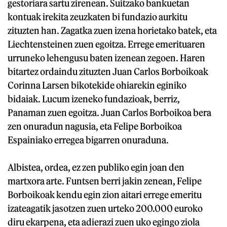
gestoriara sartu zirenean. Suitzako bankuetan
kontuak irekita zeuzkaten bi fundazio aurkitu
zituzten han. Zagatka zuen izena horietako batek, eta
Liechtensteinen zuen egoitza. Errege emerituaren
urruneko lehengusu baten izenean zegoen. Haren
bitartez ordaindu zituzten Juan Carlos Borboikoak
Corinna Larsen bikotekide ohiarekin eginiko
bidaiak. Lucum izeneko fundazioak, berriz,
Panaman zuen egoitza. Juan Carlos Borboikoa bera
zen onuradun nagusia, eta Felipe Borboikoa
Espainiako erregea bigarren onuraduna.
Albistea, ordea, ez zen publiko egin joan den
martxora arte. Funtsen berri jakin zenean, Felipe
Borboikoak kendu egin zion aitari errege emeritu
izateagatik jasotzen zuen urteko 200.000 euroko
diru ekarpena, eta adierazi zuen uko egingo ziola