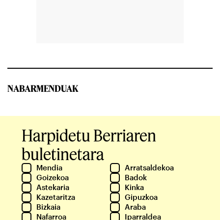
NABARMENDUAK
Harpidetu Berriaren
buletinetara
Mendia
Arratsaldekoa
Goizekoa
Badok
Astekaria
Kinka
Kazetaritza
Gipuzkoa
Bizkaia
Araba
Nafarroa
Iparraldea