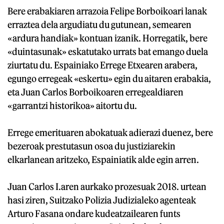
Bere erabakiaren arrazoia Felipe Borboikoari lanak
erraztea dela argudiatu du gutunean, semearen
«ardura handiak» kontuan izanik. Horregatik, bere
«duintasunak» eskatutako urrats bat emango duela
ziurtatu du. Espainiako Errege Etxearen arabera,
egungo erregeak «eskertu» egin du aitaren erabakia,
eta Juan Carlos Borboikoaren erregealdiaren
«garrantzi historikoa» aitortu du.
Errege emerituaren abokatuak adierazi duenez, bere
bezeroak prestutasun osoa du justiziarekin
elkarlanean aritzeko, Espainiatik alde egin arren.
Juan Carlos I.aren aurkako prozesuak 2018. urtean
hasi ziren, Suitzako Polizia Judizialeko agenteak
Arturo Fasana ondare kudeatzailearen funts