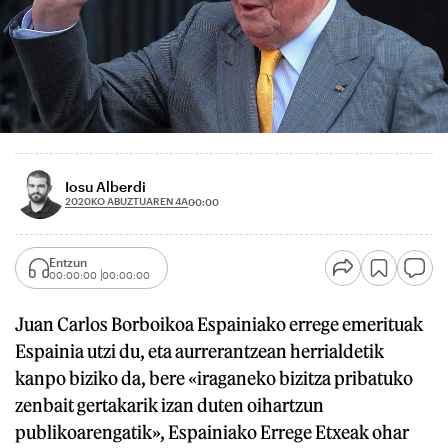
Iosu Alberdi
2020KO ABUZTUAREN 4A
00:00
Entzun
00:00:00
00:00:00
Juan Carlos Borboikoa Espainiako errege emerituak
Espainia utzi du, eta aurrerantzean herrialdetik
kanpo biziko da, bere «iraganeko bizitza pribatuko
zenbait gertakarik izan duten oihartzun
publikoarengatik», Espainiako Errege Etxeak ohar