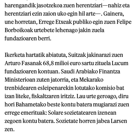
harengandik jasotzekoa zuen herentziari—nahiz eta
herentziari ezin zaion uko egin hil arte—. Gainera,
une horretan, Errege Etxeak publiko egin zuen Felipe
Borboikoak urtebete lehenago jakin zuela
fundazioaren berri.
Ikerketa hartatik abiatuta, Suitzak jakinarazi zuen
Arturo Fasanak 68,8 milioi euro sartu zituela Lucum
fundazioaren kontuan. Saudi Arabiako Finantza
Ministerioan zuten jatorria, eta Mekarako
trenbidearen esleipenarekin lotutako komisio bat
izan liteke, fiskaltzaren iritziz. Lau urte geroago, diru
hori Bahametako beste kontu batera mugiarazi zuen
errege emerituak: Solare sozietatearen izenean
zegoen kontu batera. Sozietate horren jabea Larsen
zen.