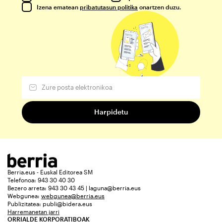
Izena ematean
pribatutasun politika
onartzen duzu.
Berria.eus - Euskal Editorea SM
Telefonoa: 943 30 40 30
Bezero arreta: 943 30 43 45 | laguna@berria.eus
Webgunea:
webgunea@berria.eus
Publizitatea:
publi@bidera.eus
Harremanetan jarri
ORRIALDE KORPORATIBOAK