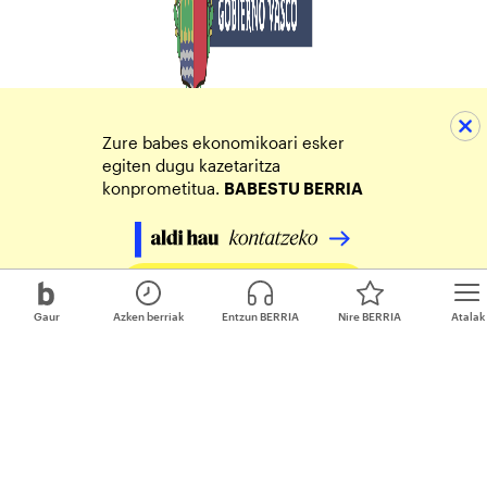
Zure babes ekonomikoari esker
egiten dugu kazetaritza
konprometitua.
BABESTU BERRIA
Egin zure ekarpena
Gaur
Azken berriak
Entzun BERRIA
Nire BERRIA
Atalak