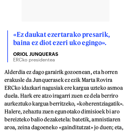
«Ez daukat ezertarako presarik,
baina ez diot ezeri uko egingo».
ORIOL JUNQUERAS
ERCko presidentea
Alderdia ez dago garairik gozoenean, eta horren
erakusle da Junquerasek ez ezik Marta Rovira
ERCko idazkari nagusiak ere kargua uzteko asmoa
duela. Hark ere atzo iragarri zuen ez dela berriro
aurkeztuko kargua berritzeko, «koherentziagatik».
Halere, zehaztu zuen egunotako dimisioek bi aro
bereizteko balio dezaketela: batetik, amnistiaren
aroa, zeina dagoeneko «gainditutzat» jo duen; eta,