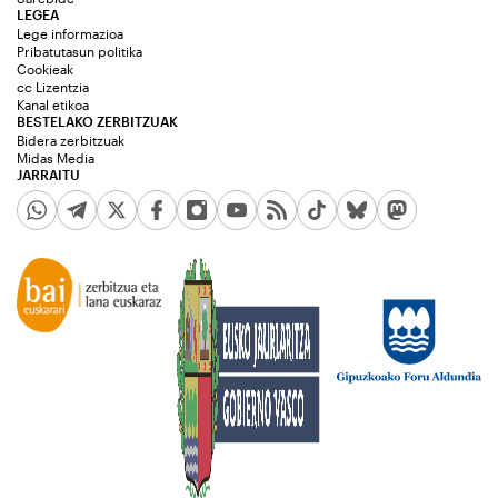
LEGEA
Lege informazioa
Pribatutasun politika
Cookieak
cc Lizentzia
Kanal etikoa
BESTELAKO ZERBITZUAK
Bidera zerbitzuak
Midas Media
JARRAITU