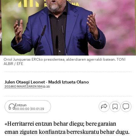
Oriol Junqueras ERCko presidentea, alderdiaren agerraldi batean. TONI
ALBIR / EFE
Julen Otaegi Leonet - Maddi Iztueta Olano
2024KO MAIATZAREN 16A
12:35
Entzun
00:00:00
00:01:29
«Herritarrei entzun behar diegu; bere garaian
eman ziguten konfiantza berreskuratu behar dugu.