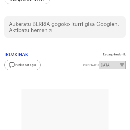
Aukeratu
BERRIA
gogoko iturri gisa Googlen.
Aktibatu hemen
IRUZKINAK
Ez dago iruzkinik
Iruzkin bat egin
ORDENATU