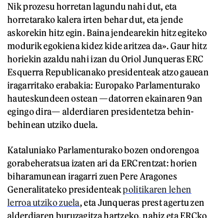
Nik prozesu horretan lagundu nahi dut, eta
horretarako kalera irten behar dut, eta jende
askorekin hitz egin. Baina jendearekin hitz egiteko
modurik egokiena kidez kide aritzea da». Gaur hitz
horiekin azaldu nahi izan du Oriol Junqueras ERC
Esquerra Republicanako presidenteak atzo gauean
iragarritako erabakia: Europako Parlamenturako
hauteskundeen ostean —datorren ekainaren 9an
egingo dira— alderdiaren presidentetza behin-
behinean utziko duela.
Kataluniako Parlamenturako bozen ondorengoa
gorabeheratsua izaten ari da ERCrentzat: horien
biharamunean iragarri zuen Pere Aragones
Generalitateko presidenteak
politikaren lehen
lerroa utziko zuela
, eta Junqueras prest agertu zen
alderdiaren buruzagitza hartzeko, nahiz eta ERCko