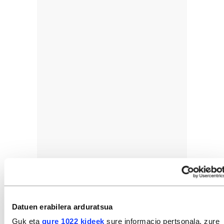
Datuen erabilera arduratsua
Guk eta
gure 1022 kideek
sure informacio pertsonala, zure