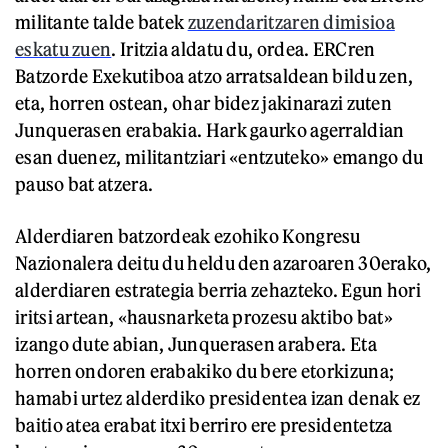
militante talde batek
zuzendaritzaren dimisioa
eskatu zuen
. Iritzia aldatu du, ordea. ERCren
Batzorde Exekutiboa atzo arratsaldean bildu zen,
eta, horren ostean, ohar bidez jakinarazi zuten
Junquerasen erabakia. Hark gaurko agerraldian
esan duenez, militantziari «entzuteko» emango du
pauso bat atzera.
Alderdiaren batzordeak ezohiko Kongresu
Nazionalera deitu du heldu den azaroaren 30erako,
alderdiaren estrategia berria zehazteko. Egun hori
iritsi artean, «hausnarketa prozesu aktibo bat»
izango dute abian, Junquerasen arabera. Eta
horren ondoren erabakiko du bere etorkizuna;
hamabi urtez alderdiko presidentea izan denak ez
baitio atea erabat itxi berriro ere presidentetza