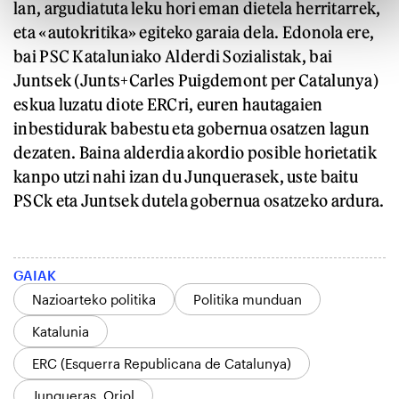
lan, argudiatuta leku hori eman dietela herritarrek,
eta «autokritika» egiteko garaia dela. Edonola ere,
bai PSC Kataluniako Alderdi Sozialistak, bai
Juntsek (Junts+Carles Puigdemont per Catalunya)
eskua luzatu diote ERCri, euren hautagaien
inbestidurak babestu eta gobernua osatzen lagun
dezaten. Baina alderdia akordio posible horietatik
kanpo utzi nahi izan du Junquerasek, uste baitu
PSCk eta Juntsek dutela gobernua osatzeko ardura.
GAIAK
Nazioarteko politika
Politika munduan
Katalunia
ERC (Esquerra Republicana de Catalunya)
Junqueras, Oriol