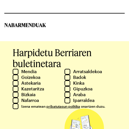
NABARMENDUAK
Harpidetu Berriaren
buletinetara
Mendia
Arratsaldekoa
Goizekoa
Badok
Astekaria
Kinka
Kazetaritza
Gipuzkoa
Bizkaia
Araba
Nafarroa
Iparraldea
Izena ematean
pribatutasun politika
onartzen duzu.