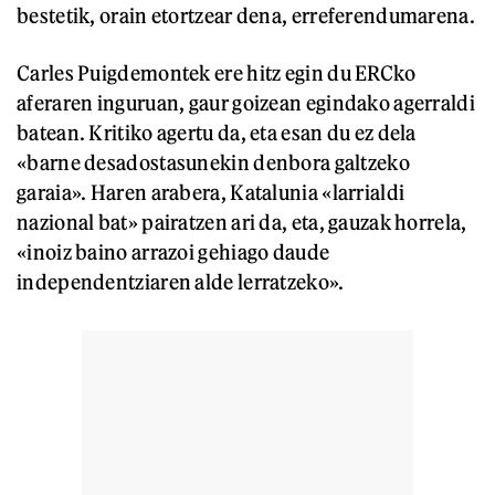
bestetik, orain etortzear dena, erreferendumarena.
Carles Puigdemontek ere hitz egin du ERCko
aferaren inguruan, gaur goizean egindako agerraldi
batean. Kritiko agertu da, eta esan du ez dela
«barne desadostasunekin denbora galtzeko
garaia». Haren arabera, Katalunia «larrialdi
nazional bat» pairatzen ari da, eta, gauzak horrela,
«inoiz baino arrazoi gehiago daude
independentziaren alde lerratzeko».