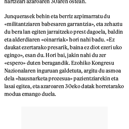
hartzeari azaroaren 30aren ostean.
Junquerasek behin eta berriz azpimarratu du
«militantziaren babesaren garrantzia», eta zehaztu
du bera lan egiten jarraitzeko prest dagoela, baldin
eta alderdiaren «oinarriak» hori nahi badu. «Ez
daukat ezertarako presarik, baina ez diot ezeri uko
egingo», esan du. Hori bai, jakin nahi du zer
«espero» duten beragandik. Ezohiko Kongresu
Nazionalaren inguruan galdetuta, argitu du asmoa
dela «hausnarketa prozesua» pazientziarekin eta
lasai egitea, eta azaroaren 30eko datak horretarako
modua emango duela.