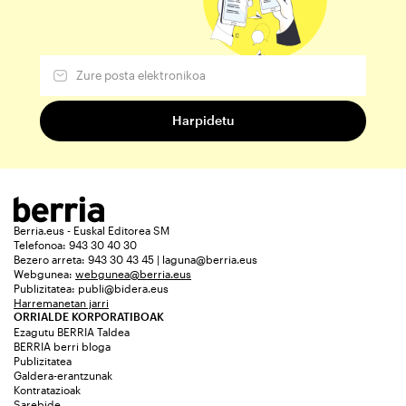
Berria.eus - Euskal Editorea SM
Telefonoa: 943 30 40 30
Bezero arreta: 943 30 43 45 | laguna@berria.eus
Webgunea:
webgunea@berria.eus
Publizitatea:
publi@bidera.eus
Harremanetan jarri
ORRIALDE KORPORATIBOAK
Ezagutu BERRIA Taldea
BERRIA berri bloga
Publizitatea
Galdera-erantzunak
Kontratazioak
Sarebide