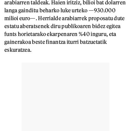
arabiarren taldeak. Haien iritziz, bilioi bat dolarren
langa gainditu beharko luke urteko —930.000
milioi euro—. Herrialde arabiarrek proposatu dute
estatu aberatsenek diru publikoaren bidez egitea
funts horietarako ekarpenaren %40 inguru, eta
gainerakoa beste finantza iturri batzuetatik
eskuratzea.