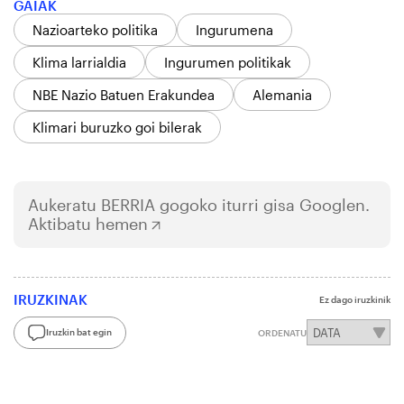
GAIAK
Nazioarteko politika
Ingurumena
Klima larrialdia
Ingurumen politikak
NBE Nazio Batuen Erakundea
Alemania
Klimari buruzko goi bilerak
Aukeratu
BERRIA
gogoko iturri gisa Googlen.
Aktibatu hemen
IRUZKINAK
Ez dago iruzkinik
Iruzkin bat egin
ORDENATU