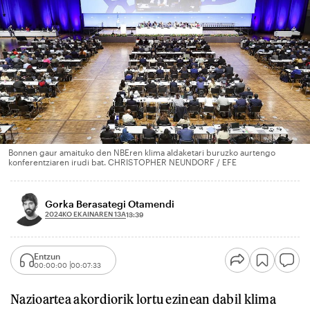
Bonnen gaur amaituko den NBEren klima aldaketari buruzko aurtengo
konferentziaren irudi bat. CHRISTOPHER NEUNDORF / EFE
Gorka Berasategi Otamendi
2024KO EKAINAREN 13A
13:39
Entzun
00:00:00
00:07:33
Nazioartea akordiorik lortu ezinean dabil klima