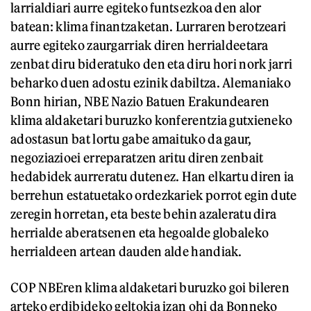
larrialdiari aurre egiteko funtsezkoa den alor
batean: klima finantzaketan. Lurraren berotzeari
aurre egiteko zaurgarriak diren herrialdeetara
zenbat diru bideratuko den eta diru hori nork jarri
beharko duen adostu ezinik dabiltza. Alemaniako
Bonn hirian, NBE Nazio Batuen Erakundearen
klima aldaketari buruzko konferentzia gutxieneko
adostasun bat lortu gabe amaituko da gaur,
negoziazioei erreparatzen aritu diren zenbait
hedabidek aurreratu dutenez. Han elkartu diren ia
berrehun estatuetako ordezkariek porrot egin dute
zeregin horretan, eta beste behin azaleratu dira
herrialde aberatsenen eta hegoalde globaleko
herrialdeen artean dauden alde handiak.
COP NBEren klima aldaketari buruzko goi bileren
arteko erdibideko geltokia izan ohi da Bonneko