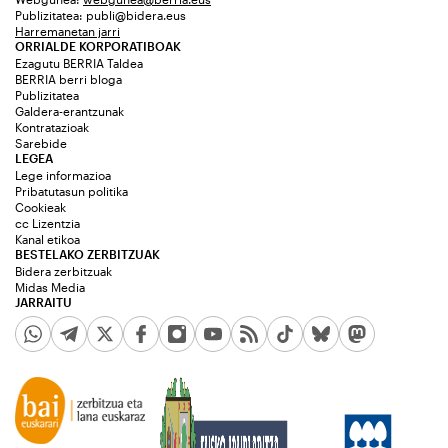
Publizitatea:
publi@bidera.eus
Harremanetan jarri
ORRIALDE KORPORATIBOAK
Ezagutu BERRIA Taldea
BERRIA berri bloga
Publizitatea
Galdera-erantzunak
Kontratazioak
Sarebide
LEGEA
Lege informazioa
Pribatutasun politika
Cookieak
cc Lizentzia
Kanal etikoa
BESTELAKO ZERBITZUAK
Bidera zerbitzuak
Midas Media
JARRAITU