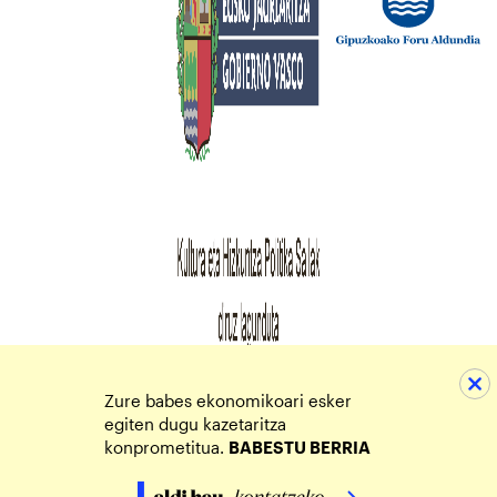
Zure babes ekonomikoari esker
egiten dugu kazetaritza
konprometitua.
BABESTU BERRIA