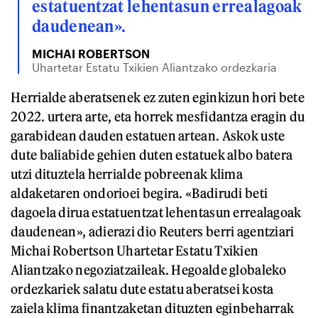
estatuentzat lehentasun errealagoak
daudenean».
MICHAI ROBERTSON
Uhartetar Estatu Txikien Aliantzako ordezkaria
Herrialde aberatsenek ez zuten eginkizun hori bete
2022. urtera arte, eta horrek mesfidantza eragin du
garabidean dauden estatuen artean. Askok uste
dute baliabide gehien duten estatuek albo batera
utzi dituztela herrialde pobreenak klima
aldaketaren ondorioei begira. «Badirudi beti
dagoela dirua estatuentzat lehentasun errealagoak
daudenean», adierazi dio Reuters berri agentziari
Michai Robertson Uhartetar Estatu Txikien
Aliantzako negoziatzaileak. Hegoalde globaleko
ordezkariek salatu dute estatu aberatsei kosta
zaiela klima finantzaketan dituzten eginbeharrak