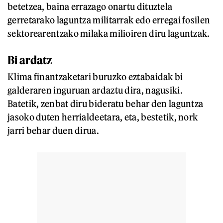
betetzea, baina errazago onartu dituztela
gerretarako laguntza militarrak edo erregai fosilen
sektorearentzako milaka milioiren diru laguntzak.
Bi ardatz
Klima finantzaketari buruzko eztabaidak bi
galderaren inguruan ardaztu dira, nagusiki.
Batetik, zenbat diru bideratu behar den laguntza
jasoko duten herrialdeetara, eta, bestetik, nork
jarri behar duen dirua.