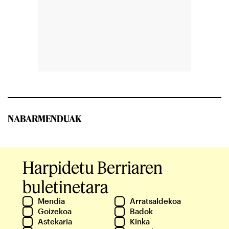
NABARMENDUAK
Harpidetu Berriaren
buletinetara
Mendia
Arratsaldekoa
Goizekoa
Badok
Astekaria
Kinka