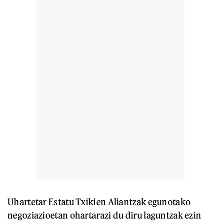
Uhartetar Estatu Txikien Aliantzak egunotako
negoziazioetan ohartarazi du diru laguntzak ezin