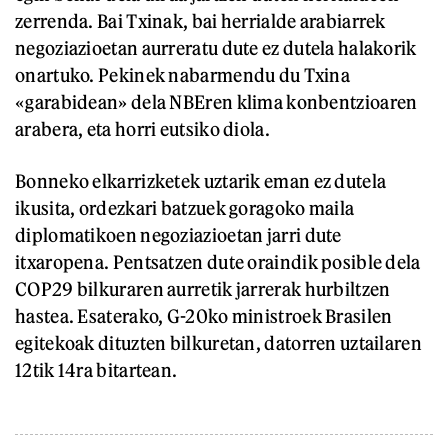
zerrenda. Bai Txinak, bai herrialde arabiarrek
negoziazioetan aurreratu dute ez dutela halakorik
onartuko. Pekinek nabarmendu du Txina
«garabidean» dela NBEren klima konbentzioaren
arabera, eta horri eutsiko diola.
Bonneko elkarrizketek uztarik eman ez dutela
ikusita, ordezkari batzuek goragoko maila
diplomatikoen negoziazioetan jarri dute
itxaropena. Pentsatzen dute oraindik posible dela
COP29 bilkuraren aurretik jarrerak hurbiltzen
hastea. Esaterako, G-20ko ministroek Brasilen
egitekoak dituzten bilkuretan, datorren uztailaren
12tik 14ra bitartean.