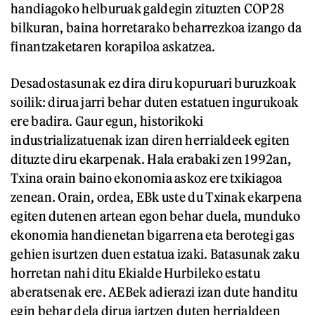
handiagoko helburuak galdegin zituzten COP28
bilkuran, baina horretarako beharrezkoa izango da
finantzaketaren korapiloa askatzea.
Desadostasunak ez dira diru kopuruari buruzkoak
soilik: dirua jarri behar duten estatuen ingurukoak
ere badira. Gaur egun, historikoki
industrializatuenak izan diren herrialdeek egiten
dituzte diru ekarpenak. Hala erabaki zen 1992an,
Txina orain baino ekonomia askoz ere txikiagoa
zenean. Orain, ordea, EBk uste du Txinak ekarpena
egiten dutenen artean egon behar duela, munduko
ekonomia handienetan bigarrena eta berotegi gas
gehien isurtzen duen estatua izaki. Batasunak zaku
horretan nahi ditu Ekialde Hurbileko estatu
aberatsenak ere. AEBek adierazi izan dute handitu
egin behar dela dirua jartzen duten herrialdeen