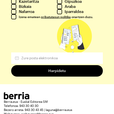
Kazetaritza
Gipuzkoa
Bizkaia
Araba
Nafarroa
Iparraldea
Izena ematean
pribatutasun politika
onartzen duzu.
Berria.eus - Euskal Editorea SM
Telefonoa: 943 30 40 30
Bezero arreta: 943 30 43 45 | laguna@berria.eus
Webgunea:
webgunea@berria.eus