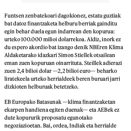
Funtsen zenbatekoari dagokionez, estatu guztiak
bat datoz finantzaketa helburu berriak gainditu
egin behar duela egun indarrean den kopurua:
urteko 100.000 milioi dolarrekoa. Aldiz, inork ez
du espero akordio bat izango denik NBEren Klima
Aldaketarako idazkari Simon Stiellek otsailean
eman zuen kopuruan oinarrituta. Steillek adierazi
zuen 2,4 bilioi dolar —2,2 bilioi euro— beharko
liratekeela urteko herrialdeek beren buruari jarri
dizkioten helburuak betetzeko.
EB Europako Batasunak —klima finantzaketan
ekarpen handiena egiten duenak— eta AEBek ez
dute kopururik proposatu egunotako
negoziazioetan. Bai, ordea, Indiak eta herrialde