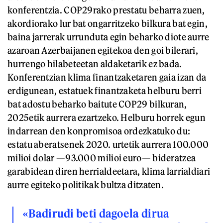
konferentzia. COP29rako prestatu beharra zuen,
akordiorako lur bat ongarritzeko bilkura bat egin,
baina jarrerak urrunduta egin beharko diote aurre
azaroan Azerbaijanen egitekoa den goi bilerari,
hurrengo hilabeteetan aldaketarik ez bada.
Konferentzian klima finantzaketaren gaia izan da
erdigunean, estatuek finantzaketa helburu berri
bat adostu beharko baitute COP29 bilkuran,
2025etik aurrera ezartzeko. Helburu horrek egun
indarrean den konpromisoa ordezkatuko du:
estatu aberatsenek 2020. urtetik aurrera 100.000
milioi dolar —93.000 milioi euro— bideratzea
garabidean diren herrialdeetara, klima larrialdiari
aurre egiteko politikak bultza ditzaten.
«Badirudi beti dagoela dirua