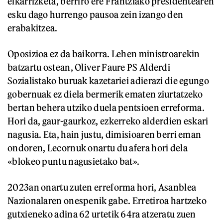
elkarrizketa, berriro ere Frantziako presidentearen
esku dago hurrengo pausoa zein izango den
erabakitzea.
Oposizioa ez da baikorra. Lehen ministroarekin
batzartu ostean, Oliver Faure PS Alderdi
Sozialistako buruak kazetariei adierazi die egungo
gobernuak ez diela bermerik ematen ziurtatzeko
bertan behera utziko duela pentsioen erreforma.
Hori da, gaur-gaurkoz, ezkerreko alderdien eskari
nagusia. Eta, hain justu, dimisioaren berri eman
ondoren, Lecornuk onartu du afera hori dela
«blokeo puntu nagusietako bat».
2023an onartu zuten erreforma hori, Asanblea
Nazionalaren onespenik gabe. Erretiroa hartzeko
gutxieneko adina 62 urtetik 64ra atzeratu zuen