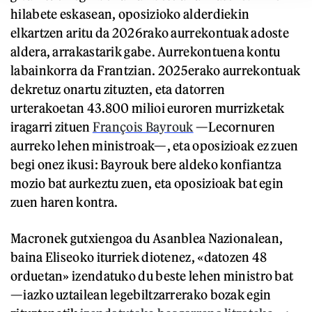
hilabete eskasean, oposizioko alderdiekin
elkartzen aritu da 2026rako aurrekontuak adoste
aldera, arrakastarik gabe. Aurrekontuena kontu
labainkorra da Frantzian. 2025erako aurrekontuak
dekretuz onartu zituzten, eta datorren
urterakoetan 43.800 milioi euroren murrizketak
iragarri zituen
François Bayrouk
—Lecornuren
aurreko lehen ministroak—, eta oposizioak ez zuen
begi onez ikusi: Bayrouk bere aldeko konfiantza
mozio bat aurkeztu zuen, eta oposizioak bat egin
zuen haren kontra.
Macronek gutxiengoa du Asanblea Nazionalean,
baina Eliseoko iturriek diotenez, «datozen 48
orduetan» izendatuko du beste lehen ministro bat
—iazko uztailean legebiltzarrerako bozak egin