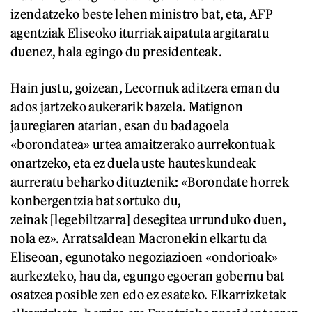
izendatzeko beste lehen ministro bat, eta, AFP
agentziak Eliseoko iturriak aipatuta argitaratu
duenez, hala egingo du presidenteak.
Hain justu, goizean, Lecornuk aditzera eman du
ados jartzeko aukerarik bazela. Matignon
jauregiaren atarian, esan du badagoela
«borondatea» urtea amaitzerako aurrekontuak
onartzeko, eta ez duela uste hauteskundeak
aurreratu beharko dituztenik: «Borondate horrek
konbergentzia bat sortuko du,
zeinak [legebiltzarra] desegitea urrunduko duen,
nola ez». Arratsaldean Macronekin elkartu da
Eliseoan, egunotako negoziazioen «ondorioak»
aurkezteko, hau da, egungo egoeran gobernu bat
osatzea posible zen edo ez esateko. Elkarrizketak