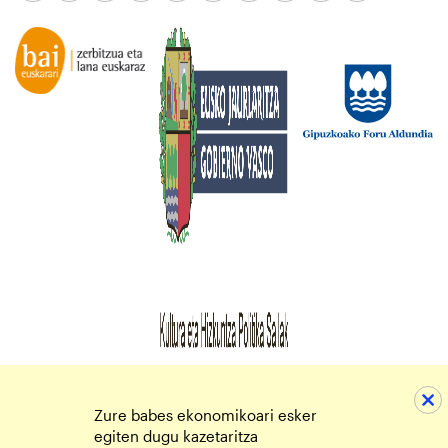
Zure babes ekonomikoari esker
egiten dugu kazetaritza