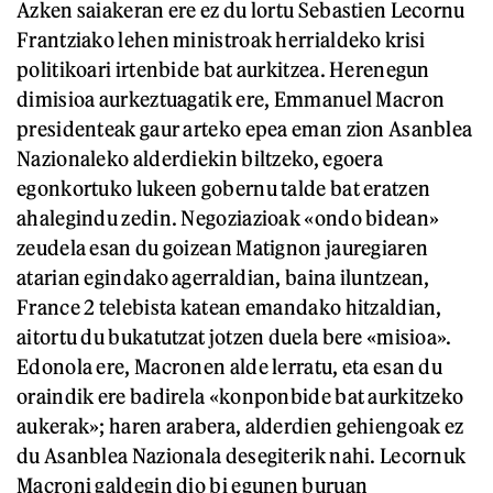
Azken saiakeran ere ez du lortu Sebastien Lecornu
Frantziako lehen ministroak herrialdeko krisi
politikoari irtenbide bat aurkitzea. Herenegun
dimisioa aurkeztuagatik ere, Emmanuel Macron
presidenteak gaur arteko epea eman zion Asanblea
Nazionaleko alderdiekin biltzeko, egoera
egonkortuko lukeen gobernu talde bat eratzen
ahalegindu zedin. Negoziazioak «ondo bidean»
zeudela esan du goizean Matignon jauregiaren
atarian egindako agerraldian, baina iluntzean,
France 2 telebista katean emandako hitzaldian,
aitortu du bukatutzat jotzen duela bere «misioa».
Edonola ere, Macronen alde lerratu, eta esan du
oraindik ere badirela «konponbide bat aurkitzeko
aukerak»; haren arabera, alderdien gehiengoak ez
du Asanblea Nazionala desegiterik nahi. Lecornuk
Macroni galdegin dio bi egunen buruan