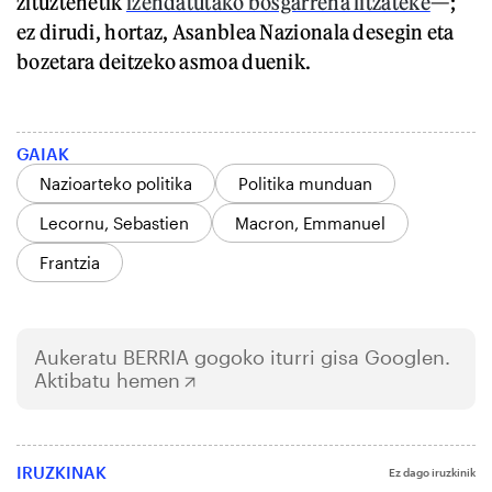
zituztenetik
izendatutako bosgarrena litzateke
—;
ez dirudi, hortaz, Asanblea Nazionala desegin eta
bozetara deitzeko asmoa duenik.
GAIAK
Nazioarteko politika
Politika munduan
Lecornu, Sebastien
Macron, Emmanuel
Frantzia
Aukeratu
BERRIA
gogoko iturri gisa Googlen.
Aktibatu hemen
IRUZKINAK
Ez dago iruzkinik