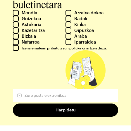
buletinetara
Mendia
Arratsaldekoa
Goizekoa
Badok
Astekaria
Kinka
Kazetaritza
Gipuzkoa
Bizkaia
Araba
Nafarroa
Iparraldea
Izena ematean
pribatutasun politika
onartzen duzu.