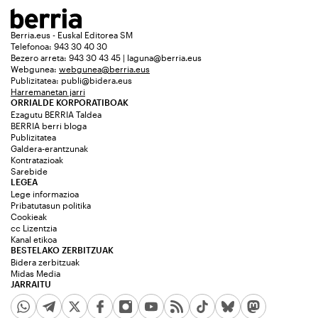
Berria.eus - Euskal Editorea SM
Telefonoa: 943 30 40 30
Bezero arreta: 943 30 43 45 | laguna@berria.eus
Webgunea:
webgunea@berria.eus
Publizitatea:
publi@bidera.eus
Harremanetan jarri
ORRIALDE KORPORATIBOAK
Ezagutu BERRIA Taldea
BERRIA berri bloga
Publizitatea
Galdera-erantzunak
Kontratazioak
Sarebide
LEGEA
Lege informazioa
Pribatutasun politika
Cookieak
cc Lizentzia
Kanal etikoa
BESTELAKO ZERBITZUAK
Bidera zerbitzuak
Midas Media
JARRAITU