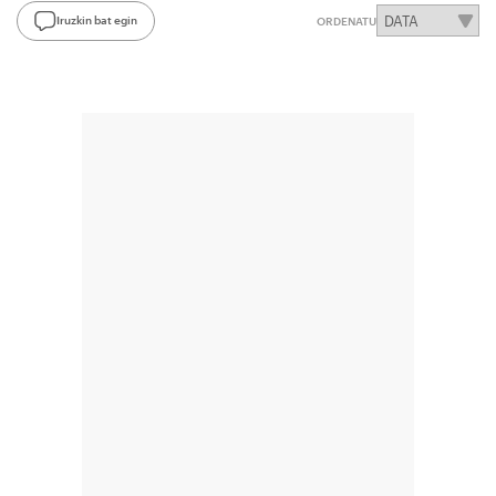
Iruzkin bat egin
ORDENATU