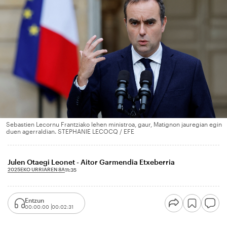
Sebastien Lecornu Frantziako lehen ministroa, gaur, Matignon jauregian egin
duen agerraldian. STEPHANIE LECOCQ / EFE
Julen Otaegi Leonet - Aitor Garmendia Etxeberria
2025EKO URRIAREN 8A
11:35
Entzun
00:00:00
00:02:31