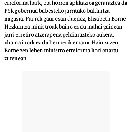
erreforma hark, eta horren aplikazioa geraraztea da
PSk gobernua babesteko jarritako baldintza
nagusia. Faurek gaur esan duenez, Elisabeth Borne
Hezkuntza ministroak baino ez du mahai gainean
jarri erretiro atzerapena geldiarazteko aukera,
«baina inork ez du bermerik eman». Hain zuzen,
Borne zen lehen ministro erreforma hori onartu
zutenean.