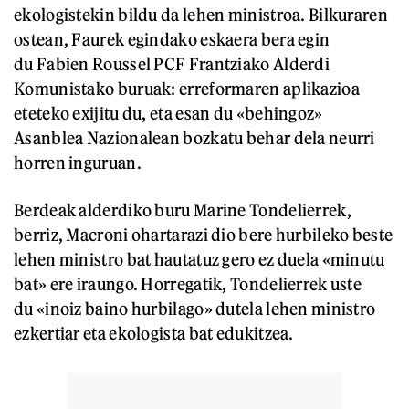
ekologistekin bildu da lehen ministroa. Bilkuraren
ostean, Faurek egindako eskaera bera egin
du Fabien Roussel PCF Frantziako Alderdi
Komunistako buruak: erreformaren aplikazioa
eteteko exijitu du, eta esan du «behingoz»
Asanblea Nazionalean bozkatu behar dela neurri
horren inguruan.
Berdeak alderdiko buru Marine Tondelierrek,
berriz, Macroni ohartarazi dio bere hurbileko beste
lehen ministro bat hautatuz gero ez duela «minutu
bat» ere iraungo. Horregatik, Tondelierrek uste
du «inoiz baino hurbilago» dutela lehen ministro
ezkertiar eta ekologista bat edukitzea.