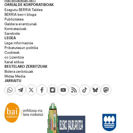
ORRIALDE KORPORATIBOAK
Ezagutu BERRIA Taldea
BERRIA berri bloga
Publizitatea
Galdera-erantzunak
Kontratazioak
Sarebide
LEGEA
Lege informazioa
Pribatutasun politika
Cookieak
cc Lizentzia
Kanal etikoa
BESTELAKO ZERBITZUAK
Bidera zerbitzuak
Midas Media
JARRAITU