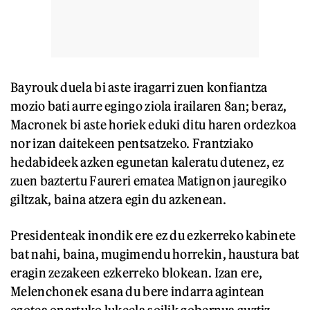
Bayrouk duela bi aste iragarri zuen konfiantza
mozio bati aurre egingo ziola irailaren 8an; beraz,
Macronek bi aste horiek eduki ditu haren ordezkoa
nor izan daitekeen pentsatzeko. Frantziako
hedabideek azken egunetan kaleratu dutenez, ez
zuen baztertu Faureri ematea Matignon jauregiko
giltzak, baina atzera egin du azkenean.
Presidenteak inondik ere ez du ezkerreko kabinete
bat nahi, baina, mugimendu horrekin, haustura bat
eragin zezakeen ezkerreko blokean. Izan ere,
Melenchonek esana du bere indarra agintean
egotea onartuko lukeela soilik gobernua guztiz