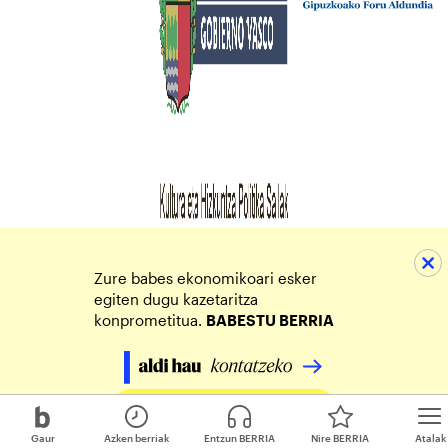
Zure babes ekonomikoari esker
egiten dugu kazetaritza
konprometitua.
BABESTU BERRIA
Egin zure ekarpena
Gaur
Azken berriak
Entzun BERRIA
Nire BERRIA
Atalak