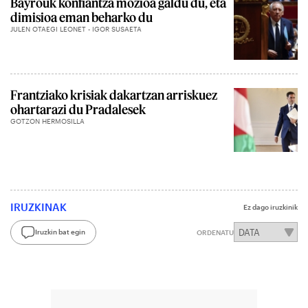
Bayrouk konfiantza mozioa galdu du, eta
dimisioa eman beharko du
JULEN OTAEGI LEONET - IGOR SUSAETA
Frantziako krisiak dakartzan arriskuez
ohartarazi du Pradalesek
GOTZON HERMOSILLA
IRUZKINAK
Ez dago iruzkinik
Iruzkin bat egin
ORDENATU