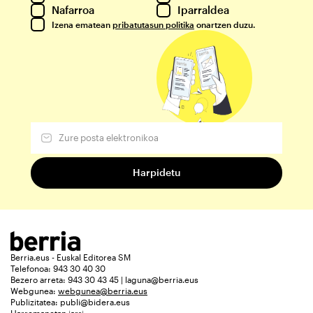
Nafarroa
Iparraldea
Izena ematean
pribatutasun politika
onartzen duzu.
Berria.eus - Euskal Editorea SM
Telefonoa: 943 30 40 30
Bezero arreta: 943 30 43 45 | laguna@berria.eus
Webgunea:
webgunea@berria.eus
Publizitatea:
publi@bidera.eus
Harremanetan jarri