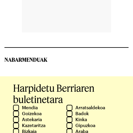
NABARMENDUAK
Harpidetu Berriaren
buletinetara
Mendia
Arratsaldekoa
Goizekoa
Badok
Astekaria
Kinka
Kazetaritza
Gipuzkoa
Bizkaia
Araba