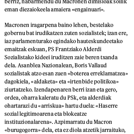
berriz, nabarmendu du Macronen dimisioak soilik
eman diezaiokeela amaiera «engainuari».
Macronen iragarpena baino lehen, bestelako
gobernu bat irudikatzen zuten sozialistek; izan ere,
iaz parlamenturako egindako hauteskundeetako
emaitzak eskuan, PS Frantziako Alderdi
Sozialistako kideei iruditzen zaie beren txanda
dela. Asanblea Nazionalean, Boris Vallaud
sozialistak atzo esan zuen «boterea erreklamatzea»
dagokiela, «aldaketa» eta «irtenbide politikoa»
ziurtatzeko. Izendapenaren berri izan eta gero,
ordea, oharra kaleratu du PSk, eta alderdiak
ohartarazi du «arriskua» hartu duela: «Haserre
sozial legitimoarena eta blokeatze
instituzionalarena». Azpimarratu du Macron
«burugogorra» dela, eta ez diola atzetik jarraituko,