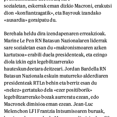
sozialetan, eskerrak eman dizkio Macroni, erakutsi
dion «konfiantzagatik», eta Bayrouk izandako
«ausardia» goraipatu du.
Berehala heldu dira izendapenaren erreakzioak.
Marine Le Pen RN Batasun Nazionalaren liderrak
sare sozialetan esan du «makronismoaren azken
kartutxoa» erabili duela presidenteak, eta ezingo
diola izkin egin legebiltzarrerako
hauteskundeetara deitzeari. Jordan Bardella RN
Batasun Nazionala eskuin muturreko alderdiaren
presidenteak RTLn behin eta berriz esan du
«nekez» gertatuko dela «ezer positiborik»
legebiltzarrerako bozak aurreratu ezean, edo
Macronek dimisioa eman ezean. Jean-Luc
Melenchon LFI Frantzia Intsumisoaren buruak,