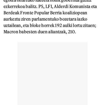
ezkerrekoa balitz. PS, LFI, Alderdi Komunista eta
Berdeak Fronte Popular Berria koaliziopean
aurkeztu ziren parlamentuko bozetara iazko
uztailean, eta bloke horrek 192 aulki lortu zituen;
Macron babesten duen aliantzak, 210.