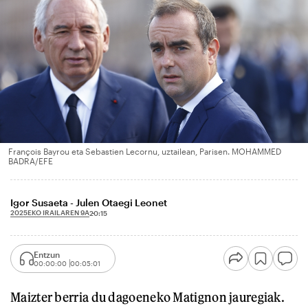
François Bayrou eta Sebastien Lecornu, uztailean, Parisen. MOHAMMED
BADRA/EFE
Igor Susaeta - Julen Otaegi Leonet
2025EKO IRAILAREN 9A
20:15
Entzun
00:00:00
00:05:01
Maizter berria du dagoeneko Matignon jauregiak.