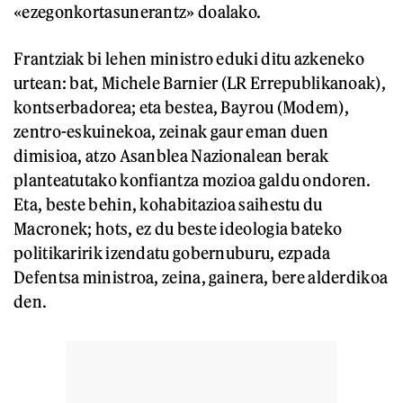
«ezegonkortasunerantz» doalako.
Frantziak bi lehen ministro eduki ditu azkeneko
urtean: bat, Michele Barnier (LR Errepublikanoak),
kontserbadorea; eta bestea, Bayrou (Modem),
zentro-eskuinekoa, zeinak gaur eman duen
dimisioa, atzo Asanblea Nazionalean berak
planteatutako konfiantza mozioa galdu ondoren.
Eta, beste behin, kohabitazioa saihestu du
Macronek; hots, ez du beste ideologia bateko
politikaririk izendatu gobernuburu, ezpada
Defentsa ministroa, zeina, gainera, bere alderdikoa
den.