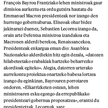
François Bayrou Frantziako lehen ministroak gaur
dimisioa aurkeztu eta ordu gutxira hautatu du
Emmanuel Macron presidenteak nor izango den
hurrengo gobernuburua. Eliseoak ohar bidez
jakinarazi duenez, Sebastien Lecornu izango da,
orain arte Defentsa ministroa izandakoa eta
Macronen alderdi berekoa, Renaissancekoa.
Presidenteak enkargua eman dio: Asanblea
Nazionaleko alderdiekin hitz egin dezala, «datozen
hilabeteetako erabakiak hartzeko beharrezko
akordioak egiteko». Alegia, datorren urterako
aurrekontu proiektua onartzeko babesa lortzea
izango du eginkizun, Bayrouren porrotaren
ondoren. «Elkarrizketen ostean, lehen
ministroaren esku egongo da errepublikako
presidenteari gobernua proposatzea», erantsi du
presidentetzak. Lecornuk, sare