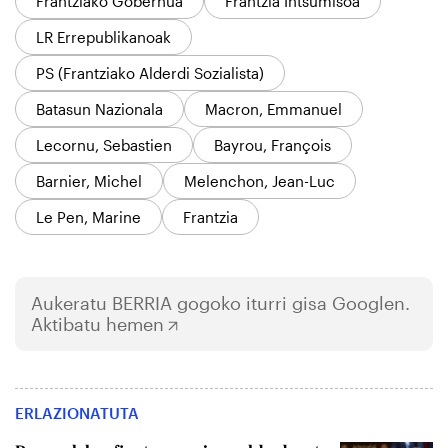
Frantziako Gobernua
Frantzia Intsumisoa
LR Errepublikanoak
PS (Frantziako Alderdi Sozialista)
Batasun Nazionala
Macron, Emmanuel
Lecornu, Sebastien
Bayrou, François
Barnier, Michel
Melenchon, Jean-Luc
Le Pen, Marine
Frantzia
Aukeratu
BERRIA
gogoko iturri gisa Googlen.
Aktibatu hemen
ERLAZIONATUTA