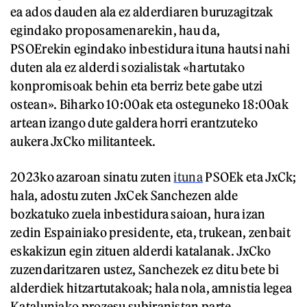
ea ados dauden ala ez alderdiaren buruzagitzak
egindako proposamenarekin, hau da,
PSOErekin egindako inbestidura ituna hautsi nahi
duten ala ez alderdi sozialistak «hartutako
konpromisoak behin eta berriz bete gabe utzi
ostean». Biharko 10:00ak eta osteguneko 18:00ak
artean izango dute galdera horri erantzuteko
aukera JxCko militanteek.
2023ko azaroan sinatu zuten
ituna
PSOEk eta JxCk;
hala, adostu zuten JxCek Sanchezen alde
bozkatuko zuela inbestidura saioan, hura izan
zedin Espainiako presidente, eta, trukean, zenbait
eskakizun egin zituen alderdi katalanak. JxCko
zuzendaritzaren ustez, Sanchezek ez ditu bete bi
alderdiek hitzartutakoak; hala nola, amnistia legea
Kataluniako prozesu subiranistan parte