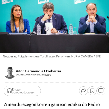
Nogueras, Puigdemont eta Turull, atzo, Perpinyan. NURIA CAMERA / EFE
Aitor Garmendia Etxeberria
2025EKO URRIAREN 28A
13:50
Entzun
00:00:00
00:05:41
Zimendu ezegonkorren gainean eraikia da Pedro