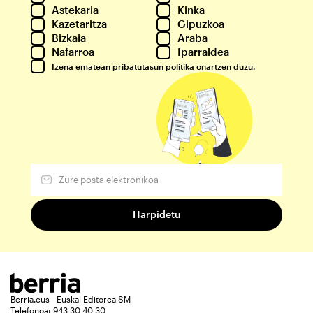
Astekaria
Kinka
Kazetaritza
Gipuzkoa
Bizkaia
Araba
Nafarroa
Iparraldea
Izena ematean
pribatutasun politika
onartzen duzu.
Berria.eus - Euskal Editorea SM
Telefonoa: 943 30 40 30