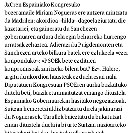
JxCren Espainiako Kongresuko
bozeramaile Miriam Nogueras ere antzera mintzatu
da Madrilen: akordioa «hilda» dagoela ziurtatu die
kazetariei, eta gaineratu du Sanchezen
gobernuaren ardura dela egin beharreko hurrengo
urratsak zehaztea. Adierazi du Puigdemonten eta
Sanchezen arteko bilkura batek ere ez lukeela «ezer
konponduko»: «PSOEk bete ez dituen
konpromisoak zuritzeko bilera bat? Ez». Halere,
argitu du akordioa hausteak ez duela esan nahi
Diputatuen Kongresuan PSOEren aurka bozkatuko
dutela beti, baizik eta amaitutzat emango dituztela
Espainiako Gobernuarekin hasitako negoziazioak.
Suitzan hemeretzi aldiz batzartu direla jakinarazi
du Noguerasek. Turullek baieztatu du bukatutzat
eman dituztela duela ia bi urte Suitzan nazioarteko
bitartekari batekin hasitako elkarrizketak.