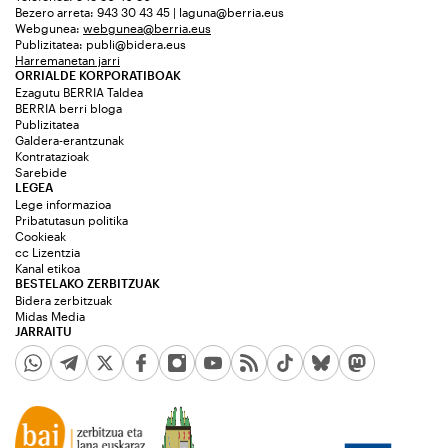
Bezero arreta: 943 30 43 45 | laguna@berria.eus
Webgunea:
webgunea@berria.eus
Publizitatea:
publi@bidera.eus
Harremanetan jarri
ORRIALDE KORPORATIBOAK
Ezagutu BERRIA Taldea
BERRIA berri bloga
Publizitatea
Galdera-erantzunak
Kontratazioak
Sarebide
LEGEA
Lege informazioa
Pribatutasun politika
Cookieak
cc Lizentzia
Kanal etikoa
BESTELAKO ZERBITZUAK
Bidera zerbitzuak
Midas Media
JARRAITU