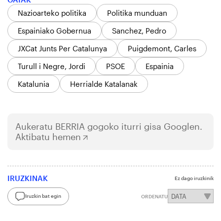
Nazioarteko politika
Politika munduan
Espainiako Gobernua
Sanchez, Pedro
JXCat Junts Per Catalunya
Puigdemont, Carles
Turull i Negre, Jordi
PSOE
Espainia
Katalunia
Herrialde Katalanak
Aukeratu
BERRIA
gogoko iturri gisa Googlen.
Aktibatu hemen
IRUZKINAK
Ez dago iruzkinik
Iruzkin bat egin
ORDENATU