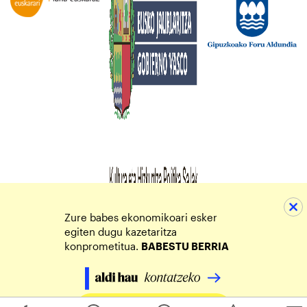
Zure babes ekonomikoari esker
egiten dugu kazetaritza
konprometitua.
BABESTU BERRIA