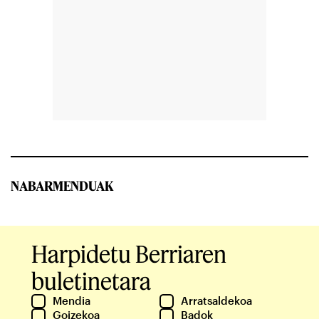
NABARMENDUAK
Harpidetu Berriaren
buletinetara
Mendia
Arratsaldekoa
Goizekoa
Badok