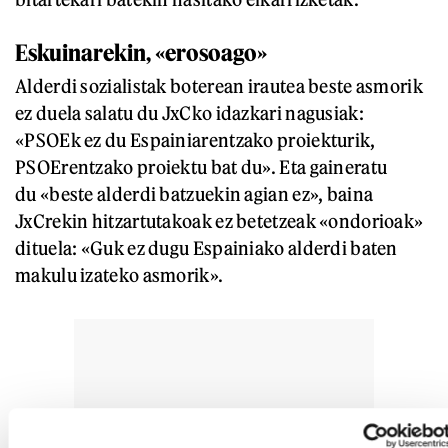
Eskuinarekin, «erosoago»
Alderdi sozialistak boterean irautea beste asmorik
ez duela salatu du JxCko idazkari nagusiak:
«PSOEk ez du Espainiarentzako proiekturik,
PSOErentzako proiektu bat du». Eta gaineratu
du «beste alderdi batzuekin agian ez», baina
JxCrekin hitzartutakoak ez betetzeak «ondorioak»
dituela: «Guk ez dugu Espainiako alderdi baten
makulu izateko asmorik».