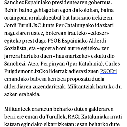
Sanchez Espainiako presidentearen gobernua.
Behin baino gehiagotan egon da kolokan, baina
oraingoan arrakala zabal bat hasi zaio irekitzen.
Jordi Turull JxC Junts Per Catalunyako idazkari
nagusiaren ustez, boterean irauteko «edozer»
egiteko prest dago PSOE Espainiako Alderdi
Sozialista, eta «egoera honi aurre egiteko» zer
jarrera hartuko duen «hausnartzeko» eskatu dio
Sanchezi. Atzo, Perpinyan (Ipar Katalunia), Carles
Puigdemont JxCko liderrak adierazi zuen
PSOEri
emandako babesa kentzea
proposatu duela
alderdiaren zuzendaritzak. Militantziak hartuko du
azken erabakia.
Militanteek erantzun beharko duten galderaren
berri ere eman du Turullek, RAC1 Kataluniako irrati
katean egindako elkarrizketan: esan beharko dute