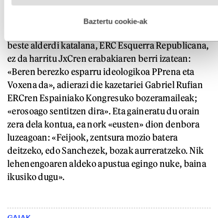
hobetzeko asmoz, cookie teknologiaz baliatzen gara. Ohar
hau onartuz gero, teknologia hori erabiltzeko baimen
esplizitua ematen diguzu.
Gehiago irakurri
Baztertu cookie-ak
Bada, Sanchezen gobernuari babesa eman dion
beste alderdi katalana, ERC Esquerra Republicana,
ez da harritu JxCren erabakiaren berri izatean:
«Beren berezko esparru ideologikoa PPrena eta
Voxena da», adierazi die kazetariei Gabriel Rufian
ERCren Espainiako Kongresuko bozeramaileak;
«erosoago sentitzen dira». Eta gaineratu du orain
zera dela kontua, ea nork «eusten» dion denbora
luzeagoan: «Feijook, zentsura mozio batera
deitzeko, edo Sanchezek, bozak aurreratzeko. Nik
lehenengoaren aldeko apustua egingo nuke, baina
ikusiko dugu».
GAIAK