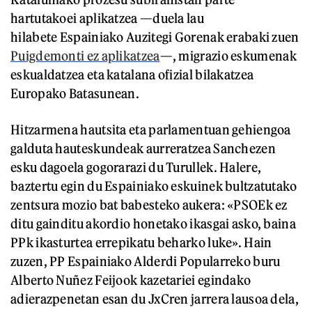
hartutakoei aplikatzea —duela lau
hilabete Espainiako Auzitegi Gorenak erabaki zuen
Puigdemonti ez aplikatzea
—, migrazio eskumenak
eskualdatzea eta katalana ofizial bilakatzea
Europako Batasunean.
Hitzarmena hautsita eta parlamentuan gehiengoa
galduta hauteskundeak aurreratzea Sanchezen
esku dagoela gogorarazi du Turullek. Halere,
baztertu egin du Espainiako eskuinek bultzatutako
zentsura mozio bat babesteko aukera: «PSOEk ez
ditu gainditu akordio honetako ikasgai asko, baina
PPk ikasturtea errepikatu beharko luke». Hain
zuzen, PP Espainiako Alderdi Popularreko buru
Alberto Nuñez Feijook kazetariei egindako
adierazpenetan esan du JxCren jarrera lausoa dela,