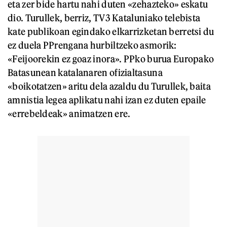
eta zer bide hartu nahi duten «zehazteko» eskatu
dio. Turullek, berriz, TV3 Kataluniako telebista
kate publikoan egindako elkarrizketan berretsi du
ez duela PPrengana hurbiltzeko asmorik:
«Feijoorekin ez goaz inora». PPko burua Europako
Batasunean katalanaren ofizialtasuna
«boikotatzen» aritu dela azaldu du Turullek, baita
amnistia legea aplikatu nahi izan ez duten epaile
«errebeldeak» animatzen ere.