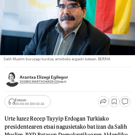
Salih Muslim buruzagi kurdua, artxiboko argazki batean. BERRIA
Arantxa Elizegi Egilegor
2026KO MARTXOAREN 12A
09:11
Entzun
00:00:00
00:02:32
Urte luzez Recep Tayyip Erdogan Turkiako
presidentearen etsai nagusietako bat izan da Salih
Muslim, PYD Batasun Demokratikoaren Alderdiko