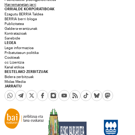
Harremanetan jarri
ORRIALDE KORPORATIBOAK
Ezagutu BERRIA Taldea
BERRIA berri bloga
Publizitatea
Galdera-erantzunak
Kontratazioak
Sarebide
LEGEA
Lege informazioa
Pribatutasun politika
Cookieak
cc Lizentzia
Kanal etikoa
BESTELAKO ZERBITZUAK
Bidera zerbitzuak
Midas Media
JARRAITU