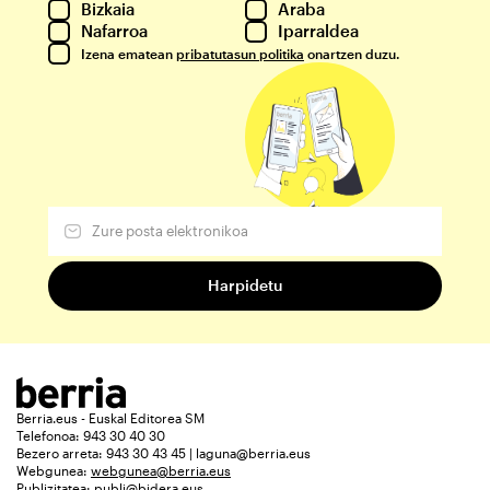
Bizkaia
Araba
Nafarroa
Iparraldea
Izena ematean
pribatutasun politika
onartzen duzu.
Berria.eus - Euskal Editorea SM
Telefonoa: 943 30 40 30
Bezero arreta: 943 30 43 45 | laguna@berria.eus
Webgunea:
webgunea@berria.eus
Publizitatea:
publi@bidera.eus