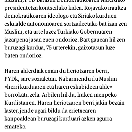
presidentetza kontseiluko kidea. Rojavako iraultza
demokratikoaren ideologo eta Siriako kurduen
eskualde autonomoaren sortzaileetako bat izan zen
Muslim, eta urte luzez Turkiako Gobernuaren
jazarpena jasan zuen ondorioz. Bart gauean hil zen
buruzagi kurdua, 75 urterekin, gaixotasun luze
baten ondorioz.
Haren alderdiak eman du heriotzaren berri,
PYDk, sare sozialetan. Nabarmendu du Muslim
«herri kurduaren eta haren eskubideen alde»
borrokatu zela. Arbilen hil da, Iraken menpeko
Kurdistanen. Haren heriotzaren berri jakin bezain
laster, jende ugari bildu da erietxearen
kanpoaldean buruzagi kurduari azken agurra
emateko.