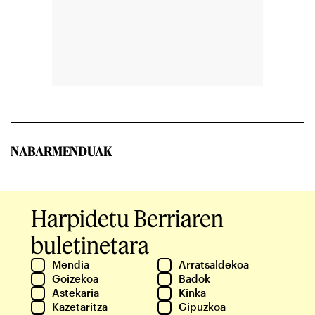
NABARMENDUAK
Harpidetu Berriaren
buletinetara
Mendia
Arratsaldekoa
Goizekoa
Badok
Astekaria
Kinka
Kazetaritza
Gipuzkoa