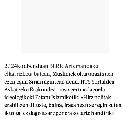
2024ko abenduan
BERRIAri emandako
elkarrizketa batean,
Muslimek ohartarazi zuen
ezen egun Sirian agintean dena, HTS Sortaldea
Askatzeko Erakundea, «oso gertu» dagoela
ideologikoki Estatu Islamikotik: «Hitz politak
erabiltzen dituzte, baina, iraganean zer egin zuten
ikusita, ez dago itxaropenerako tarte handirik».