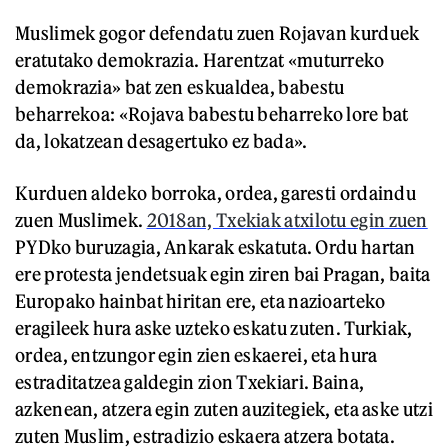
Muslimek gogor defendatu zuen Rojavan kurduek
eratutako demokrazia. Harentzat «muturreko
demokrazia» bat zen eskualdea, babestu
beharrekoa: «Rojava babestu beharreko lore bat
da, lokatzean desagertuko ez bada».
Kurduen aldeko borroka, ordea, garesti ordaindu
zuen Muslimek.
2018an, Txekiak atxilotu egin zuen
PYDko buruzagia, Ankarak eskatuta. Ordu hartan
ere protesta jendetsuak egin ziren bai Pragan, baita
Europako hainbat hiritan ere, eta nazioarteko
eragileek hura aske uzteko eskatu zuten. Turkiak,
ordea, entzungor egin zien eskaerei, eta hura
estraditatzea galdegin zion Txekiari. Baina,
azkenean, atzera egin zuten auzitegiek, eta aske utzi
zuten Muslim, estradizio eskaera atzera botata.