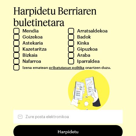
Harpidetu Berriaren
buletinetara
Mendia
Arratsaldekoa
Goizekoa
Badok
Astekaria
Kinka
Kazetaritza
Gipuzkoa
Bizkaia
Araba
Nafarroa
Iparraldea
Izena ematean
pribatutasun politika
onartzen duzu.