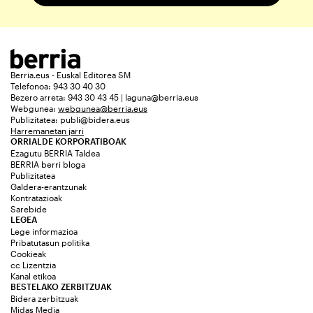
Berria.eus - Euskal Editorea SM
Telefonoa: 943 30 40 30
Bezero arreta: 943 30 43 45 | laguna@berria.eus
Webgunea:
webgunea@berria.eus
Publizitatea:
publi@bidera.eus
Harremanetan jarri
ORRIALDE KORPORATIBOAK
Ezagutu BERRIA Taldea
BERRIA berri bloga
Publizitatea
Galdera-erantzunak
Kontratazioak
Sarebide
LEGEA
Lege informazioa
Pribatutasun politika
Cookieak
cc Lizentzia
Kanal etikoa
BESTELAKO ZERBITZUAK
Bidera zerbitzuak
Midas Media