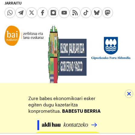
JARRAITU
Zure babes ekonomikoari esker
egiten dugu kazetaritza
konprometitua.
BABESTU BERRIA