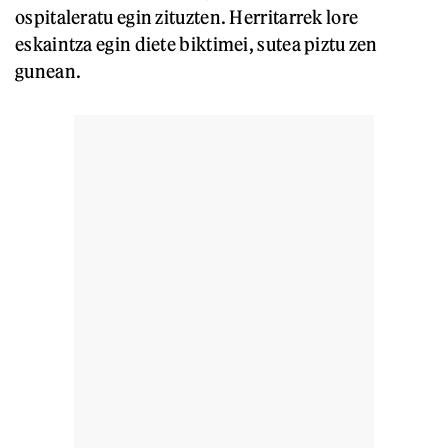
ospitaleratu egin zituzten. Herritarrek lore
eskaintza egin diete biktimei, sutea piztu zen
gunean.