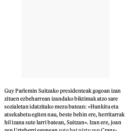
Guy Parlemin Suitzako presidenteak gogoan izan
zituen ezbeharrean izandako biktimak atzo sare
sozialetan idatzitako mezu batean: «Hunkitu eta
atsekabetu egiten nau, beste behin ere, herritarrak
hil izana sute larri batean, Suitzan». Izan ere, joan
zen Urteberri egunean
sute bat piztu zen
Crans-