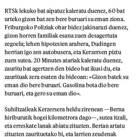
RTSk lekuko bat aipatuz kaleratu duenez, 60 bat
urteko gizon bat zen bere buruari su eman ziona.
Friburgoko Poliziak ohar bidez jakinarazi duenez,
gizon horren familiak esana zuen desagertuta
zegoela; lehen hipotesien arabera, Dudingen
herrian igo zen autobusera, eta Kerzersen piztu
zuen sutea. 20 Minutes atariak kaleratu duenez,
zauritu bat agertzen den bideo bat ikusi du, eta
zaurituak zera esaten du bideoan: «Gizon batek su
eman dio bere buruari. Gasolina bota dio bere
buruari, eta gero su eman dio».
Suhiltzaileak Kerzersera heldu zirenean —Berna
hiriburutik hogei kilometrora dago—, sutea itzali,
eta erreskate lanak abiatu zituzten. Bertan artatu
zituzten zaurituetako bi, eta larrien zeudenak