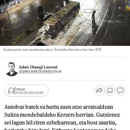
Sutea piztu zen autobusa, atzo, Suitzako Kerzers herrian. EFE
Julen Otaegi Leonet
2026KO MARTXOAREN 11
15:45
Entzun
00:00:00
00:03:06
Autobus batek su hartu zuen atzo arratsaldean
Suitza mendebaldeko Kerzers herrian. Gutxienez
sei lagun hil ziren ezbeharrean, eta bost zauritu,