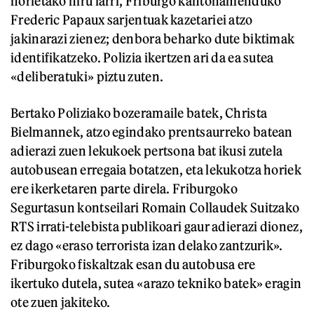
horietako hiru larri, Friburgo kantonamenduko
Frederic Papaux sarjentuak kazetariei atzo
jakinarazi zienez; denbora beharko dute biktimak
identifikatzeko. Polizia ikertzen ari da ea sutea
«deliberatuki» piztu zuten.
Bertako Poliziako bozeramaile batek, Christa
Bielmannek, atzo egindako prentsaurreko batean
adierazi zuen lekukoek pertsona bat ikusi zutela
autobusean erregaia botatzen, eta lekukotza horiek
ere ikerketaren parte direla. Friburgoko
Segurtasun kontseilari Romain Collaudek Suitzako
RTS irrati-telebista publikoari gaur adierazi dionez,
ez dago «eraso terrorista izan delako zantzurik».
Friburgoko fiskaltzak esan du autobusa ere
ikertuko dutela, sutea «arazo tekniko batek» eragin
ote zuen jakiteko.