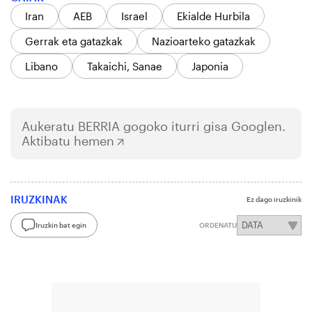
Iran
AEB
Israel
Ekialde Hurbila
Gerrak eta gatazkak
Nazioarteko gatazkak
Libano
Takaichi, Sanae
Japonia
Aukeratu
BERRIA
gogoko iturri gisa Googlen.
Aktibatu hemen
IRUZKINAK
Ez dago iruzkinik
Iruzkin bat egin
ORDENATU