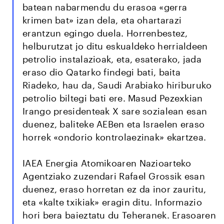
batean nabarmendu du erasoa «gerra
krimen bat» izan dela, eta ohartarazi
erantzun egingo duela. Horrenbestez,
helburutzat jo ditu eskualdeko herrialdeen
petrolio instalazioak, eta, esaterako, jada
eraso dio Qatarko findegi bati, baita
Riadeko, hau da, Saudi Arabiako hiriburuko
petrolio biltegi bati ere. Masud Pezexkian
Irango presidenteak X sare sozialean esan
duenez, baliteke AEBen eta Israelen eraso
horrek «ondorio kontrolaezinak» ekartzea.
IAEA Energia Atomikoaren Nazioarteko
Agentziako zuzendari Rafael Grossik esan
duenez, eraso horretan ez da inor zauritu,
eta «kalte txikiak» eragin ditu. Informazio
hori bera baieztatu du Teheranek. Erasoaren