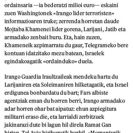
ordainsaria —ia bederatzi milioi euro— eskaini
zuen Washingtonek «Irango lider terroristen»
informazioaren truke; zerrenda horretan daude
Mojtaba Khamenei lider gorena, Larijani, Jatib eta
armadako zenbait buru. Eta, hain zuzen,
Khameneik azpimarratu du gaur, Telegrameko bere
kontuan idatzitako mezu batean, Israelek
egindakoagatik «ordainduko» duela.
Irango Guardia Iraultzaileak mendeku hartu du
Larijaniren eta Soleimaniren hilketagatik, eta Israel
erdigunea bonbardatu du bart; Fars albiste
agentziak eman du horren berri, Irango armadako
adar horren ohar bat aipatuz: ehun azpiegitura
militarri eraso die, eta larrialdi zerbitzuek
jakinarazi dute bi lagun hil direla Ramat Gan
hirian, Tel Aviv hiriburutik hurbil. «Momenturik