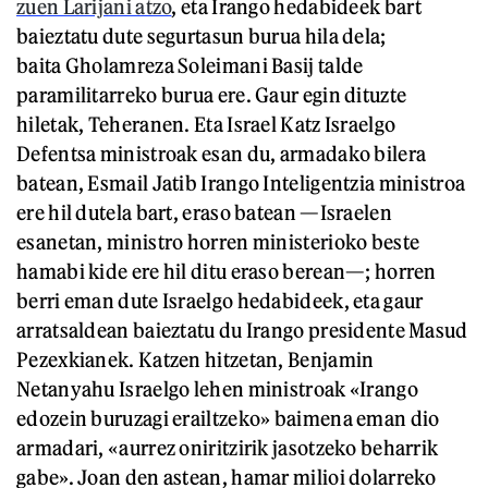
zuen Larijani atzo
, eta Irango hedabideek bart
baieztatu dute segurtasun burua hila dela;
baita Gholamreza Soleimani Basij talde
paramilitarreko burua ere. Gaur egin dituzte
hiletak, Teheranen. Eta Israel Katz Israelgo
Defentsa ministroak esan du, armadako bilera
batean, Esmail Jatib Irango Inteligentzia ministroa
ere hil dutela bart, eraso batean —Israelen
esanetan, ministro horren ministerioko beste
hamabi kide ere hil ditu eraso berean—; horren
berri eman dute Israelgo hedabideek, eta gaur
arratsaldean baieztatu du Irango presidente Masud
Pezexkianek. Katzen hitzetan, Benjamin
Netanyahu Israelgo lehen ministroak «Irango
edozein buruzagi erailtzeko» baimena eman dio
armadari, «aurrez oniritzirik jasotzeko beharrik
gabe». Joan den astean, hamar milioi dolarreko