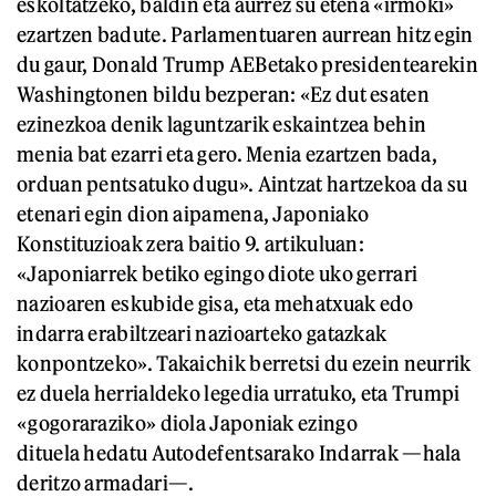
eskoltatzeko, baldin eta aurrez su etena «irmoki»
ezartzen badute. Parlamentuaren aurrean hitz egin
du gaur, Donald Trump AEBetako presidentearekin
Washingtonen bildu bezperan: «Ez dut esaten
ezinezkoa denik laguntzarik eskaintzea behin
menia bat ezarri eta gero. Menia ezartzen bada,
orduan pentsatuko dugu». Aintzat hartzekoa da su
etenari egin dion aipamena, Japoniako
Konstituzioak zera baitio 9. artikuluan:
«Japoniarrek betiko egingo diote uko gerrari
nazioaren eskubide gisa, eta mehatxuak edo
indarra erabiltzeari nazioarteko gatazkak
konpontzeko». Takaichik berretsi du ezein neurrik
ez duela herrialdeko legedia urratuko, eta Trumpi
«gogoraraziko» diola Japoniak ezingo
dituela hedatu Autodefentsarako Indarrak —hala
deritzo armadari—.