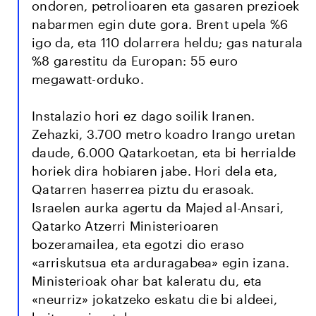
ondoren, petrolioaren eta gasaren prezioek
nabarmen egin dute gora. Brent upela %6
igo da, eta 110 dolarrera heldu; gas naturala
%8 garestitu da Europan: 55 euro
megawatt-orduko.
Instalazio hori ez dago soilik Iranen.
Zehazki, 3.700 metro koadro Irango uretan
daude, 6.000 Qatarkoetan, eta bi herrialde
horiek dira hobiaren jabe. Hori dela eta,
Qatarren haserrea piztu du erasoak.
Israelen aurka agertu da Majed al-Ansari,
Qatarko Atzerri Ministerioaren
bozeramailea, eta egotzi dio eraso
«arriskutsua eta arduragabea» egin izana.
Ministerioak ohar bat kaleratu du, eta
«neurriz» jokatzeko eskatu die bi aldeei,