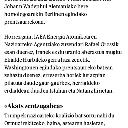
Johann Wadephul Alemaniako bere
homologoarekin Berlinen egindako
prentsaurrekoan.
Horrez gain, IAEA Energia Atomikoaren
Nazioarteko Agentziako zuzendari Rafael Grossik
esan duenez, Iranek ez du uranio aberastua mugitu
Ekialde Hurbileko gerra hasi zenetik.
Washingtonen egindako prentsaurreko batean
zehaztu duenez, erreserba horiek lur azpian
pilatuta daude gaur-gaurkoz, herrialdeko
erdialdean dauden Isfahan eta Natanz hirietan.
«Akats zentzugabea»
Trumpek nazioarteko koalizio bat sortu nahi du
Ormuz irekitzeko, baina, astearen hasieran,