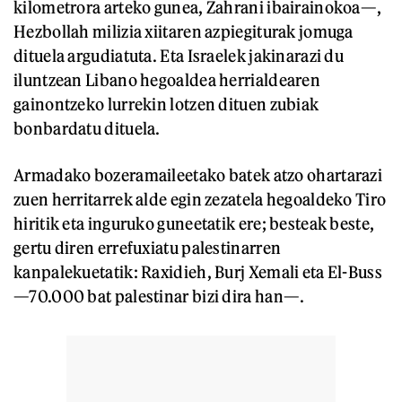
kilometrora arteko gunea, Zahrani ibairainokoa—,
Hezbollah milizia xiitaren azpiegiturak jomuga
dituela argudiatuta. Eta Israelek jakinarazi du
iluntzean Libano hegoaldea herrialdearen
gainontzeko lurrekin lotzen dituen zubiak
bonbardatu dituela.
Armadako bozeramaileetako batek atzo ohartarazi
zuen herritarrek alde egin zezatela hegoaldeko Tiro
hiritik eta inguruko guneetatik ere; besteak beste,
gertu diren errefuxiatu palestinarren
kanpalekuetatik: Raxidieh, Burj Xemali eta El-Buss
—70.000 bat palestinar bizi dira han—.