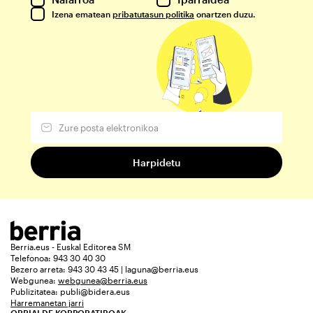
Izena ematean
pribatutasun politika
onartzen duzu.
Berria.eus - Euskal Editorea SM
Telefonoa: 943 30 40 30
Bezero arreta: 943 30 43 45 | laguna@berria.eus
Webgunea:
webgunea@berria.eus
Publizitatea:
publi@bidera.eus
Harremanetan jarri