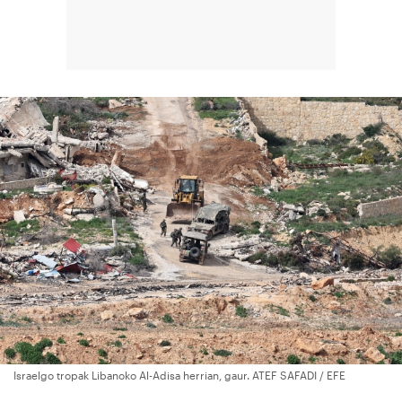
Israelgo tropak Libanoko Al-Adisa herrian, gaur. ATEF SAFADI / EFE