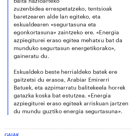
baita nazioarteko
zuzenbidea errespetatzeko, tentsioak
baretzearen alde lan egiteko, eta
eskualdearen «segurtasuna eta
egonkortasuna» zaintzeko ere. «Energia
azpiegiturei eraso egitea mehatxu bat da
munduko segurtasun energetikorako»,
gaineratu du.
Eskualdeko beste herrialdeko batek ere
gaitzetsi du erasoa, Arabiar Emirerri
Batuek, eta azpimarratu balitekeela horrek
gatazka koska bat estutzea. «Energia
azpiegiturei eraso egiteak arriskuan jartzen
du mundu guztiko energia segurtasuna».
GAIAK