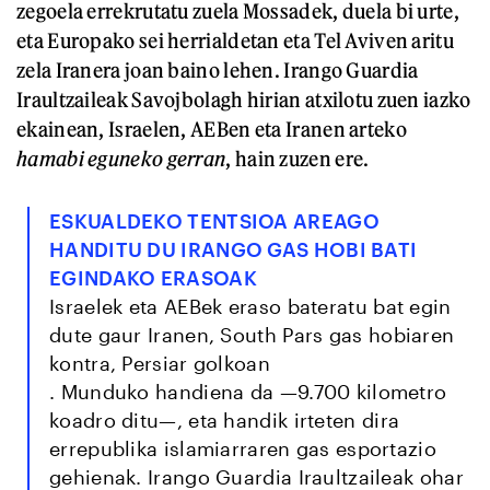
zegoela errekrutatu zuela Mossadek, duela bi urte,
eta Europako sei herrialdetan eta Tel Aviven aritu
zela Iranera joan baino lehen. Irango Guardia
Iraultzaileak Savojbolagh hirian atxilotu zuen iazko
ekainean, Israelen, AEBen eta Iranen arteko
hamabi eguneko gerran
, hain zuzen ere.
ESKUALDEKO TENTSIOA AREAGO
HANDITU DU IRANGO GAS HOBI BATI
EGINDAKO ERASOAK
Israelek eta AEBek eraso bateratu bat egin
dute gaur Iranen, South Pars gas hobiaren
kontra, Persiar golkoan
. Munduko handiena da —9.700 kilometro
koadro ditu—, eta handik irteten dira
errepublika islamiarraren gas esportazio
gehienak. Irango Guardia Iraultzaileak ohar