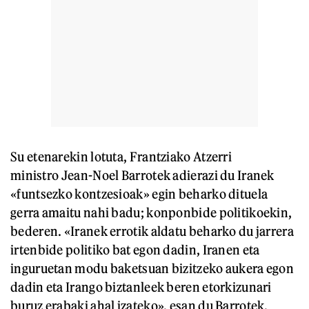
Su etenarekin lotuta, Frantziako Atzerri
ministro Jean-Noel Barrotek adierazi du Iranek
«funtsezko kontzesioak» egin beharko dituela
gerra amaitu nahi badu; konponbide politikoekin,
bederen. «Iranek errotik aldatu beharko du jarrera
irtenbide politiko bat egon dadin, Iranen eta
inguruetan modu baketsuan bizitzeko aukera egon
dadin eta Irango biztanleek beren etorkizunari
buruz erabaki ahal izateko», esan du Barrotek,