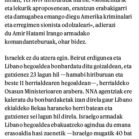
eta lekurik aproposenean, erantzun erabakigarri
eta damugabea emango diegu Amerika kriminalari
eta erregimen sionista odolzaleari», adierazi
du Amir Hatami Irango armadako
komandanteburuak, ohar bidez.
Israelek ez du atzera egin. Beirut erdigunea eta
Libano hegoaldea bonbardatu ditu goizaldean, eta
gutxienez 23 lagun hil —hamabi hiriburuan eta
beste 11 herrialdearen hegoaldean—, herrialdeko
Osasun Ministerioaren arabera. NNA agentziak ere
kaleratu du bonbardaketak izan direla gaur Libano
ekialdeko Bekaa haraneko herri batean eta
gutxienez sei lagun hil direla. Israelgo armadak
Libano hegoaldea ebakuatzeko agindua du emana
erasoaldia hasi zuenetik —Israelgo mugatik 40 bat