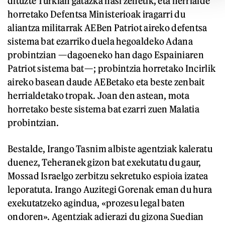
dituzte Turkian gatazka hasi zenetik, eta herrialde
horretako Defentsa Ministerioak iragarri du
aliantza militarrak AEBen Patriot aireko defentsa
sistema bat ezarriko duela hegoaldeko Adana
probintzian —dagoeneko han dago Espainiaren
Patriot sistema bat—; probintzia horretako Incirlik
aireko basean daude AEBetako eta beste zenbait
herrialdetako tropak. Joan den astean, mota
horretako beste sistema bat ezarri zuen Malatia
probintzian.
Bestalde, Irango Tasnim albiste agentziak kaleratu
duenez, Teheranek gizon bat exekutatu du gaur,
Mossad Israelgo zerbitzu sekretuko espioia izatea
leporatuta. Irango Auzitegi Gorenak eman du hura
exekutatzeko agindua, «prozesu legal baten
ondoren». Agentziak adierazi du gizona Suedian