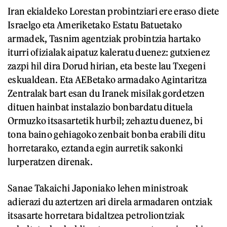
Iran ekialdeko Lorestan probintziari ere eraso diete
Israelgo eta Ameriketako Estatu Batuetako
armadek, Tasnim agentziak probintzia hartako
iturri ofizialak aipatuz kaleratu duenez: gutxienez
zazpi hil dira Dorud hirian, eta beste lau Txegeni
eskualdean. Eta AEBetako armadako Agintaritza
Zentralak bart esan du Iranek misilak gordetzen
dituen hainbat instalazio bonbardatu dituela
Ormuzko itsasartetik hurbil; zehaztu duenez, bi
tona baino gehiagoko zenbait bonba erabili ditu
horretarako, eztanda egin aurretik sakonki
lurperatzen direnak.
Sanae Takaichi Japoniako lehen ministroak
adierazi du aztertzen ari direla armadaren ontziak
itsasarte horretara bidaltzea petroliontziak