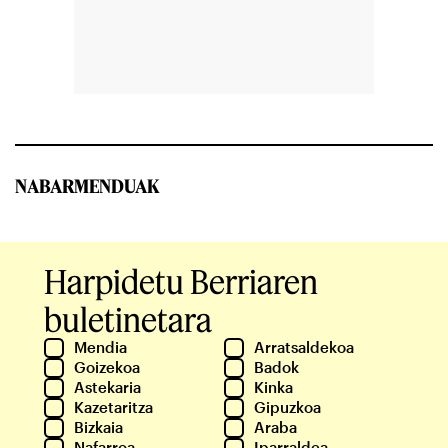
NABARMENDUAK
Harpidetu Berriaren
buletinetara
Mendia
Arratsaldekoa
Goizekoa
Badok
Astekaria
Kinka
Kazetaritza
Gipuzkoa
Bizkaia
Araba
Nafarroa
Iparraldea