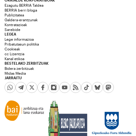
ORRIALDE KORPORATIBOAK
Ezagutu BERRIA Taldea
BERRIA berri bloga
Publizitatea
Galdera-erantzunak
Kontratazioak
Sarebide
LEGEA
Lege informazioa
Pribatutasun politika
Cookieak
cc Lizentzia
Kanal etikoa
BESTELAKO ZERBITZUAK
Bidera zerbitzuak
Midas Media
JARRAITU