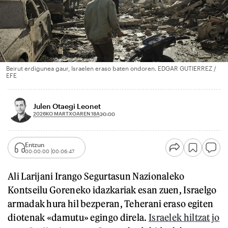
Beirut erdigunea gaur, Israelen eraso baten ondoren. EDGAR GUTIERREZ /
EFE
Julen Otaegi Leonet
2026KO MARTXOAREN 18A
20:00
Entzun
00:00:00
00:06:47
Ali Larijani Irango Segurtasun Nazionaleko
Kontseilu Goreneko idazkariak esan zuen, Israelgo
armadak hura hil bezperan, Teherani eraso egiten
diotenak «damutu» egingo direla.
Israelek hiltzat jo