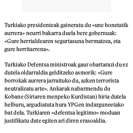
Turkiako presidenteak gaineratu du «une honetatik
aurrera» neurri bakarra duela bere gobernuak:
«Gure herrialdearen segurtasuna bermatzea, eta
gure herritarrena».
Turkiako Defentsa ministroak gaur ohartarazi du ez
dutela oldarraldia gelditzeko asmorik: «Gure
borrokak aurrera jarraituko du, azken terrorista
neutralizatu arte». Ankarak nabarmendu du
Kobane (Siriaren menpeko Kurdistan) hiria dutela
helburu, argudiatuta hura YPGen indarguneetako
bat dela. Turkiaren «defentsa legitimo» moduan
justifikatu dute egiten ari diren erasoaldia.