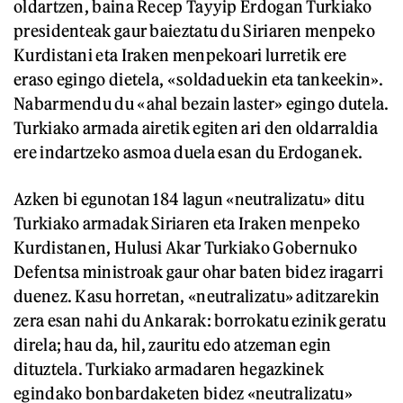
oldartzen, baina Recep Tayyip Erdogan Turkiako
presidenteak gaur baieztatu du Siriaren menpeko
Kurdistani eta Iraken menpekoari lurretik ere
eraso egingo dietela, «soldaduekin eta tankeekin».
Nabarmendu du «ahal bezain laster» egingo dutela.
Turkiako armada airetik egiten ari den oldarraldia
ere indartzeko asmoa duela esan du Erdoganek.
Azken bi egunotan 184 lagun «neutralizatu» ditu
Turkiako armadak Siriaren eta Iraken menpeko
Kurdistanen, Hulusi Akar Turkiako Gobernuko
Defentsa ministroak gaur ohar baten bidez iragarri
duenez. Kasu horretan, «neutralizatu» aditzarekin
zera esan nahi du Ankarak: borrokatu ezinik geratu
direla; hau da, hil, zauritu edo atzeman egin
dituztela. Turkiako armadaren hegazkinek
egindako bonbardaketen bidez «neutralizatu»