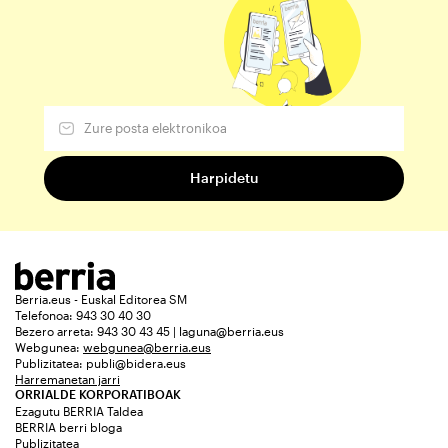
Berria.eus - Euskal Editorea SM
Telefonoa: 943 30 40 30
Bezero arreta: 943 30 43 45 | laguna@berria.eus
Webgunea:
webgunea@berria.eus
Publizitatea:
publi@bidera.eus
Harremanetan jarri
ORRIALDE KORPORATIBOAK
Ezagutu BERRIA Taldea
BERRIA berri bloga
Publizitatea