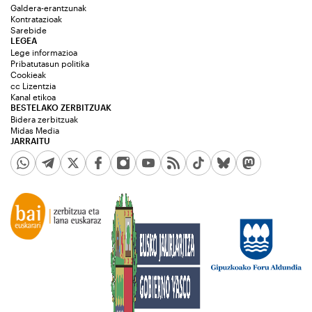
Galdera-erantzunak
Kontratazioak
Sarebide
LEGEA
Lege informazioa
Pribatutasun politika
Cookieak
cc Lizentzia
Kanal etikoa
BESTELAKO ZERBITZUAK
Bidera zerbitzuak
Midas Media
JARRAITU