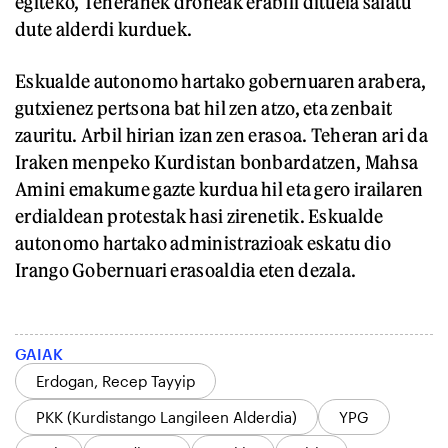
egiteko, Teheranek droneak erabili dituela salatu
dute alderdi kurduek.
Eskualde autonomo hartako gobernuaren arabera,
gutxienez pertsona bat hil zen atzo, eta zenbait
zauritu. Arbil hirian izan zen erasoa. Teheran ari da
Iraken menpeko Kurdistan bonbardatzen, Mahsa
Amini emakume gazte kurdua hil eta gero irailaren
erdialdean protestak hasi zirenetik. Eskualde
autonomo hartako administrazioak eskatu dio
Irango Gobernuari erasoaldia eten dezala.
GAIAK
Erdogan, Recep Tayyip
PKK (Kurdistango Langileen Alderdia)
YPG