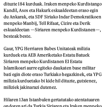
dituzte 184 kurduak. Iraken menpeko Kurdistango
Kandil, Asos eta Hakurk eskualdeetan eraso egin
du Ankarak, eta SDF Siriako Indar Demokratikoen
menpeko Manbij, Tell Rifaat, Cizire eta Derik
eskualdeetan —Siriaren menpeko Kurdistanen—,
besteak beste.
Gaur, YPG Herriaren Babes Unitateak milizia
kurduek eta AEB Ameriketako Estatu Batuek
Siriaren menpeko Kurdistanen EI Estatu
Islamikoari aurre egiteko daukaten base militar
bati egin diote eraso Turkiako hegazkinek, eta YPG
milizia kurduetako bi kide hil dituzte, gutxienez,
miliziek jakinarazi dutenez.
Hilaren 13an Istanbulen gertatutako atentatuaren
ondoren ari da Turkia Siriaren eta Iraken menpeko