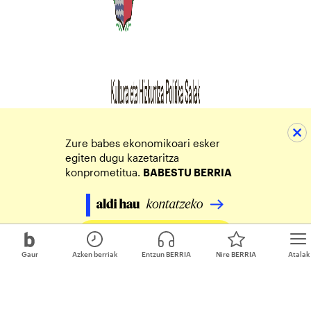
Zure babes ekonomikoari esker
egiten dugu kazetaritza
konprometitua.
BABESTU BERRIA
Egin zure ekarpena
Gaur
Azken berriak
Entzun BERRIA
Nire BERRIA
Atalak