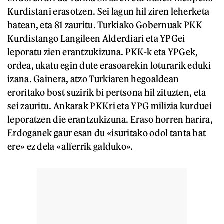
Kurdistani erasotzen. Sei lagun hil ziren leherketa
batean, eta 81 zauritu. Turkiako Gobernuak PKK
Kurdistango Langileen Alderdiari eta YPGei
leporatu zien erantzukizuna. PKK-k eta YPGek,
ordea, ukatu egin dute erasoarekin loturarik eduki
izana. Gainera, atzo Turkiaren hegoaldean
eroritako bost suzirik bi pertsona hil zituzten, eta
sei zauritu. Ankarak PKKri eta YPG milizia kurduei
leporatzen die erantzukizuna. Eraso horren harira,
Erdoganek gaur esan du «isuritako odol tanta bat
ere» ez dela «alferrik galduko».