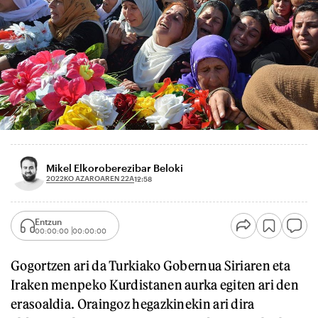
Mikel Elkoroberezibar Beloki
2022KO AZAROAREN 22A
12:58
Entzun
00:00:00
00:00:00
Gogortzen ari da Turkiako Gobernua Siriaren eta
Iraken menpeko Kurdistanen aurka egiten ari den
erasoaldia. Oraingoz hegazkinekin ari dira