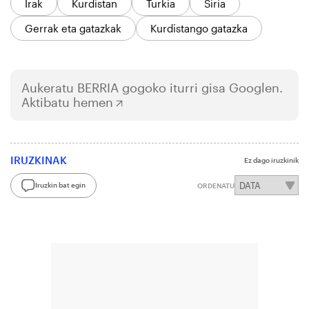
Irak
Kurdistan
Turkia
Siria
Gerrak eta gatazkak
Kurdistango gatazka
Aukeratu
BERRIA
gogoko iturri gisa Googlen.
Aktibatu hemen
IRUZKINAK
Ez dago iruzkinik
Iruzkin bat egin
ORDENATU