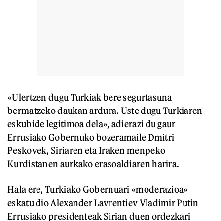
«Ulertzen dugu Turkiak bere segurtasuna
bermatzeko daukan ardura. Uste dugu Turkiaren
eskubide legitimoa dela», adierazi du gaur
Errusiako Gobernuko bozeramaile Dmitri
Peskovek, Siriaren eta Iraken menpeko
Kurdistanen aurkako erasoaldiaren harira.
Hala ere, Turkiako Gobernuari «moderazioa»
eskatu dio Alexander Lavrentiev Vladimir Putin
Errusiako presidenteak Sirian duen ordezkari