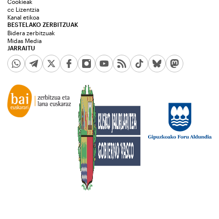
Cookieak
cc Lizentzia
Kanal etikoa
BESTELAKO ZERBITZUAK
Bidera zerbitzuak
Midas Media
JARRAITU