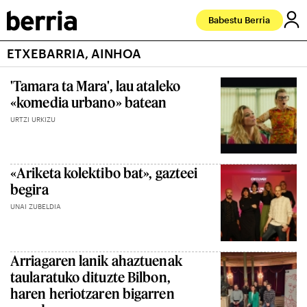
Babestu Berria
ETXEBARRIA, AINHOA
'Tamara ta Mara', lau ataleko
«komedia urbano» batean
URTZI URKIZU
«Ariketa kolektibo bat», gazteei
begira
UNAI ZUBELDIA
Arriagaren lanik ahaztuenak
taularatuko dituzte Bilbon,
haren heriotzaren bigarren