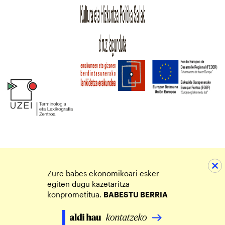
Zure babes ekonomikoari esker
egiten dugu kazetaritza
konprometitua.
BABESTU BERRIA