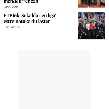
mendeurrenean
IÑIGO ASTIZ
ETB1ek 'Sukaldarien liga'
estreinatuko du laster
URTZI URKIZU