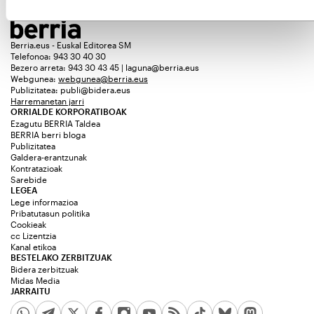
Berria.eus - Euskal Editorea SM
Telefonoa: 943 30 40 30
Bezero arreta: 943 30 43 45 | laguna@berria.eus
Webgunea:
webgunea@berria.eus
Publizitatea:
publi@bidera.eus
Harremanetan jarri
ORRIALDE KORPORATIBOAK
Ezagutu BERRIA Taldea
BERRIA berri bloga
Publizitatea
Galdera-erantzunak
Kontratazioak
Sarebide
LEGEA
Lege informazioa
Pribatutasun politika
Cookieak
cc Lizentzia
Kanal etikoa
BESTELAKO ZERBITZUAK
Bidera zerbitzuak
Midas Media
JARRAITU