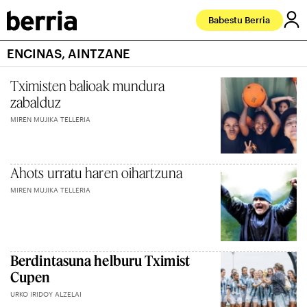
Babestu Berria
ENCINAS, AINTZANE
Tximisten balioak mundura
zabalduz
MIREN MUJIKA TELLERIA
Ahots urratu haren oihartzuna
MIREN MUJIKA TELLERIA
Berdintasuna helburu Tximist
Cupen
URKO IRIDOY ALZELAI