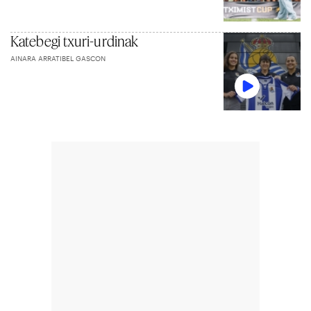
Katebegi txuri-urdinak
AINARA ARRATIBEL GASCON