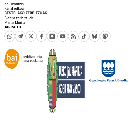
cc Lizentzia
Kanal etikoa
BESTELAKO ZERBITZUAK
Bidera zerbitzuak
Midas Media
JARRAITU