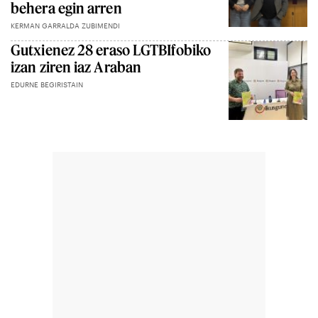
behera egin arren
KERMAN GARRALDA ZUBIMENDI
Gutxienez 28 eraso LGTBIfobiko
izan ziren iaz Araban
EDURNE BEGIRISTAIN