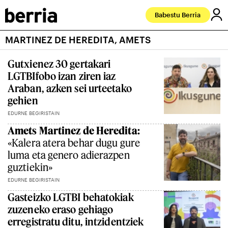
Babestu Berria
MARTINEZ DE HEREDITA, AMETS
Gutxienez 30 gertakari
LGTBIfobo izan ziren iaz
Araban, azken sei urteetako
gehien
EDURNE BEGIRISTAIN
Amets Martinez de Heredita:
«Kalera atera behar dugu gure
luma eta genero adierazpen
guztiekin»
EDURNE BEGIRISTAIN
Gasteizko LGTBI behatokiak
zuzeneko eraso gehiago
erregistratu ditu, intzidentziek