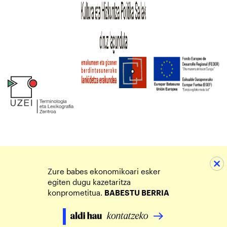
Zure babes ekonomikoari esker
egiten dugu kazetaritza
konprometitua.
BABESTU BERRIA