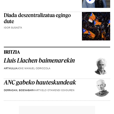
Diada deszentralizatua egingo
dute
IGOR SUSAETA
IRITZIA
Lluis Llachen baimenarekin
ARTIKULUA
JOXE MANUEL ODRIOZOLA
ANC gabeko hauteskundeak
DERRADAN, BIDENABAR
MARTXELO OTAMENDI EGIGUREN