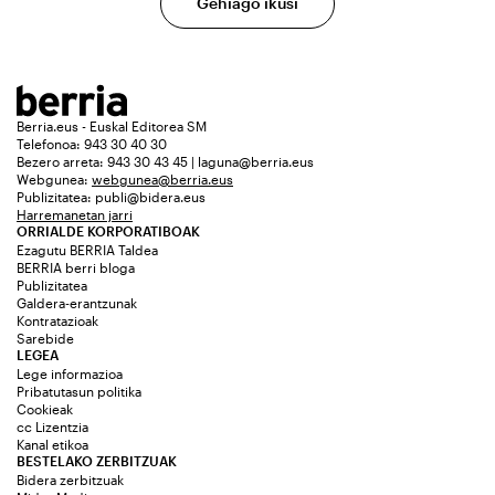
Gehiago ikusi
Berria.eus - Euskal Editorea SM
Telefonoa: 943 30 40 30
Bezero arreta: 943 30 43 45 | laguna@berria.eus
Webgunea:
webgunea@berria.eus
Publizitatea:
publi@bidera.eus
Harremanetan jarri
ORRIALDE KORPORATIBOAK
Ezagutu BERRIA Taldea
BERRIA berri bloga
Publizitatea
Galdera-erantzunak
Kontratazioak
Sarebide
LEGEA
Lege informazioa
Pribatutasun politika
Cookieak
cc Lizentzia
Kanal etikoa
BESTELAKO ZERBITZUAK
Bidera zerbitzuak