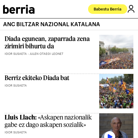
Babestu Berria
ANC BILTZAR NAZIONAL KATALANA
Diada egunean, zaparrada zena
zirimiri bihurtu da
IGOR SUSAETA - JULEN OTAEGI LEONET
Berriz ekiteko Diada bat
IGOR SUSAETA
Lluis Llach:
«Askapen nazionalik
gabe ez dago askapen sozialik»
IGOR SUSAETA