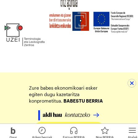
Zure babes ekonomikoari esker
egiten dugu kazetaritza
konprometitua.
BABESTU BERRIA
Egin zure ekarpena
Gaur
Azken berriak
Entzun BERRIA
Nire BERRIA
Atalak