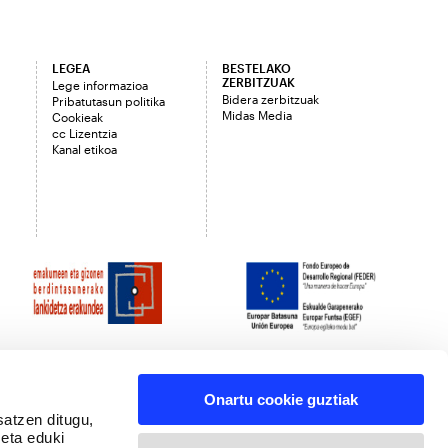
LEGEA
BESTELAKO
ZERBITZUAK
Lege informazioa
Bidera zerbitzuak
Pribatutasun politika
Midas Media
Cookieak
cc Lizentzia
Kanal etikoa
Onartu cookie guztiak
satzen ditugu,
 eta eduki