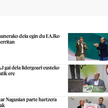
sunerako deia egin du EAJko
erritan
J gai dela lidergoari eusteko
atik ere
ar Nagusian parte hartzera
eak