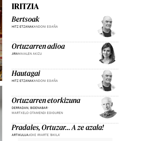
IRITZIA
Bertsoak
HITZ ETZANAK
ANDONI EGAÑA
Ortuzarren adioa
JIRA
MAIALEN AKIZU
Hautagai
HITZ ETZANAK
ANDONI EGAÑA
Ortuzarren etorkizuna
DERRADAN, BIDENABAR
MARTXELO OTAMENDI EGIGUREN
Pradales, Ortuzar… A ze azala!
ARTIKULUA
JOXE IRIARTE 'BIKILA'