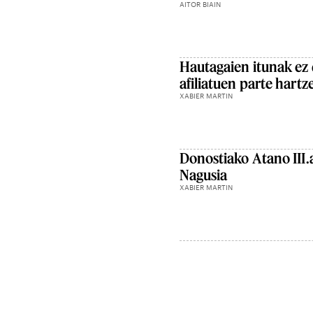
AITOR BIAIN
Hautagaien itunak ez
afiliatuen parte hartz
XABIER MARTIN
Donostiako Atano III
Nagusia
XABIER MARTIN