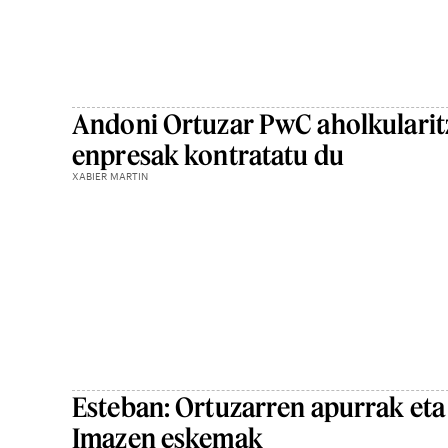
Andoni Ortuzar PwC aholkularit
enpresak kontratatu du
XABIER MARTIN
Esteban: Ortuzarren apurrak eta
Imazen eskemak