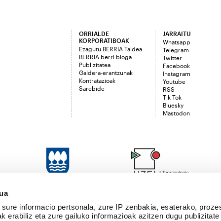
ORRIALDE
JARRAITU
KORPORATIBOAK
Whatsapp
Ezagutu BERRIA Taldea
Telegram
BERRIA berri bloga
Twitter
Publizitatea
Facebook
Galdera-erantzunak
Instagram
Kontratazioak
Youtube
Sarebide
RSS
Tik Tok
Bluesky
Mastodon
sua
sure informacio pertsonala, zure IP zenbakia, esaterako, proze
k erabiliz eta zure gailuko informazioak azitzen dugu publizitate