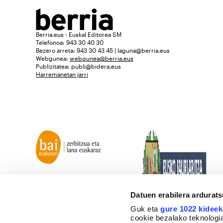
Berria.eus - Euskal Editorea SM
Telefonoa: 943 30 40 30
Bezero arreta: 943 30 43 45 | laguna@berria.eus
Webgunea:
webgunea@berria.eus
Publizitatea:
publi@bidera.eus
Harremanetan jarri
Datuen erabilera ardurat
Guk eta
gure 1022 kideek
cookie bezalako teknologia