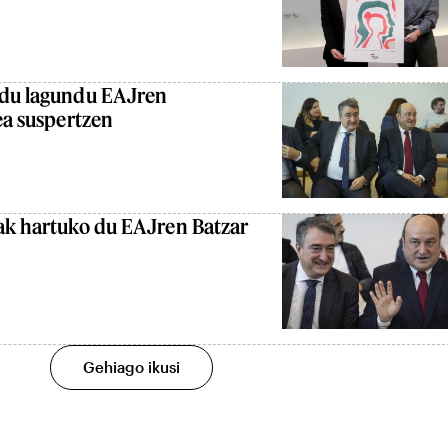
 du lagundu EAJren
ea suspertzen
.ak hartuko du EAJren Batzar
Gehiago ikusi