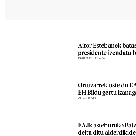
Aitor Estebanek bata
presidente izendatu b
PAULO OSTOLAZA
Ortuzarrek uste du EA
EH Bildu gertu izanag
AITOR BIAIN
EAJk asteburuko Batz
deitu ditu alderdikid