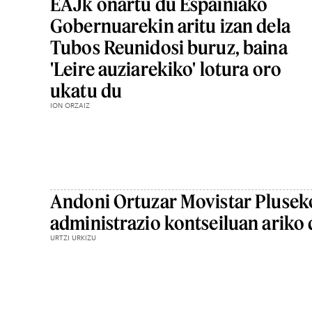
EAJk onartu du Espainiako
Gobernuarekin aritu izan dela
Tubos Reunidosi buruz, baina
'Leire auziarekiko' lotura oro
ukatu du
ION ORZAIZ
Andoni Ortuzar Movistar Plusek
administrazio kontseiluan ariko 
URTZI URKIZU