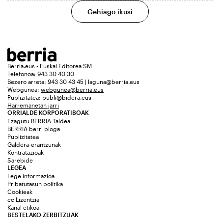
Gehiago ikusi
Berria.eus - Euskal Editorea SM
Telefonoa: 943 30 40 30
Bezero arreta: 943 30 43 45 | laguna@berria.eus
Webgunea:
webgunea@berria.eus
Publizitatea:
publi@bidera.eus
Harremanetan jarri
ORRIALDE KORPORATIBOAK
Ezagutu BERRIA Taldea
BERRIA berri bloga
Publizitatea
Galdera-erantzunak
Kontratazioak
Sarebide
LEGEA
Lege informazioa
Pribatutasun politika
Cookieak
cc Lizentzia
Kanal etikoa
BESTELAKO ZERBITZUAK