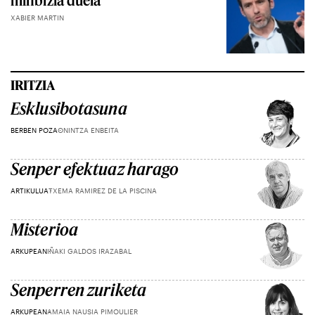
minbizia duela
XABIER MARTIN
IRITZIA
Esklusibotasuna
BERBEN POZA
ONINTZA ENBEITA
Senper efektuaz harago
ARTIKULUA
TXEMA RAMIREZ DE LA PISCINA
Misterioa
ARKUPEAN
IÑAKI GALDOS IRAZABAL
Senperren zuriketa
ARKUPEAN
AMAIA NAUSIA PIMOULIER