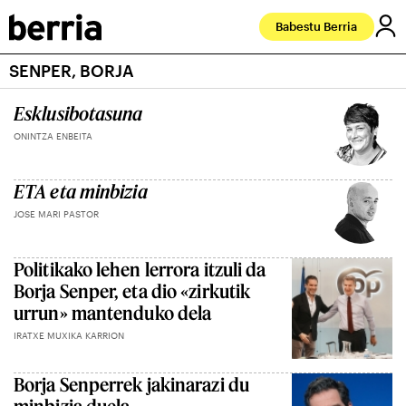
Babestu Berria
SENPER, BORJA
Esklusibotasuna
ONINTZA ENBEITA
ETA eta minbizia
JOSE MARI PASTOR
Politikako lehen lerrora itzuli da
Borja Senper, eta dio «zirkutik
urrun» mantenduko dela
IRATXE MUXIKA KARRION
Borja Senperrek jakinarazi du