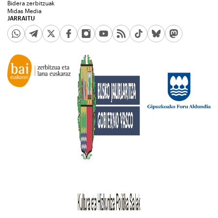
Bidera zerbitzuak
Midas Media
JARRAITU