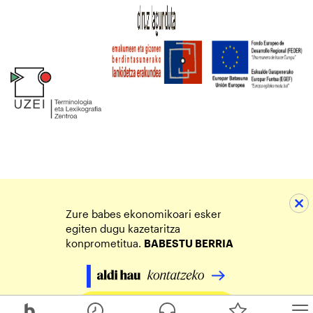
Zure babes ekonomikoari esker
egiten dugu kazetaritza
konprometitua.
BABESTU BERRIA
Egin zure ekarpena