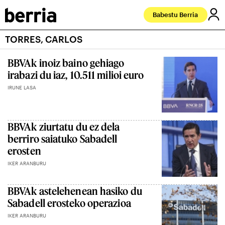
Babestu Berria
TORRES, CARLOS
BBVAk inoiz baino gehiago
irabazi du iaz, 10.511 milioi euro
IRUNE LASA
BBVAk ziurtatu du ez dela
berriro saiatuko Sabadell
erosten
IKER ARANBURU
BBVAk astelehenean hasiko du
Sabadell erosteko operazioa
IKER ARANBURU