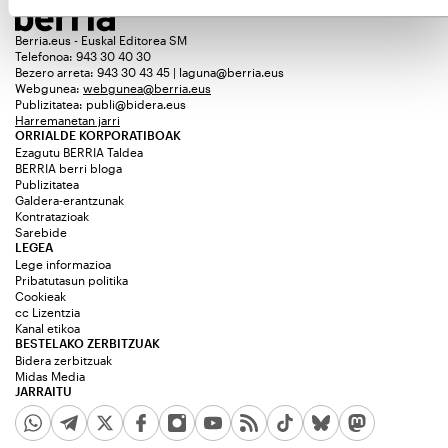
Berria.eus - Euskal Editorea SM
Telefonoa: 943 30 40 30
Bezero arreta: 943 30 43 45 | laguna@berria.eus
Webgunea:
webgunea@berria.eus
Publizitatea:
publi@bidera.eus
Harremanetan jarri
ORRIALDE KORPORATIBOAK
Ezagutu BERRIA Taldea
BERRIA berri bloga
Publizitatea
Galdera-erantzunak
Kontratazioak
Sarebide
LEGEA
Lege informazioa
Pribatutasun politika
Cookieak
cc Lizentzia
Kanal etikoa
BESTELAKO ZERBITZUAK
Bidera zerbitzuak
Midas Media
JARRAITU