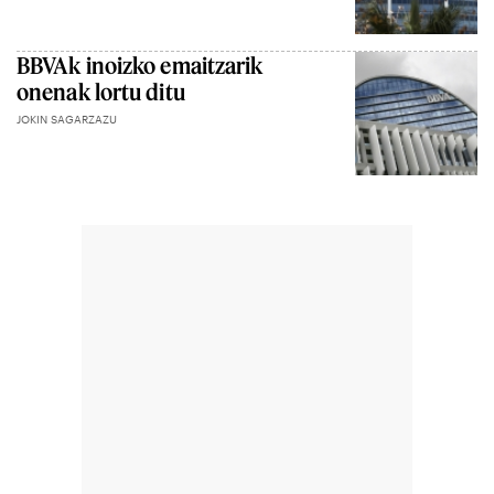
BBVAk inoizko emaitzarik
onenak lortu ditu
JOKIN SAGARZAZU