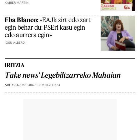
XABIER MARTIN
Eba Blanco:
«EAJk zirt edo zart
egin behar du: PSEri kasu egin
edo aurrera egin»
IOSU ALBERDI
IRITZIA
'Fake news’ Legebiltzarreko Mahaian
ARTIKULUA
MAIORGA RAMIREZ ERRO