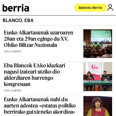
Babestu Berria
BLANCO, EBA
Eusko Alkartasunak azaroaren
28an eta 29an egingo du XV.
Ohiko Biltzar Nazionala
IOSU ALBERDI
Eba Blancok EAko idazkari
nagusi izateari utziko dio
alderdiaren hurrengo
kongresuan
IOSU ALBERDI
Eusko Alkartasunak nahi du
aurten adostea «estatus politiko
berrirako gutxieneko akordioa»