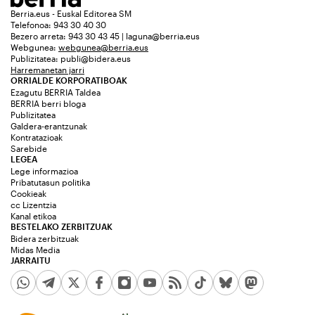
Berria.eus - Euskal Editorea SM
Telefonoa: 943 30 40 30
Bezero arreta: 943 30 43 45 | laguna@berria.eus
Webgunea:
webgunea@berria.eus
Publizitatea:
publi@bidera.eus
Harremanetan jarri
ORRIALDE KORPORATIBOAK
Ezagutu BERRIA Taldea
BERRIA berri bloga
Publizitatea
Galdera-erantzunak
Kontratazioak
Sarebide
LEGEA
Lege informazioa
Pribatutasun politika
Cookieak
cc Lizentzia
Kanal etikoa
BESTELAKO ZERBITZUAK
Bidera zerbitzuak
Midas Media
JARRAITU