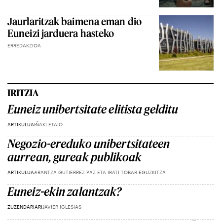
Jaurlaritzak baimena eman dio
Euneizi jarduera hasteko
ERREDAKZIOA
IRITZIA
Euneiz unibertsitate elitista gelditu
ARTIKULUA
IÑAKI ETAIO
Negozio-ereduko unibertsitateen
aurrean, gureak publikoak
ARTIKULUA
ARANTZA GUTIERREZ PAZ ETA IRATI TOBAR EGUZKITZA
Euneiz-ekin zalantzak?
ZUZENDARIARI
JAVIER IGLESIAS