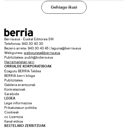
Gehiago ikusi
Berria.eus - Euskal Editorea SM
Telefonoa: 943 30 40 30
Bezero arreta: 943 30 43 45 | laguna@berria.eus
Webgunea:
webgunea@berria.eus
Publizitatea:
publi@bidera.eus
Harremanetan jarri
ORRIALDE KORPORATIBOAK
Ezagutu BERRIA Taldea
BERRIA berri bloga
Publizitatea
Galdera-erantzunak
Kontratazioak
Sarebide
LEGEA
Lege informazioa
Pribatutasun politika
Cookieak
cc Lizentzia
Kanal etikoa
BESTELAKO ZERBITZUAK