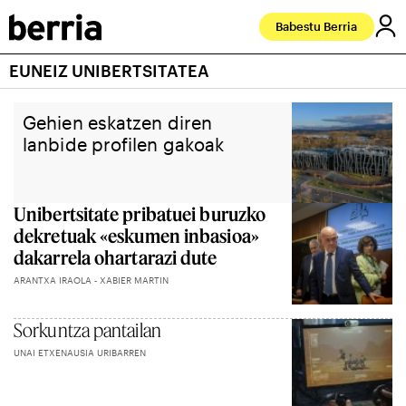
Babestu Berria
EUNEIZ UNIBERTSITATEA
Gehien eskatzen diren
lanbide profilen gakoak
Unibertsitate pribatuei buruzko
dekretuak «eskumen inbasioa»
dakarrela ohartarazi dute
ARANTXA IRAOLA - XABIER MARTIN
Sorkuntza pantailan
UNAI ETXENAUSIA URIBARREN