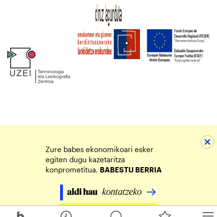
Zure babes ekonomikoari esker
egiten dugu kazetaritza
konprometitua.
BABESTU BERRIA
Egin zure ekarpena