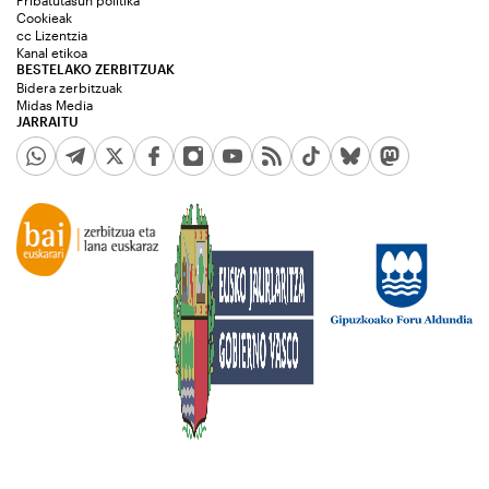
Pribatutasun politika
Cookieak
cc Lizentzia
Kanal etikoa
BESTELAKO ZERBITZUAK
Bidera zerbitzuak
Midas Media
JARRAITU