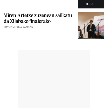
Miren Artetxe zuzenean sailkatu
da Xilabako finalerako
IRATXE MUXIKA KARRION