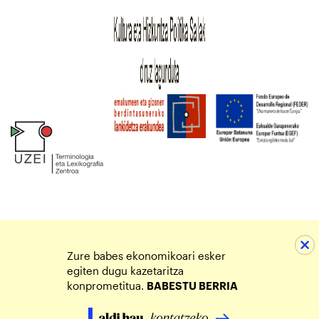
Zure babes ekonomikoari esker
egiten dugu kazetaritza
konprometitua.
BABESTU BERRIA