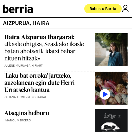
Babestu Berria
AIZPURUA, HAIRA
Haira Aizpurua Ibargarai:
«Ikasle ohi gisa, Seaskako ikasle
baten ahotsetik idatzi behar
nituen hitzak»
JULENE MURUAGA HIRIART
'Laku bat orroka' jartzeko,
auzolanean egin dute Herri
Urratseko kantua
OIHANA TEYSEYRE KOSKARAT
Atsegina helburu
IMANOL MERCERO