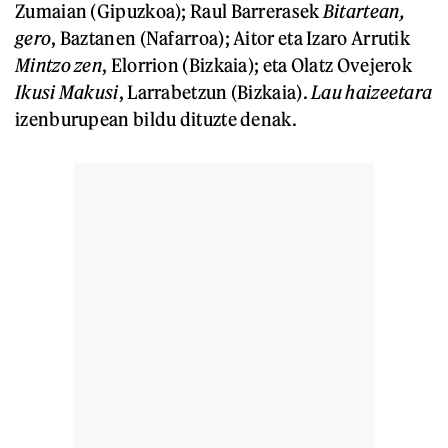
Zumaian (Gipuzkoa); Raul Barrerasek
Bitartean,
gero
, Baztanen (Nafarroa); Aitor eta Izaro Arrutik
Mintzo zen
, Elorrion (Bizkaia); eta Olatz Ovejerok
Ikusi Makusi
, Larrabetzun (Bizkaia).
Lau haizeetara
izenburupean bildu dituzte denak.