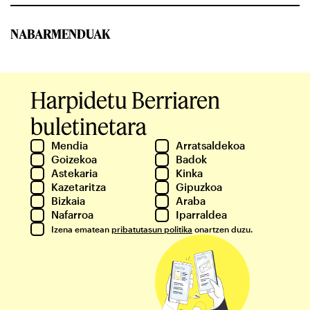
NABARMENDUAK
Harpidetu Berriaren
buletinetara
Mendia
Arratsaldekoa
Goizekoa
Badok
Astekaria
Kinka
Kazetaritza
Gipuzkoa
Bizkaia
Araba
Nafarroa
Iparraldea
Izena ematean
pribatutasun politika
onartzen duzu.