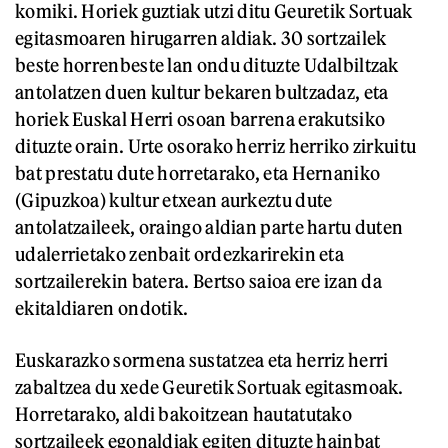
komiki. Horiek guztiak utzi ditu Geuretik Sortuak
egitasmoaren hirugarren aldiak. 30 sortzailek
beste horrenbeste lan ondu dituzte Udalbiltzak
antolatzen duen kultur bekaren bultzadaz, eta
horiek Euskal Herri osoan barrena erakutsiko
dituzte orain. Urte osorako herriz herriko zirkuitu
bat prestatu dute horretarako, eta Hernaniko
(Gipuzkoa) kultur etxean aurkeztu dute
antolatzaileek, oraingo aldian parte hartu duten
udalerrietako zenbait ordezkarirekin eta
sortzailerekin batera. Bertso saioa ere izan da
ekitaldiaren ondotik.
Euskarazko sormena sustatzea eta herriz herri
zabaltzea du xede Geuretik Sortuak egitasmoak.
Horretarako, aldi bakoitzean hautatutako
sortzaileek egonaldiak egiten dituzte hainbat