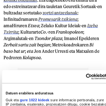
edo estreinatzear dira tauletan Geuretik Sortuak-en
bultzadaz sortutako
zortzi antzezlanak
:
Infinitudramaren
Promesarik txikiena
;
amaHiruren
Etxea
; Zelako Kultur Ideiak-en
Izeba
Txirrita
; Kulturarte
Co
.-ren
Frankopoleon
;
Argimalutak-en
Txondor plaza
; Imanol Epelderen
Zerbait sartu zait begian
; Metrokoadrokaren
Bi
baso bat ur
;
eta
Jon Ander Urresti eta Matxalen de
Pedroren
Kolapsoa
.
Datuen erabilera arduratsua
Guk eta
gure 1022 kideek
sure informacio pertsonala, zure
IP zenbakia, esaterako, prozesatzen ditugu, cookie bezalak