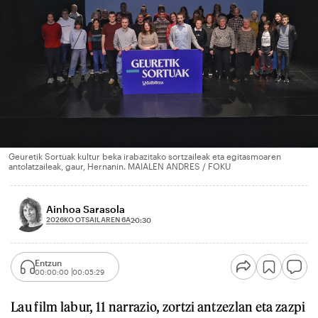
Geuretik Sortuak kultur beka irabazitako sortzaileak eta egitasmoaren
antolatzaileak, gaur, Hernanin. MAIALEN ANDRES / FOKU
Ainhoa Sarasola
2026KO OTSAILAREN 6A
20:30
Entzun
00:00:00
00:05:29
Lau film labur, 11 narrazio, zortzi antzezlan eta zazpi