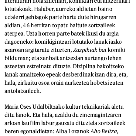
literaturari nola zinemari, komikiari eta antzerkiari
lotutakoak. Halaber, aurreko aldietan baino
udalerri gehiagok parte hartu dute hirugarren
aldian, 46 herritan topatu baitute sortzaileek
aterpea. Uzta horren parte batek ikusi du argia
dagoeneko: komikigintzari lotutako lanak iazko
azaroan argitaratu zituzten,
Zazpikiak bat
komiki
bilduman; eta zenbait antzezlan aurtengo lehen
asteetan estreinatu dituzte. Diziplina bakoitzeko
lanak amaitzeko epeak desberdinak izan dira, eta,
hala, zirkuitu osoa orain aurkeztea hobetsi zuten
antolatzaileek.
Maria Oses Udalbiltzako kultur teknikariak aletu
ditu lanok. Eta hala, azaldu du zinemagintzaren
arloan lau film labur gauzatu dituztela sortzaileek
beren egonaldietan: Alba Lozanok
Aho Beltza
,