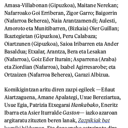
Amasa-Villabonan (Gipuzkoa), Maitane Nerekan;
Nafarroako Goi Erriberan, Zigor Garro; Baigorrin
(Nafarroa Beherea), Naia Arantzamendi; Aulesti,
Amoroto eta Munitibarren, (Bizkaia) Oier Guillan;
Ikaztegietan (Gipuzkoa), Peru Calabaza;
Oiartzunen (Gipuzkoa), Saioa Iribarren eta Ander
Basaldua; Etxalar, Arantza, Bera eta Lesakan
(Nafarroa), Goiz Eder Iturain; Asparrena (Araba)
eta Ziordian (Nafarroa), Ixabel Agirresarobe; eta
Ortzaizen (Nafarroa Beherea), Garazi Albizua.
Komikigintzan aritu diren zazpi egileek —Eñaut
Aiartzaguena, Amane Apalategi, Uxue Bereziartua,
Usue Egia, Patrizia Etxegarai
Hankabako
, Eneritz
Ibarra eta Asier Iturralde
Gaston
— iazko azaroan
argitaratu zituzten beren lanak,
Zazpikiak bat
komiki bilduman
. Eta dagoeneko estreinatu dira