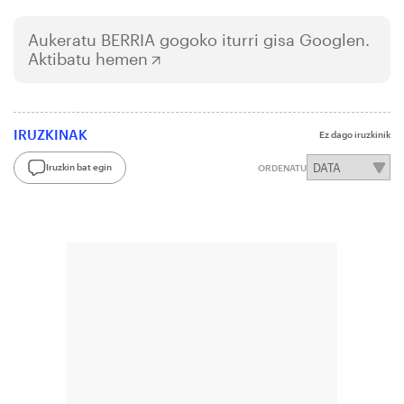
Aukeratu
BERRIA
gogoko iturri gisa Googlen.
Aktibatu hemen
IRUZKINAK
Ez dago iruzkinik
Iruzkin bat egin
ORDENATU