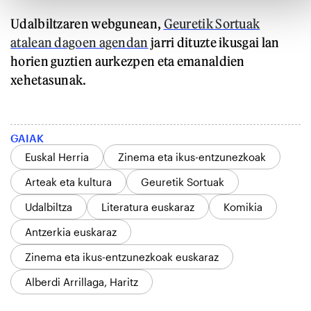
Udalbiltzaren webgunean,
Geuretik Sortuak
atalean dagoen agendan
jarri dituzte ikusgai lan
horien guztien aurkezpen eta emanaldien
xehetasunak.
GAIAK
Euskal Herria
Zinema eta ikus-entzunezkoak
Arteak eta kultura
Geuretik Sortuak
Udalbiltza
Literatura euskaraz
Komikia
Antzerkia euskaraz
Zinema eta ikus-entzunezkoak euskaraz
Alberdi Arrillaga, Haritz