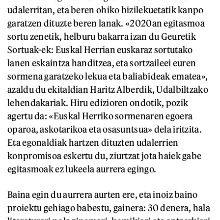
udalerritan, eta beren ohiko bizilekuetatik kanpo
garatzen dituzte beren lanak. «2020an egitasmoa
sortu zenetik, helburu bakarra izan du Geuretik
Sortuak-ek: Euskal Herrian euskaraz sortutako
lanen eskaintza handitzea, eta sortzaileei euren
sormena garatzeko lekua eta baliabideak ematea»,
azaldu du ekitaldian Haritz Alberdik, Udalbiltzako
lehendakariak. Hiru edizioren ondotik, pozik
agertu da: «Euskal Herriko sormenaren egoera
oparoa, askotarikoa eta osasuntsua» dela iritzita.
Eta egonaldiak hartzen dituzten udalerrien
konpromisoa eskertu du, ziurtzat jota haiek gabe
egitasmoak ez lukeela aurrera egingo.
Baina egin du aurrera aurten ere, eta inoiz baino
proiektu gehiago babestu, gainera: 30 denera, hala