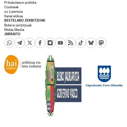
Pribatutasun politika
Cookieak
cc Lizentzia
Kanal etikoa
BESTELAKO ZERBITZUAK
Bidera zerbitzuak
Midas Media
JARRAITU