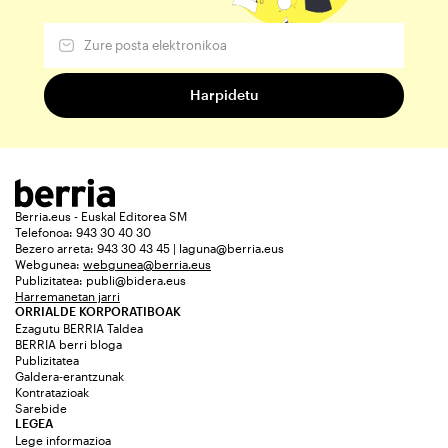
Berria.eus - Euskal Editorea SM
Telefonoa: 943 30 40 30
Bezero arreta: 943 30 43 45 | laguna@berria.eus
Webgunea:
webgunea@berria.eus
Publizitatea:
publi@bidera.eus
Harremanetan jarri
ORRIALDE KORPORATIBOAK
Ezagutu BERRIA Taldea
BERRIA berri bloga
Publizitatea
Galdera-erantzunak
Kontratazioak
Sarebide
LEGEA
Lege informazioa