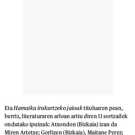
Eta
Hamaika irakurtzeko jaioak
tituluaren pean,
berriz, literaturaren arloan aritu diren 11 sortzailek
ondutako ipuinak: Atxondon (Bizkaia) izan da
Miren Artetxe; Gorlizen (Bizkaia), Maitane Perez;