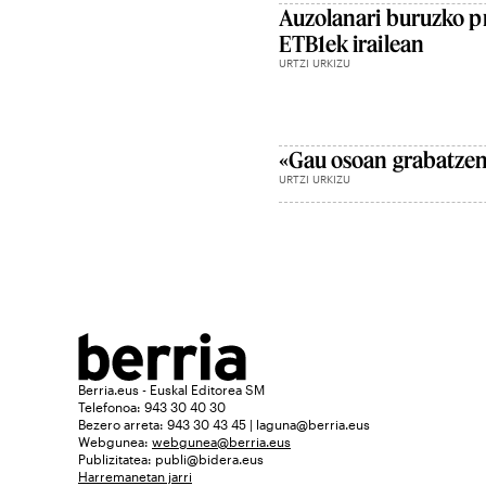
Auzolanari buruzko p
ETB1ek irailean
URTZI URKIZU
«Gau osoan grabatzen
URTZI URKIZU
Berria.eus - Euskal Editorea SM
Telefonoa: 943 30 40 30
Bezero arreta: 943 30 43 45 | laguna@berria.eus
Webgunea:
webgunea@berria.eus
Publizitatea:
publi@bidera.eus
Harremanetan jarri