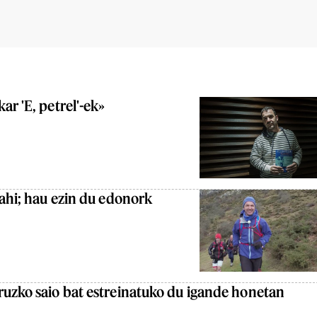
ar 'E, petrel'-ek»
nahi; hau ezin du edonork
ruzko saio bat estreinatuko du igande honetan