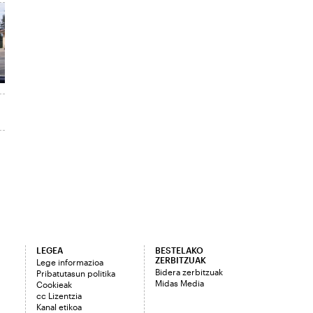
LEGEA
BESTELAKO
ZERBITZUAK
Lege informazioa
Bidera zerbitzuak
Pribatutasun politika
Midas Media
Cookieak
cc Lizentzia
Kanal etikoa