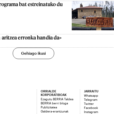
rograma bat estreinatuko du
 aritzea erronka handia da»
Gehiago ikusi
ORRIALDE
JARRAITU
KORPORATIBOAK
Whatsapp
Ezagutu BERRIA Taldea
Telegram
BERRIA berri bloga
Twitter
Publizitatea
Facebook
Galdera-erantzunak
Instagram