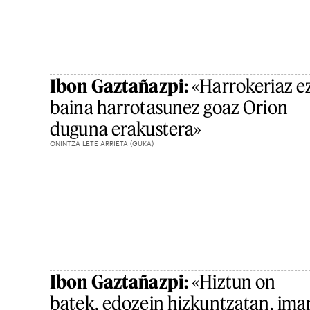
Ibon Gaztañazpi:
«Harrokeriaz ez
baina harrotasunez goaz Orion
duguna erakustera»
ONINTZA LETE ARRIETA (GUKA)
Ibon Gaztañazpi:
«Hiztun on
batek, edozein hizkuntzatan, ima