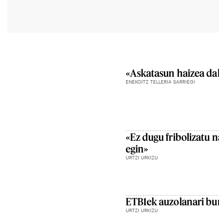
«Askatasun haizea dak
ENEKOITZ TELLERIA SARRIEGI
«Ez dugu fribolizatu 
egin»
URTZI URKIZU
ETB1ek auzolanari bu
URTZI URKIZU