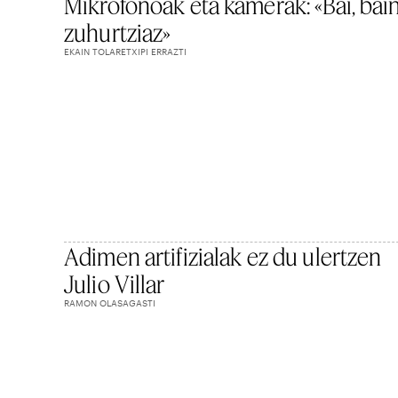
Mikrofonoak eta kamerak: «Bai, bai
zuhurtziaz»
EKAIN TOLARETXIPI ERRAZTI
Adimen artifizialak ez du ulertzen
Julio Villar
RAMON OLASAGASTI