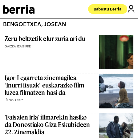
Babestu Berria
BENGOETXEA, JOSEAN
Zeru beltzetik elur zuria ari du
GAIZKA IZAGIRRE
Igor Legarreta zinemagilea
‘Inurri itsuak’ euskarazko film
luzea filmatzen hasi da
IÑIGO ASTIZ
'Faisaien irla' filmarekin hasiko
da Donostiako Giza Eskubideen
22. Zinemaldia