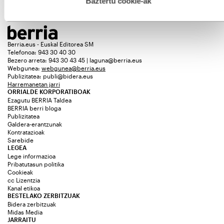
Baztertu cookie-ak
Berria.eus - Euskal Editorea SM
Telefonoa: 943 30 40 30
Bezero arreta: 943 30 43 45 | laguna@berria.eus
Webgunea:
webgunea@berria.eus
Publizitatea:
publi@bidera.eus
Harremanetan jarri
ORRIALDE KORPORATIBOAK
Ezagutu BERRIA Taldea
BERRIA berri bloga
Publizitatea
Galdera-erantzunak
Kontratazioak
Sarebide
LEGEA
Lege informazioa
Pribatutasun politika
Cookieak
cc Lizentzia
Kanal etikoa
BESTELAKO ZERBITZUAK
Bidera zerbitzuak
Midas Media
JARRAITU