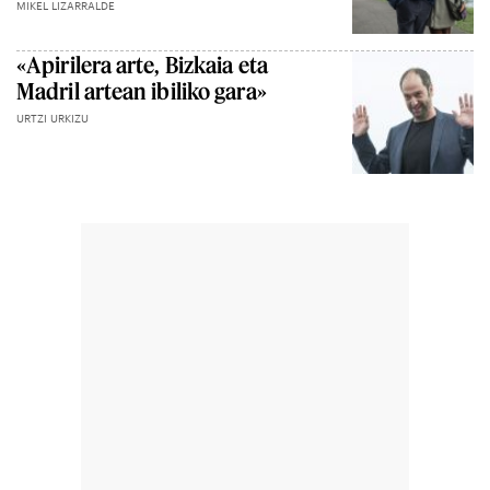
MIKEL LIZARRALDE
«Apirilera arte, Bizkaia eta
Madril artean ibiliko gara»
URTZI URKIZU