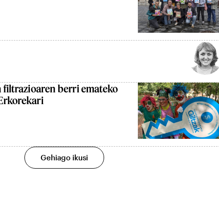
 filtrazioaren berri emateko
Erkorekari
Gehiago ikusi