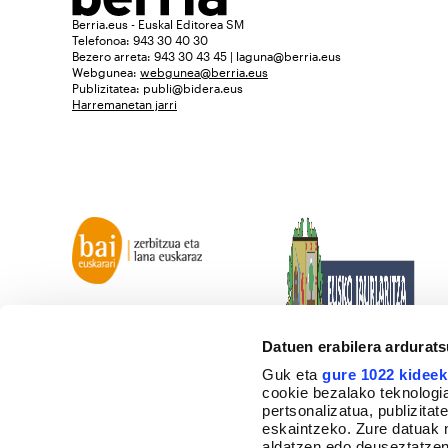
Berria.eus - Euskal Editorea SM
Telefonoa: 943 30 40 30
Bezero arreta: 943 30 43 45 | laguna@berria.eus
Webgunea:
webgunea@berria.eus
Publizitatea:
publi@bidera.eus
Harremanetan jarri
Datuen erabilera ardurat
Guk eta
gure 1022 kideek
cookie bezalako teknologia
pertsonalizatua, publizita
eskaintzeko. Zure datuak 
aldatzen edo deuseztatzen