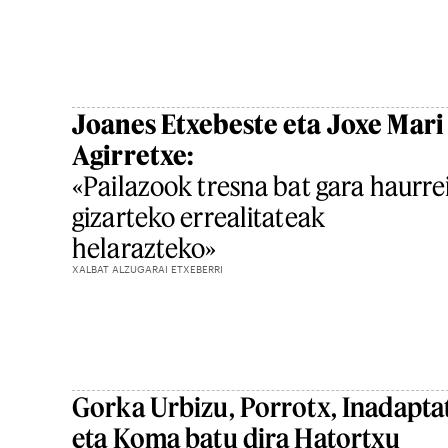
Joanes Etxebeste eta Joxe Mari
Agirretxe:
«Pailazook tresna bat gara haurre
gizarteko errealitateak
helarazteko»
XALBAT ALZUGARAI ETXEBERRI
Gorka Urbizu, Porrotx, Inadapta
eta Koma batu dira Hatortxu