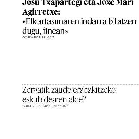
Josu Txapartegi eta Joxe Mari
Agirretxe:
«Elkartasunaren indarra bilatzen
dugu, finean»
GORKA ROBLES MAIZ
Zergatik zaude erabakitzeko
eskubidearen alde?
GURUTZE IZAGIRRE INTXAUSPE