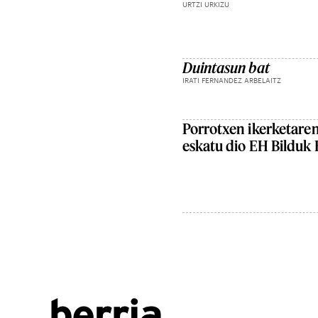
URTZI URKIZU
Duintasun bat
IRATI FERNANDEZ ARBELAITZ
Porrotxen ikerketaren
eskatu dio EH Bilduk 