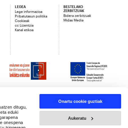
LEGEA
BESTELAKO
ZERBITZUAK
Lege informazioa
Bidera zerbitzuak
Pribatutasun politika
Midas Media
Cookieak
cc Lizentzia
Kanal etikoa
Onartu cookie guztiak
satzen ditugu,
 eta eduki
 garapena
Aukeratu
ure onespena
cy triggerean