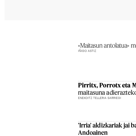
«Maitasun antolatua» m
IÑIGO ASTIZ
Pirritx, Porrotx eta 
maitasuna adierazteko
ENEKOITZ TELLERIA SARRIEGI
'Irria' aldizkariak jai
Andoainen