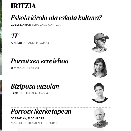
IRITZIA
Eskola kirola ala eskola kultura?
ZUZENDARIARI
YERA LAKA GARTZIA
'IT'
ARTIKULUA
LANDER GARRO
Porrotxen erreleboa
JIRA
MAIALEN AKIZU
Bizipoza auzolan
LARREPETIT
NEREA LOIOLA
Porrotx ikerketapean
DERRADAN, BIDENABAR
MARTXELO OTAMENDI EGIGUREN