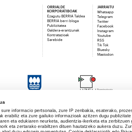
ORRIALDE
JARRAITU
KORPORATIBOAK
Whatsapp
Ezagutu BERRIA Taldea
Telegram
BERRIA berri bloga
Twitter
Publizitatea
Facebook
Galdera-erantzunak
Instagram
Kontratazioak
Youtube
Sarebide
RSS
Tik Tok
Bluesky
Mastodon
sua
sure informacio pertsonala, zure IP zenbakia, esaterako, proze
k erabiliz eta zure gailuko informazioak azitzen dugu publizitate
tearen eta edukiaren neurketa, audientzia-ikerketa eta zerbitzuen
nork eta zertarako erabiltzen dituen hautatzeko aukera duzu. Z
 ahal duzu edozein momentutan, Cookie deklaraziotik edo Priva