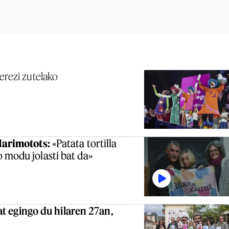
erezi zutelako
Marimotots:
«Patata tortilla
 modu jolasti bat da»
 bat egingo du hilaren 27an,