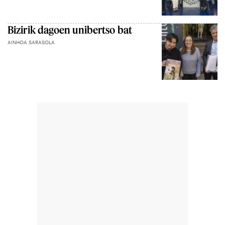
Bizirik dagoen unibertso bat
AINHOA SARASOLA