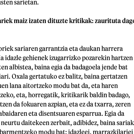
sten sarietan.
ariek maiz izaten dituzte kritikak: zaurituta dag
horiek sariaren garrantzia eta daukan harrera
a idazle gehienek izugarrizko pozarekin hartzen
ten albistea, baina egia da badagoela jende bat
ari. Oxala gertatuko ez balitz, baina gertatzen
zuen lana aitortzeko modu bat da, eta haren
zeko, eta, horregatik, kritikarik baldin badago,
itzen da fokuaren azpian, eta ez da txarra, zeren
tabaidaren eta disentsuaren esparrua. Egia da
z neurtu daitekeen zerbait, adibidez, baina sariak
abarmentzeko modu bat; idazleei, marrazkilariei