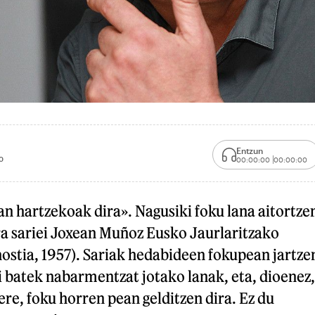
Entzun
0
00:00:00
00:00:00
n hartzekoak dira». Nagusiki foku lana aitortze
ra sariei Joxean Muñoz Eusko Jaurlaritzako
ostia, 1957). Sariak hedabideen fokupean jartze
 batek nabarmentzat jotako lanak, eta, dioenez,
re, foku horren pean gelditzen dira. Ez du