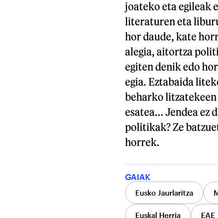
joateko eta egileak 
literaturen eta libu
hor daude, kate horr
alegia, aitortza poli
egiten denik edo hor
egia. Eztabaida lite
beharko litzatekeen 
esatea... Jendea ez 
politikak? Ze batzue
horrek.
GAIAK
Eusko Jaurlaritza
M
Euskal Herria
EAE