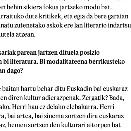
ean behin sikiera fokua jartzeko modu bat.
rraituko dute kritikek, eta egia da bere garaian
natu zutenetako askok ere lan literario indartsu
dutela atzean.
sariak parean jartzen dituela posizio
bi literatura. Bi modalitateena berrikusteko
an dago?
e baitan hartu behar ditu Euskadin bai euskaraz
en diren kultur adierazpenak. Zergatik? Bada,
lako. Herri hau ez delako elebakarra. Herri
ra, bai artea, bai zinema sortzen dira euskaraz
raz, hemen sortzen den kulturari aitorpen bat