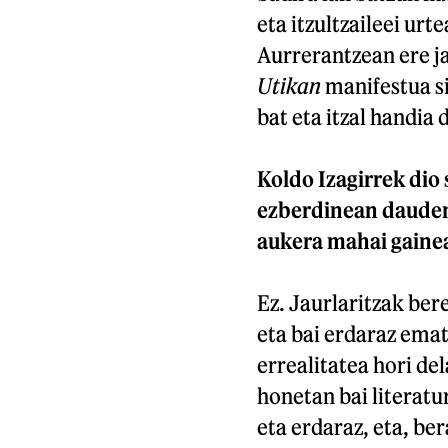
eta itzultzaileei urt
Aurrerantzean ere ja
Utikan
manifestua si
bat eta itzal handia 
Koldo Izagirrek dio 
ezberdinean dauden 
aukera mahai gaine
Ez. Jaurlaritzak ber
eta bai erdaraz emat
errealitatea hori de
honetan bai literatu
eta erdaraz, eta, be