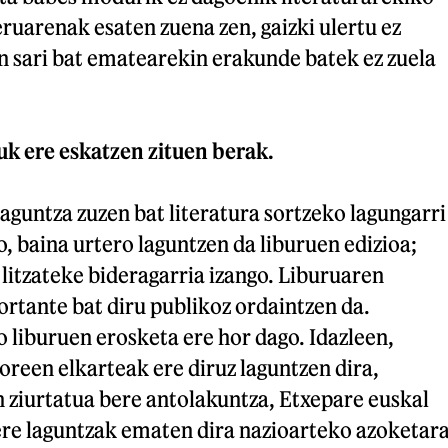
eruarenak esaten zuena zen, gaizki ulertu ez
n sari bat ematearekin erakunde batek ez zuela
uk ere eskatzen zituen berak.
aguntza zuzen bat literatura sortzeko lagungarri
o, baina urtero laguntzen da liburuen edizioa;
z litzateke bideragarria izango. Liburuaren
ortante bat diru publikoz ordaintzen da.
 liburuen erosketa ere hor dago. Idazleen,
toreen elkarteak ere diruz laguntzen dira,
 ziurtatua bere antolakuntza, Etxepare euskal
ere laguntzak ematen dira nazioarteko azoketar