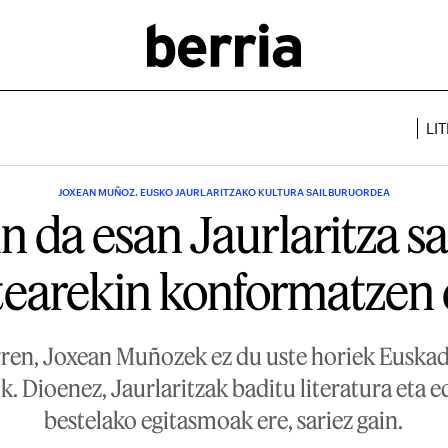
LI
JOXEAN MUÑOZ. EUSKO JAURLARITZAKO KULTURA SAILBURUORDEA
n da esan Jaurlaritza s
earekin konformatzen 
rren, Joxean Muñozek ez du uste horiek Euskadi
k. Dioenez, Jaurlaritzak baditu literatura eta e
bestelako egitasmoak ere, sariez gain.