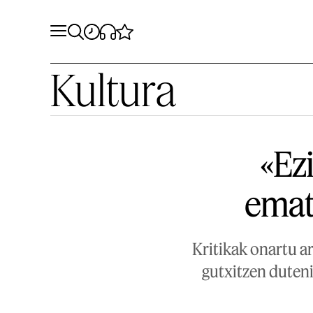
Kultura
«Ezi
emat
Kritikak onartu a
gutxitzen duteni