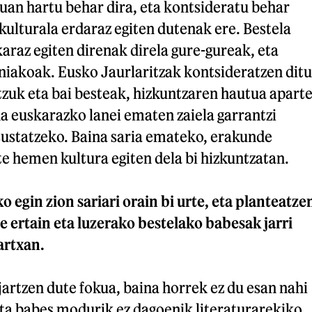
uan hartu behar dira, eta kontsideratu behar
kulturala erdaraz egiten dutenak ere. Bestela
karaz egiten direnak direla gure-gureak, eta
niakoak. Eusko Jaurlaritzak kontsideratzen ditu
atzuk eta bai besteak, hizkuntzaren hautua apart
 da euskarazko lanei ematen zaiela garrantzi
 sustatzeko. Baina saria emateko, erakunde
te hemen kultura egiten dela bi hizkuntzatan.
 egin zion sariari orain bi urte, eta planteatze
pe ertain eta luzerako bestelako babesak jarri
artxan.
jartzen dute fokua, baina horrek ez du esan nahi
eta babes modurik ez dagoenik literaturarekiko