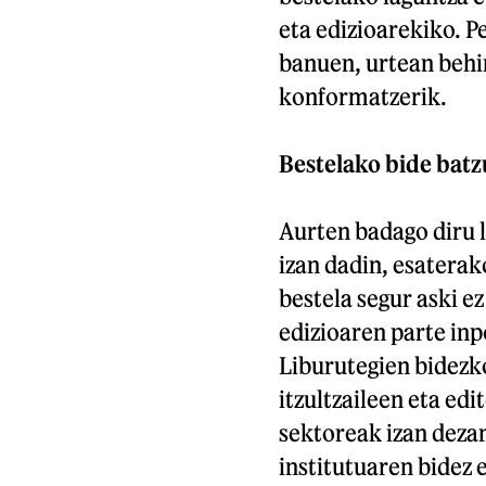
eta edizioarekiko. P
banuen, urtean behi
konformatzerik.
Bestelako bide batz
Aurten badago diru l
izan dadin, esaterak
bestela segur aski e
edizioaren parte inp
Liburutegien bidezko
itzultzaileen eta edi
sektoreak izan dezan
institutuaren bidez 