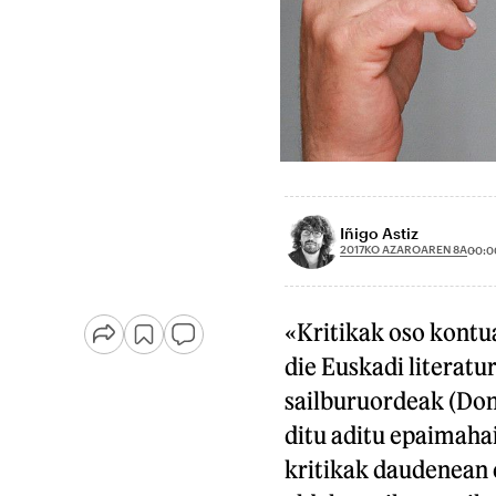
Iñigo Astiz
2017KO AZAROAREN 8A
00:0
«Kritikak oso kontua
die Euskadi literatu
sailburuordeak (Don
ditu aditu epaimahai
kritikak daudenean e