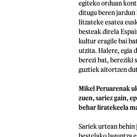
egiteko orduan kont
ditugu beren jardun 
litzateke esatea eus
besteak direla Espai
kultur eragile bai b
utzita. Halere, egia
berezi bat, bereziki
guztiek aitortzen du
Mikel Peruarenak uko
zuen, sariez gain, e
behar liratekeela m
Sariek urtean behin 
bestelako laguntza 