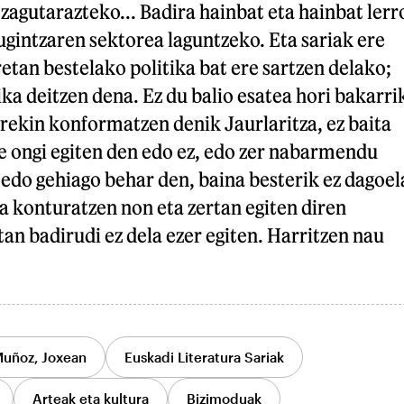
ezagutarazteko... Badira hainbat eta hainbat lerr
rugintzaren sektorea laguntzeko. Eta sariak ere
etan bestelako politika bat ere sartzen delako;
tika deitzen dena. Ez du balio esatea hori bakarri
rekin konformatzen denik Jaurlaritza, ez baita
ke ongi egiten den edo ez, edo zer nabarmendu
edo gehiago behar den, baina besterik ez dagoel
da konturatzen non eta zertan egiten diren
tan badirudi ez dela ezer egiten. Harritzen nau
uñoz, Joxean
Euskadi Literatura Sariak
Arteak eta kultura
Bizimoduak