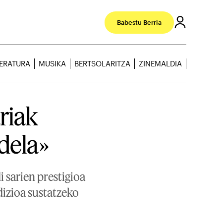
Babestu Berria
TERATURA
MUSIKA
BERTSOLARITZA
ZINEMALDIA
ariak
dela»
 sarien prestigioa
dizioa sustatzeko