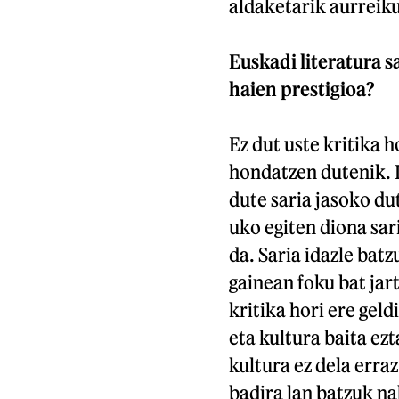
aldaketarik aurreiku
Euskadi literatura s
haien prestigioa?
Ez dut uste kritika 
hondatzen dutenik. I
dute saria jasoko du
uko egiten diona sari
da. Saria idazle bat
gainean foku bat jart
kritika hori ere geld
eta kultura baita ez
kultura ez dela erra
badira lan batzuk n