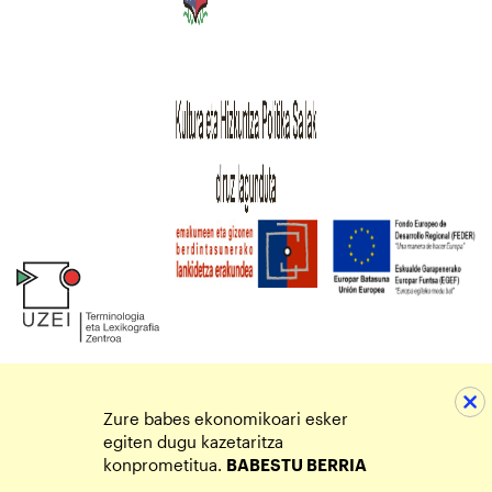
Zure babes ekonomikoari esker
egiten dugu kazetaritza
konprometitua.
BABESTU BERRIA