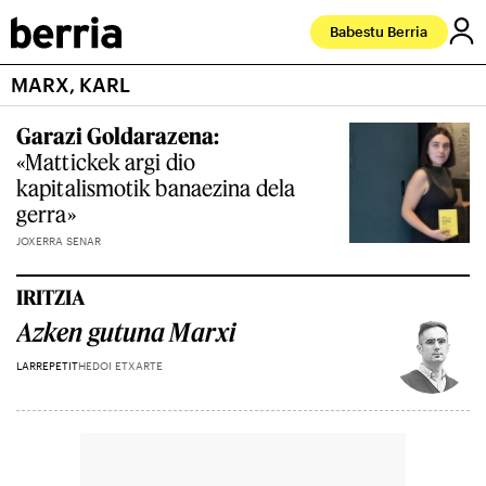
Babestu Berria
MARX, KARL
Garazi Goldarazena:
«Mattickek argi dio
kapitalismotik banaezina dela
gerra»
JOXERRA SENAR
IRITZIA
Azken gutuna Marxi
LARREPETIT
HEDOI ETXARTE