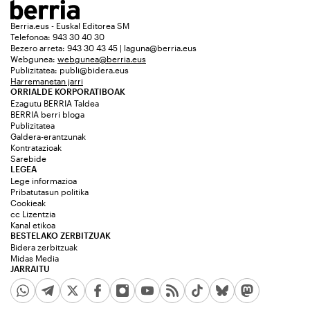
Berria.eus - Euskal Editorea SM
Telefonoa: 943 30 40 30
Bezero arreta: 943 30 43 45 | laguna@berria.eus
Webgunea:
webgunea@berria.eus
Publizitatea:
publi@bidera.eus
Harremanetan jarri
ORRIALDE KORPORATIBOAK
Ezagutu BERRIA Taldea
BERRIA berri bloga
Publizitatea
Galdera-erantzunak
Kontratazioak
Sarebide
LEGEA
Lege informazioa
Pribatutasun politika
Cookieak
cc Lizentzia
Kanal etikoa
BESTELAKO ZERBITZUAK
Bidera zerbitzuak
Midas Media
JARRAITU