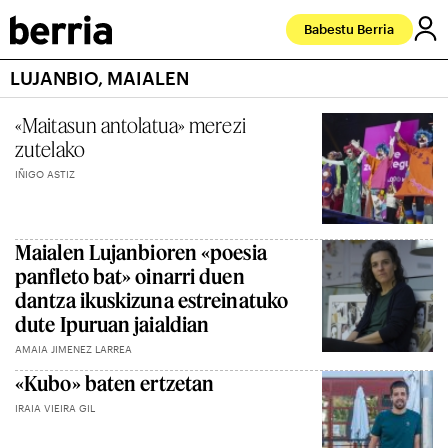
Babestu Berria
LUJANBIO, MAIALEN
«Maitasun antolatua» merezi
zutelako
IÑIGO ASTIZ
Maialen Lujanbioren «poesia
panfleto bat» oinarri duen
dantza ikuskizuna estreinatuko
dute Ipuruan jaialdian
AMAIA JIMENEZ LARREA
«Kubo» baten ertzetan
IRAIA VIEIRA GIL