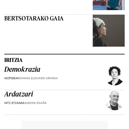
BERTSOTARAKO GAIA
IRITZIA
Demokrazia
HIZPIDEAK
OIHANA ELDUAIEN URANGA
Ardatzari
HITZ ETZANAK
ANDONI EGAÑA