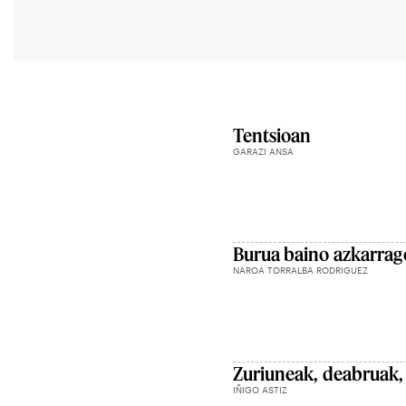
Tentsioan
GARAZI ANSA
Burua baino azkarrago
NAROA TORRALBA RODRIGUEZ
Zuriuneak, deabruak,
IÑIGO ASTIZ