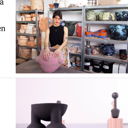
ia
en