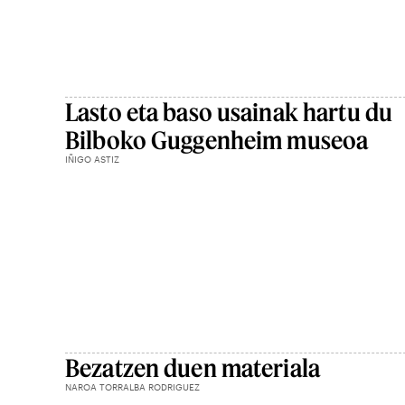
Lasto eta baso usainak hartu du
Bilboko Guggenheim museoa
IÑIGO ASTIZ
Bezatzen duen materiala
NAROA TORRALBA RODRIGUEZ