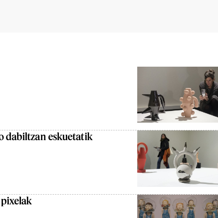
 dabiltzan eskuetatik
 pixelak