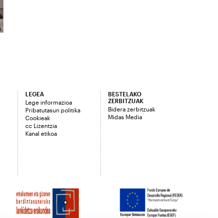
LEGEA
BESTELAKO
ZERBITZUAK
Lege informazioa
Bidera zerbitzuak
Pribatutasun politika
Midas Media
Cookieak
cc Lizentzia
Kanal etikoa