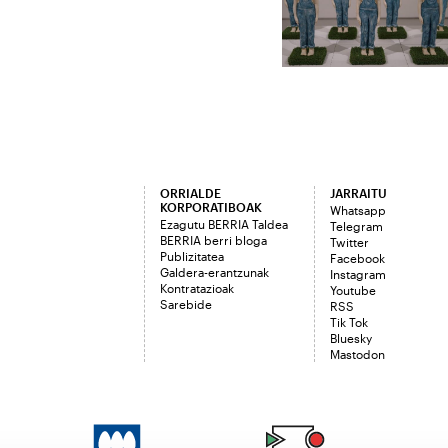
ORRIALDE
JARRAITU
KORPORATIBOAK
Whatsapp
Ezagutu BERRIA Taldea
Telegram
BERRIA berri bloga
Twitter
Publizitatea
Facebook
Galdera-erantzunak
Instagram
Kontratazioak
Youtube
Sarebide
RSS
Tik Tok
Bluesky
Mastodon