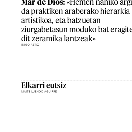
Mar de Dios:
«Hemen nahiko arg
da praktiken araberako hierarkia
artistikoa, eta batzuetan
ziurgabetasun moduko bat eragit
dit zeramika lantzeak»
IÑIGO ASTIZ
Elkarri eutsiz
MAITE LUENGO AGUIRRE