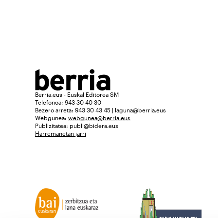
Berria.eus - Euskal Editorea SM
Telefonoa: 943 30 40 30
Bezero arreta: 943 30 43 45 | laguna@berria.eus
Webgunea:
webgunea@berria.eus
Publizitatea:
publi@bidera.eus
Harremanetan jarri