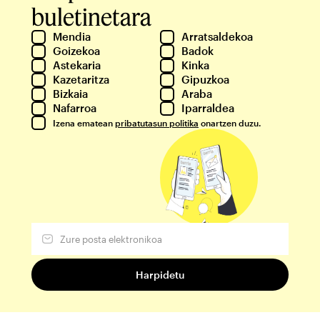
buletinetara
Mendia
Arratsaldekoa
Goizekoa
Badok
Astekaria
Kinka
Kazetaritza
Gipuzkoa
Bizkaia
Araba
Nafarroa
Iparraldea
Izena ematean
pribatutasun politika
onartzen duzu.