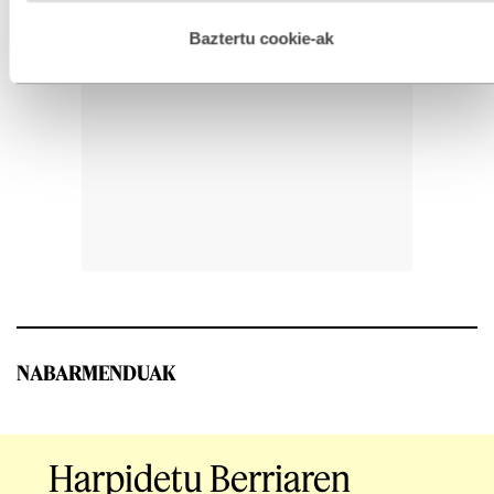
hau onartuz gero, teknologia hori erabiltzeko baimen
esplizitua ematen diguzu.
Gehiago irakurri
Baztertu cookie-ak
NABARMENDUAK
Harpidetu Berriaren