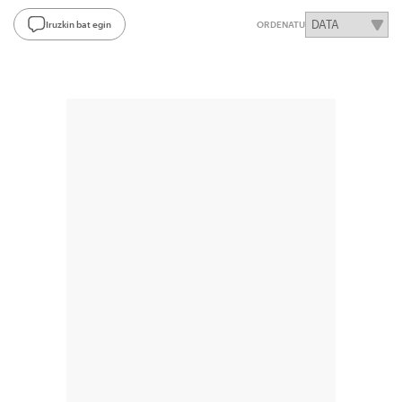
Iruzkin bat egin
ORDENATU