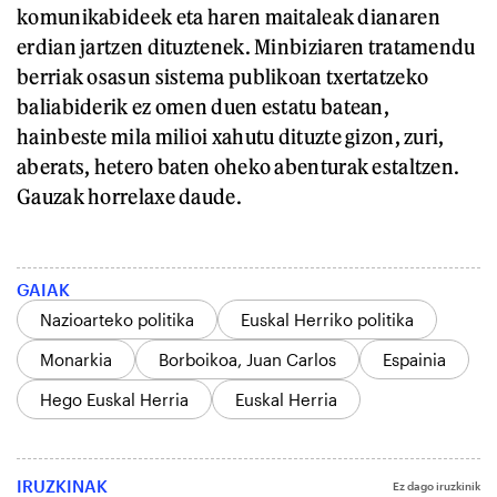
komunikabideek eta haren maitaleak dianaren
erdian jartzen dituztenek. Minbiziaren tratamendu
berriak osasun sistema publikoan txertatzeko
baliabiderik ez omen duen estatu batean,
hainbeste mila milioi xahutu dituzte gizon, zuri,
aberats, hetero baten oheko abenturak estaltzen.
Gauzak horrelaxe daude.
GAIAK
Nazioarteko politika
Euskal Herriko politika
Monarkia
Borboikoa, Juan Carlos
Espainia
Hego Euskal Herria
Euskal Herria
IRUZKINAK
Ez dago iruzkinik