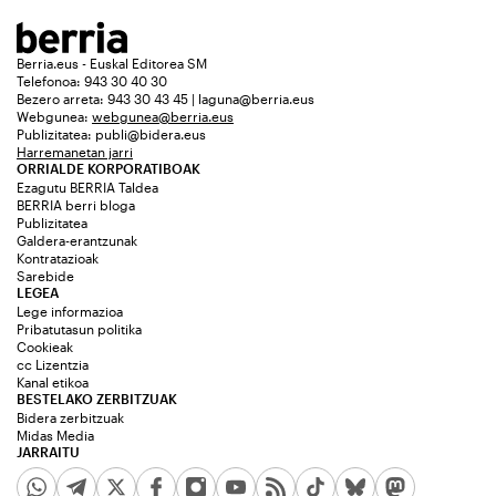
Berria.eus - Euskal Editorea SM
Telefonoa: 943 30 40 30
Bezero arreta: 943 30 43 45 | laguna@berria.eus
Webgunea:
webgunea@berria.eus
Publizitatea:
publi@bidera.eus
Harremanetan jarri
ORRIALDE KORPORATIBOAK
Ezagutu BERRIA Taldea
BERRIA berri bloga
Publizitatea
Galdera-erantzunak
Kontratazioak
Sarebide
LEGEA
Lege informazioa
Pribatutasun politika
Cookieak
cc Lizentzia
Kanal etikoa
BESTELAKO ZERBITZUAK
Bidera zerbitzuak
Midas Media
JARRAITU