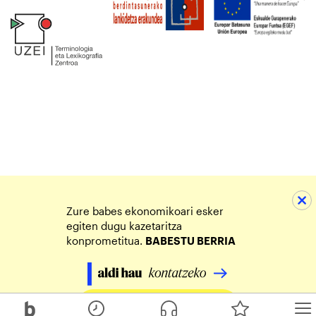
Zure babes ekonomikoari esker
egiten dugu kazetaritza
konprometitua.
BABESTU BERRIA
Egin zure ekarpena