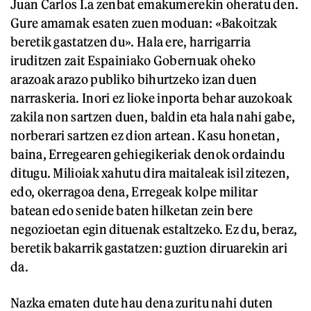
Juan Carlos I.a zenbat emakumerekin oheratu den.
Gure amamak esaten zuen moduan: «Bakoitzak
beretik gastatzen du». Hala ere, harrigarria
iruditzen zait Espainiako Gobernuak oheko
arazoak arazo publiko bihurtzeko izan duen
narraskeria. Inori ez lioke inporta behar auzokoak
zakila non sartzen duen, baldin eta hala nahi gabe,
norberari sartzen ez dion artean. Kasu honetan,
baina, Erregearen gehiegikeriak denok ordaindu
ditugu. Milioiak xahutu dira maitaleak isil zitezen,
edo, okerragoa dena, Erregeak kolpe militar
batean edo senide baten hilketan zein bere
negozioetan egin dituenak estaltzeko. Ez du, beraz,
beretik bakarrik gastatzen: guztion diruarekin ari
da.
Nazka ematen dute hau dena zuritu nahi duten