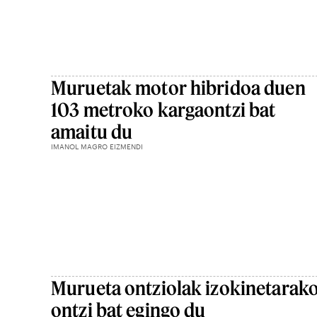
Muruetak motor hibridoa duen
103 metroko kargaontzi bat
amaitu du
IMANOL MAGRO EIZMENDI
Murueta ontziolak izokinetarak
ontzi bat egingo du