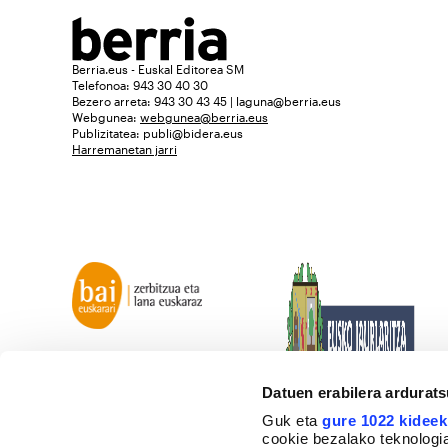
Berria.eus - Euskal Editorea SM
Telefonoa: 943 30 40 30
Bezero arreta: 943 30 43 45 | laguna@berria.eus
Webgunea:
webgunea@berria.eus
Publizitatea:
publi@bidera.eus
Harremanetan jarri
Datuen erabilera ardurat
Guk eta
gure 1022 kideek
cookie bezalako teknologia