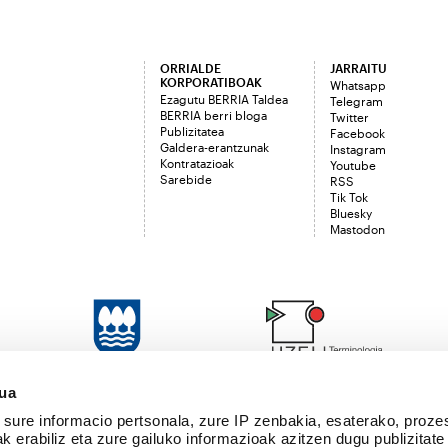
ORRIALDE
JARRAITU
KORPORATIBOAK
Whatsapp
Ezagutu BERRIA Taldea
Telegram
BERRIA berri bloga
Twitter
Publizitatea
Facebook
Galdera-erantzunak
Instagram
Kontratazioak
Youtube
Sarebide
RSS
Tik Tok
Bluesky
Mastodon
sua
sure informacio pertsonala, zure IP zenbakia, esaterako, proze
k erabiliz eta zure gailuko informazioak azitzen dugu publizitate