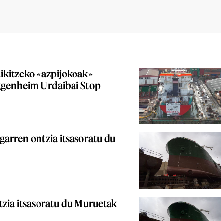
ikitzeko «azpijokoak»
ggenheim Urdaibai Stop
arren ontzia itsasoratu du
tzia itsasoratu du Muruetak