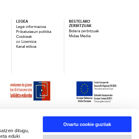
LEGEA
BESTELAKO
ZERBITZUAK
Lege informazioa
Bidera zerbitzuak
Pribatutasun politika
Midas Media
Cookieak
cc Lizentzia
Kanal etikoa
Onartu cookie guztiak
satzen ditugu,
 eta eduki