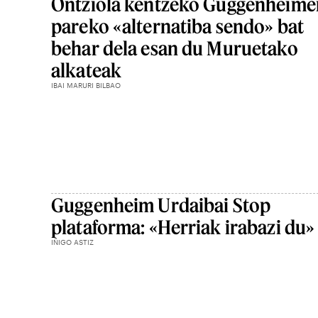
Ontziola kentzeko Guggenheime
pareko «alternatiba sendo» bat
behar dela esan du Muruetako
alkateak
IBAI MARURI BILBAO
Guggenheim Urdaibai Stop
plataforma: «Herriak irabazi du»
IÑIGO ASTIZ