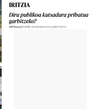
IRITZIA
Diru publikoa kutsadura pribatua
garbitzeko?
ARTIKULUA
ZURIÑE GANDARIAS ETA EIDER GOTXI