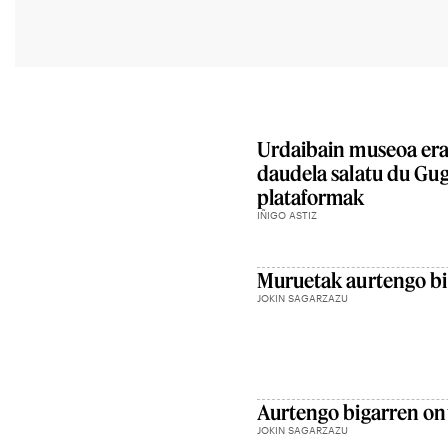
Urdaibain museoa era
daudela salatu du Gu
plataformak
IÑIGO ASTIZ
Muruetak aurtengo big
JOKIN SAGARZAZU
Aurtengo bigarren on
JOKIN SAGARZAZU