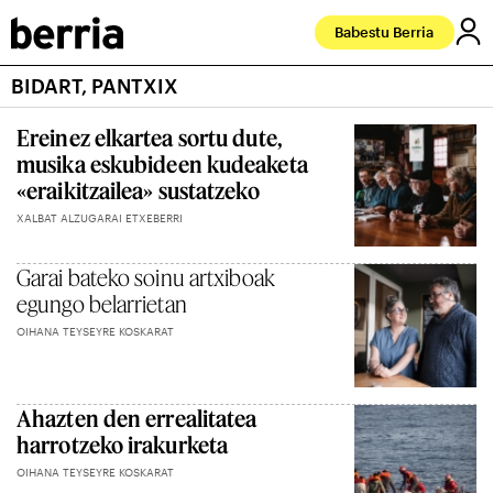
Babestu Berria
BIDART, PANTXIX
Ereinez elkartea sortu dute,
musika eskubideen kudeaketa
«eraikitzailea» sustatzeko
XALBAT ALZUGARAI ETXEBERRI
Garai bateko soinu artxiboak
egungo belarrietan
OIHANA TEYSEYRE KOSKARAT
Ahazten den errealitatea
harrotzeko irakurketa
OIHANA TEYSEYRE KOSKARAT