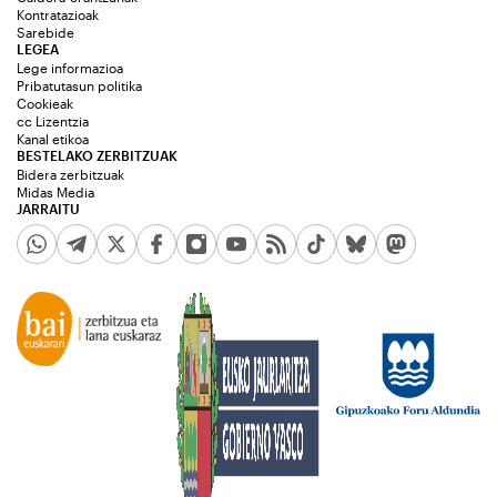
Kontratazioak
Sarebide
LEGEA
Lege informazioa
Pribatutasun politika
Cookieak
cc Lizentzia
Kanal etikoa
BESTELAKO ZERBITZUAK
Bidera zerbitzuak
Midas Media
JARRAITU