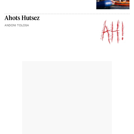
Ahots Hutsez
ANDONI TOLOSA