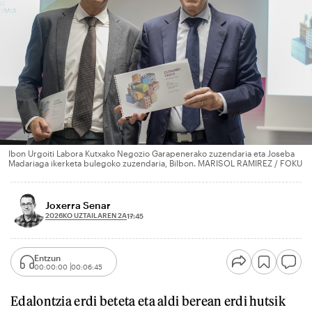
Ibon Urgoiti Labora Kutxako Negozio Garapenerako zuzendaria eta Joseba
Madariaga ikerketa bulegoko zuzendaria, Bilbon. MARISOL RAMIREZ / FOKU
Joxerra Senar
2026KO UZTAILAREN 2A
17:45
Entzun
00:00:00
00:06:45
Edalontzia erdi beteta eta aldi berean erdi hutsik