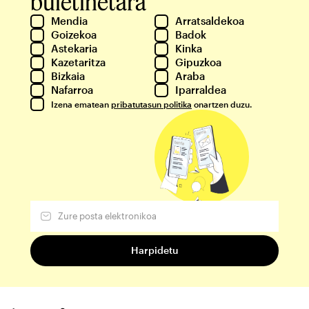
buletinetara
Mendia
Arratsaldekoa
Goizekoa
Badok
Astekaria
Kinka
Kazetaritza
Gipuzkoa
Bizkaia
Araba
Nafarroa
Iparraldea
Izena ematean
pribatutasun politika
onartzen duzu.