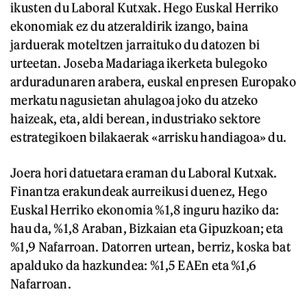
ikusten du Laboral Kutxak. Hego Euskal Herriko
ekonomiak ez du atzeraldirik izango, baina
jarduerak moteltzen jarraituko du datozen bi
urteetan. Joseba Madariaga ikerketa bulegoko
arduradunaren arabera, euskal enpresen Europako
merkatu nagusietan ahulagoa joko du atzeko
haizeak, eta, aldi berean, industriako sektore
estrategikoen bilakaerak «arrisku handiagoa» du.
Joera hori datuetara eraman du Laboral Kutxak.
Finantza erakundeak aurreikusi duenez, Hego
Euskal Herriko ekonomia %1,8 inguru haziko da:
hau da, %1,8 Araban, Bizkaian eta Gipuzkoan; eta
%1,9 Nafarroan. Datorren urtean, berriz, koska bat
apalduko da hazkundea: %1,5 EAEn eta %1,6
Nafarroan.