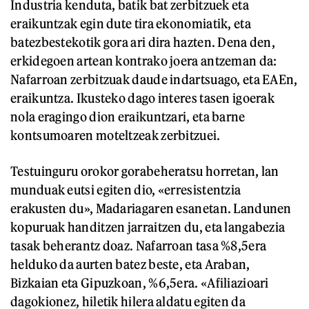
Industria kenduta, batik bat zerbitzuek eta
eraikuntzak egin dute tira ekonomiatik, eta
batezbestekotik gora ari dira hazten. Dena den,
erkidegoen artean kontrako joera antzeman da:
Nafarroan zerbitzuak daude indartsuago, eta EAEn,
eraikuntza. Ikusteko dago interes tasen igoerak
nola eragingo dion eraikuntzari, eta barne
kontsumoaren moteltzeak zerbitzuei.
Testuinguru orokor gorabeheratsu horretan, lan
munduak eutsi egiten dio, «erresistentzia
erakusten du», Madariagaren esanetan. Landunen
kopuruak handitzen jarraitzen du, eta langabezia
tasak beherantz doaz. Nafarroan tasa %8,5era
helduko da aurten batez beste, eta Araban,
Bizkaian eta Gipuzkoan, %6,5era. «Afiliazioari
dagokionez, hiletik hilera aldatu egiten da