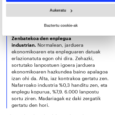
Webgune honek cookie propioak eta hirugarrenen cookie-
Aukeratu
fitxategiak erabiltzen ditu. Zure esperientzia eta zerbitzuak
%7,9
hobetzeko asmoz, cookie teknologiaz baliatzen gara. Ohar
hau onartuz gero, teknologia hori erabiltzeko baimen
esplizitua ematen diguzu.
Gehiago irakurri
Baztertu cookie-ak
Zenbatekoa den enplegua
industrian.
Normalean, jarduera
ekonomikoaren eta enpleguaren datuak
erlazionatuta egon ohi dira. Zehazki,
sortutako lanpostuen igoera jarduera
ekonomikoaren hazkundea baino apalagoa
izan ohi da. Alta, iaz kontrakoa gertatu zen.
Nafarroako industria %0,3 handitu zen, eta
enplegu kopurua, %7,9. 6.000 lanpostu
sortu ziren. Madariagak ez daki zergatik
gertatu den hori.