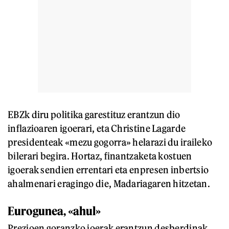
EBZk diru politika garestituz erantzun dio
inflazioaren igoerari, eta Christine Lagarde
presidenteak «mezu gogorra» helarazi du iraileko
bilerari begira. Hortaz, finantzaketa kostuen
igoerak sendien errentari eta enpresen inbertsio
ahalmenari eragingo die, Madariagaren hitzetan.
Eurogunea, «ahul»
Prezioen goranzko joerak erantzun desberdinak