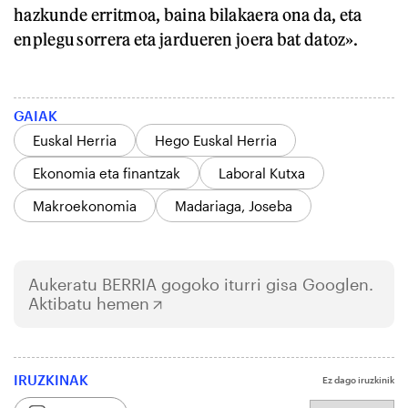
hazkunde erritmoa, baina bilakaera ona da, eta
enplegu sorrera eta jardueren joera bat datoz».
GAIAK
Euskal Herria
Hego Euskal Herria
Ekonomia eta finantzak
Laboral Kutxa
Makroekonomia
Madariaga, Joseba
Aukeratu
BERRIA
gogoko iturri gisa Googlen.
Aktibatu hemen
IRUZKINAK
Ez dago iruzkinik