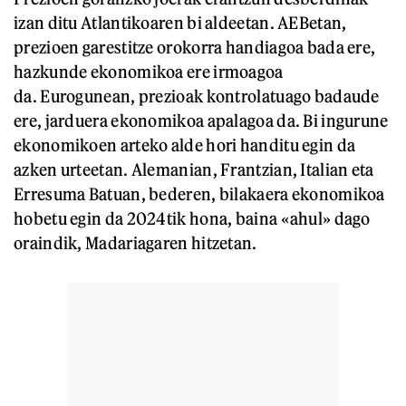
izan ditu Atlantikoaren bi aldeetan. AEBetan,
prezioen garestitze orokorra handiagoa bada ere,
hazkunde ekonomikoa ere irmoagoa
da. Eurogunean, prezioak kontrolatuago badaude
ere, jarduera ekonomikoa apalagoa da. Bi ingurune
ekonomikoen arteko alde hori handitu egin da
azken urteetan. Alemanian, Frantzian, Italian eta
Erresuma Batuan, bederen, bilakaera ekonomikoa
hobetu egin da 2024tik hona, baina «ahul» dago
oraindik, Madariagaren hitzetan.