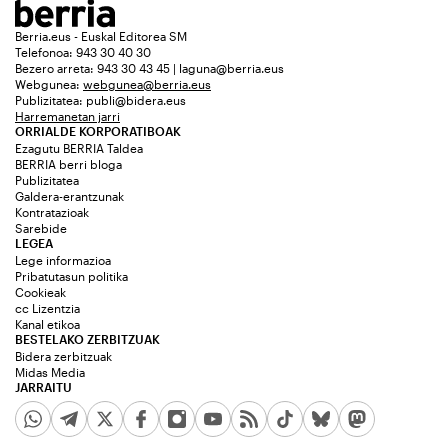
Berria.eus - Euskal Editorea SM
Telefonoa: 943 30 40 30
Bezero arreta: 943 30 43 45 | laguna@berria.eus
Webgunea:
webgunea@berria.eus
Publizitatea:
publi@bidera.eus
Harremanetan jarri
ORRIALDE KORPORATIBOAK
Ezagutu BERRIA Taldea
BERRIA berri bloga
Publizitatea
Galdera-erantzunak
Kontratazioak
Sarebide
LEGEA
Lege informazioa
Pribatutasun politika
Cookieak
cc Lizentzia
Kanal etikoa
BESTELAKO ZERBITZUAK
Bidera zerbitzuak
Midas Media
JARRAITU