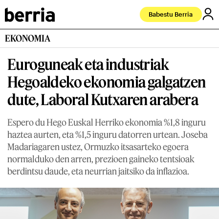
Babestu Berria
EKONOMIA
Euroguneak eta industriak
Hegoaldeko ekonomia galgatzen
dute, Laboral Kutxaren arabera
Espero du Hego Euskal Herriko ekonomia %1,8 inguru
haztea aurten, eta %1,5 inguru datorren urtean. Joseba
Madariagaren ustez, Ormuzko itsasarteko egoera
normalduko den arren, prezioen gaineko tentsioak
berdintsu daude, eta neurrian jaitsiko da inflazioa.