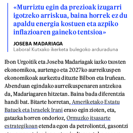
«Murriztu egin da prezioak izugarri
igotzeko arriskua, baina horrek ez du
apaldu energia kostuen eta azpiko
inflazioaren gaineko tentsioa»
JOSEBA MADARIAGA
Laboral Kutxako ikerketa bulegoko arduraduna
Ibon Urgoitik eta Joseba Madariagak iazko txosten
ekonomikoa, aurtengo eta 2027ko aurreikuspen
ekonomikoak aurkeztu dituzte Bilbon eta Iruñean.
Abenduan egindako aurreikuspenaren antzekoa
da, Madariagaren hitzetan. Baina bada diferentzia
handi bat. Bitarte horretan,
Ameriketako Estatu
Batuek eta Israelek Irani
eraso egin zioten, eta,
gatazka horren ondorioz,
Ormuzko itsasarte
estrategikoan
etenda egon da petroliontzi, gasontzi