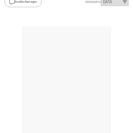
Iruzkin bat egin
ORDENATU