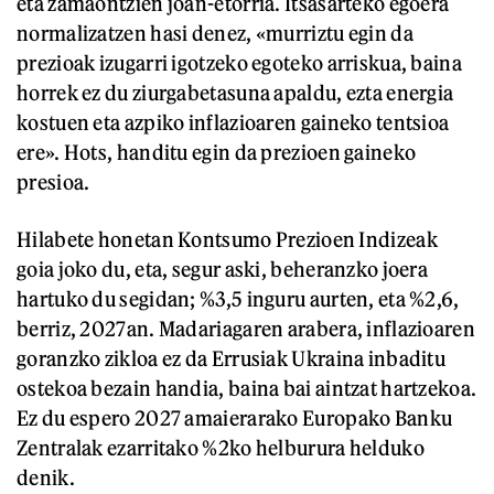
eta zamaontzien joan-etorria. Itsasarteko egoera
normalizatzen hasi denez, «murriztu egin da
prezioak izugarri igotzeko egoteko arriskua, baina
horrek ez du ziurgabetasuna apaldu, ezta energia
kostuen eta azpiko inflazioaren gaineko tentsioa
ere». Hots, handitu egin da prezioen gaineko
presioa.
Hilabete honetan Kontsumo Prezioen Indizeak
goia joko du, eta, segur aski, beheranzko joera
hartuko du segidan; %3,5 inguru aurten, eta %2,6,
berriz, 2027an. Madariagaren arabera, inflazioaren
goranzko zikloa ez da Errusiak Ukraina inbaditu
ostekoa bezain handia, baina bai aintzat hartzekoa.
Ez du espero 2027 amaierarako Europako Banku
Zentralak ezarritako %2ko helburura helduko
denik.