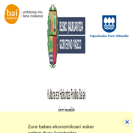
Zure babes ekonomikoari esker
egiten dugu kazetaritza