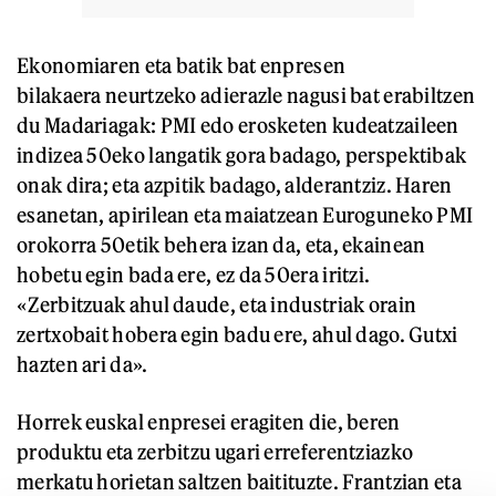
Ekonomiaren eta batik bat enpresen
bilakaera neurtzeko adierazle nagusi bat erabiltzen
du Madariagak: PMI edo erosketen kudeatzaileen
indizea 50eko langatik gora badago, perspektibak
onak dira; eta azpitik badago, alderantziz. Haren
esanetan, apirilean eta maiatzean Euroguneko PMI
orokorra 50etik behera izan da, eta, ekainean
hobetu egin bada ere, ez da 50era iritzi.
«Zerbitzuak ahul daude, eta industriak orain
zertxobait hobera egin badu ere, ahul dago. Gutxi
hazten ari da».
Horrek euskal enpresei eragiten die, beren
produktu eta zerbitzu ugari erreferentziazko
merkatu horietan saltzen baitituzte. Frantzian eta