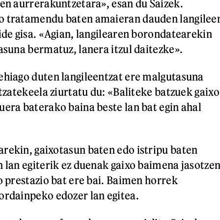
ren aurrerakuntzetara», esan du Saizek.
o tratamendu baten amaieran dauden langilee
bide gisa. «Agian, langilearen borondatearekin
asuna bermatuz, lanera itzul daitezke».
ehiago duten langileentzat ere malgutasuna
itzatekeela ziurtatu du: «Baliteke batzuek gaixo
uera baterako baina beste lan bat egin ahal
rekin, gaixotasun baten edo istripu baten
n lan egiterik ez duenak gaixo baimena jasotze
o prestazio bat ere bai. Baimen horrek
ordainpeko edozer lan egitea.