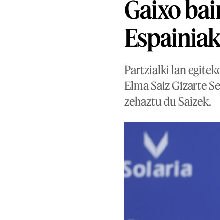
Gaixo bai
Espainia
Partzialki lan egit
Elma Saiz Gizarte Se
zehaztu du Saizek.