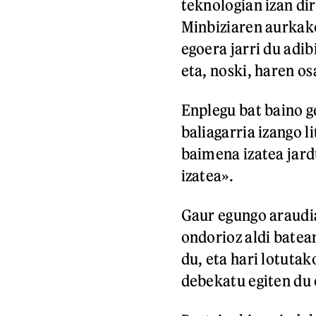
teknologian izan di
Minbiziaren aurkak
egoera jarri du adi
eta, noski, haren os
Enplegu bat baino g
baliagarria izango l
baimena izatea jard
izatea».
Gaur egungo araudia
ondorioz aldi batea
du, eta hari lotutak
debekatu egiten du 