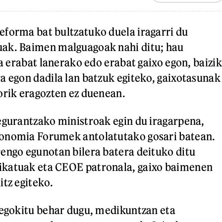
forma bat bultzatuko duela iragarri du
ak. Baimen malguagoak nahi ditu; hau
la erabat lanerako edo erabat gaixo egon, baizik
a egon dadila lan batzuk egiteko, gaixotasunak
orik eragozten ez duenean.
egurantzako ministroak egin du iragarpena,
onomia Forumek antolatutako gosari batean.
engo egunotan bilera batera deituko ditu
katuak eta CEOE patronala, gaixo baimenen
itz egiteko.
 egokitu behar dugu, medikuntzan eta