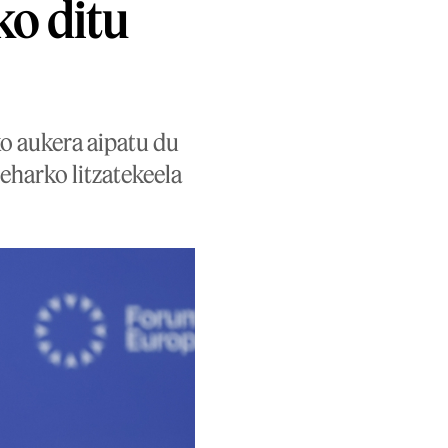
o ditu
ko aukera aipatu du
eharko litzatekeela