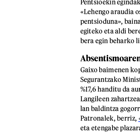
Pentsioekin egindak
«Lehengo araudia os
pentsioduna», baina
egiteko eta aldi be
bera egin beharko l
Absentismoare
Gaixo baimenen kop
Segurantzako Minis
%17,6 handitu da au
Langileen zahartzea
lan baldintza gogor
Patronalek, berriz,
eta etengabe plazar