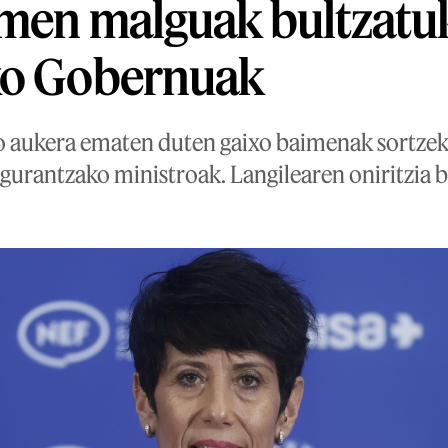
men malguak bultzatuk
ko Gobernuak
eko aukera ematen duten gaixo baimenak sortze
gurantzako ministroak. Langilearen oniritzia b