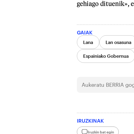
gehiago dituenik», 
GAIAK
Lana
Lan osasuna
Espainiako Gobernua
Aukeratu
BERRIA
gog
IRUZKINAK
Iruzkin bat egin