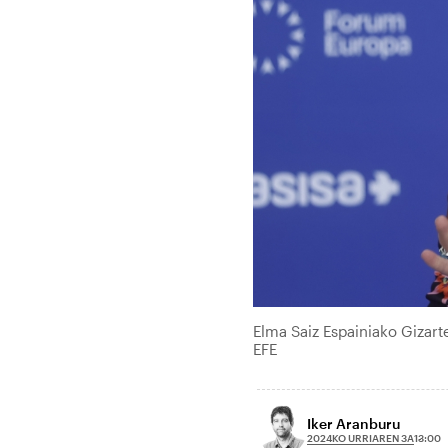
Elma Saiz Espainiako Gizar
EFE
Iker Aranburu
2024KO URRIAREN 3A
13:00