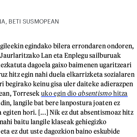
NA, BETI SUSMOPEAN
agileekin egindako bilera errondaren ondoren,
Jaurlaritzako Lan eta Enplegu sailburuak
kezkatuta dagoela gaixo baimenen ugaritzeari
ruz hitz egin nahi duela elkarrizketa sozialaren
i begirako keinu gisa uler daiteke adierazpen
rean, Torresek
uko egin dio
absentismo
hitza
din, langile bat bere lanpostura joaten ez
 egiten hori. [...] Nik ez dut absentismoaz hitz
nahi baitu langile klaseak gehiegizko
 eta ez dut uste dagozkion baino eskubide