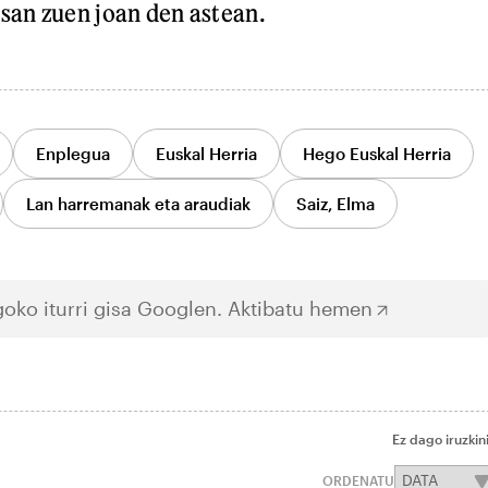
esan zuen joan den astean.
Enplegua
Euskal Herria
Hego Euskal Herria
Lan harremanak eta araudiak
Saiz, Elma
oko iturri gisa Googlen.
Aktibatu hemen
Ez dago iruzkin
ORDENATU