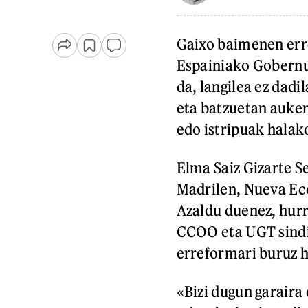
Gaixo baimenen erre
Espainiako Gobernu
da, langilea ez dadi
eta batzuetan auker
edo istripuak halak
Elma Saiz Gizarte S
Madrilen, Nueva Ec
Azaldu duenez, hurr
CCOO eta UGT sindi
erreformari buruz h
«Bizi dugun garaira