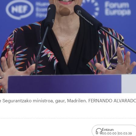
te Segurantzako ministroa, gaur, Madrilen. FERNANDO ALVARADO
Entzun
00:00:00
00:03:39