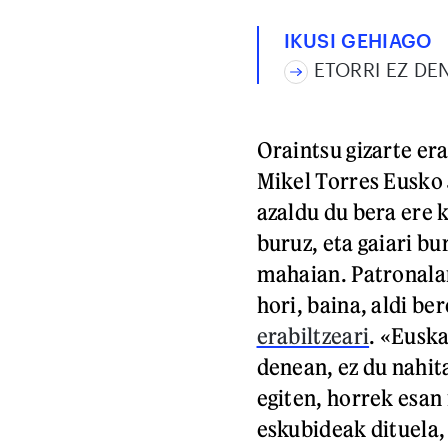
IKUSI GEHIAGO
ETORRI EZ DE
Oraintsu gizarte er
Mikel Torres Eusko 
azaldu du bera ere 
buruz, eta gaiari bu
mahaian. Patronalar
hori, baina, aldi be
erabiltzeari
. «Euska
denean, ez du nahita
egiten, horrek esan 
eskubideak dituela,