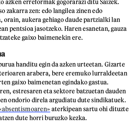
o azken erreformak gogorarazi ditu Saizek.
o zakarra zen: edo langilea zinen edo
, orain, aukera gehiago daude partzialki lan
rean pentsioa jasotzeko. Haren esanetan, gauza
itzateke gaixo baimenekin ere.
na
urua handitu egin da azken urteetan. Gizarte
terioaren arabera, bere eremuko lurraldeetan
rten gaixo baimenetan egindako gastua.
ren, estresaren eta sektore batzuetan dauden
ren ondorio direla argudiatu dute sindikatuek.
«absentismoaren»
aterkipean sartu ohi dituzte
atzen dute horri buruzko kezka.