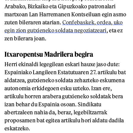
Arabako, Bizkaiko eta Gipuzkoako patronalari
martxoan Lan Harremanen Kontseiluan egin asmo
zuten bileraren atarian.
Confebaskek, ordea, uko
egin zion gutxieneko soldata negoziatzeari
, eta ez
zen bilerara joan.
Itxaropentsu Madrilera begira
Herri ekinaldi legegilean eskari hauxe jaso dute:
Espainiako Langileen Estatutuaren 27. artikulu bat
aldatzea, gutxieneko soldata zehazteko eskumena
autonomia erkidegoen esku uzteko. Izan ere,
artikulu horren arabera gutxieneko soldatak bera
izan behar du Espainia osoan. Sindikatu
abertzaleen nahia da, beraz, legebiltzarrak
proposamen bat egitea artikulu hori aldatu dadila
eskatzeko.