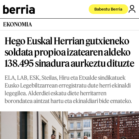
Babestu Berria
EKONOMIA
Hego Euskal Herrian gutxieneko
soldata propioa izatearen aldeko
138.495 sinadura aurkeztu dituzte
ELA, LAB, ESK, Steilas, Hiru eta Etxalde sindikatuek
Eusko Legebiltzarrean erregistratu dute herri ekinaldi
legegilea. Alderdiei eskatu diete herritarren
borondatea aintzat hartu eta ekinaldiari bide emateko.