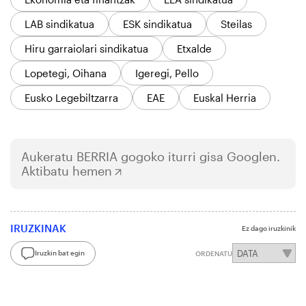
LAB sindikatua
ESK sindikatua
Steilas
Hiru garraiolari sindikatua
Etxalde
Lopetegi, Oihana
Igeregi, Pello
Eusko Legebiltzarra
EAE
Euskal Herria
Aukeratu
BERRIA
gogoko iturri gisa Googlen.
Aktibatu hemen
IRUZKINAK
Ez dago iruzkinik
Iruzkin bat egin
ORDENATU