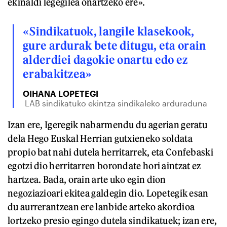
ekinaldi legegilea onartzeko ere».
«Sindikatuok, langile klasekook,
gure ardurak bete ditugu, eta orain
alderdiei dagokie onartu edo ez
erabakitzea»
OIHANA LOPETEGI
LAB sindikatuko ekintza sindikaleko arduraduna
Izan ere, Igeregik nabarmendu du agerian geratu
dela Hego Euskal Herrian gutxieneko soldata
propio bat nahi dutela herritarrek, eta Confebaski
egotzi dio herritarren borondate hori aintzat ez
hartzea. Bada, orain arte uko egin dion
negoziazioari ekitea galdegin dio. Lopetegik esan
du aurrerantzean ere lanbide arteko akordioa
lortzeko presio egingo dutela sindikatuek; izan ere,