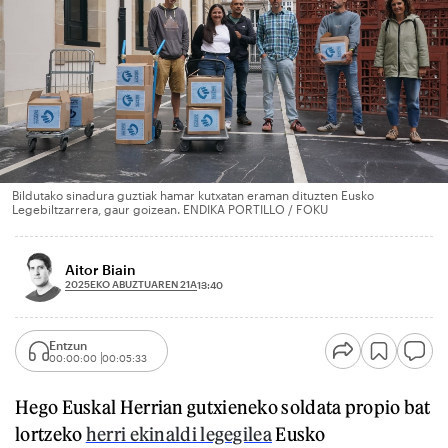
Bildutako sinadura guztiak hamar kutxatan eraman dituzten Eusko
Legebiltzarrera, gaur goizean. ENDIKA PORTILLO / FOKU
Aitor Biain
2025EKO ABUZTUAREN 21A
13:40
Entzun
00:00:00
00:05:33
Hego Euskal Herrian gutxieneko soldata propio bat
lortzeko
herri ekinaldi legegilea
Eusko