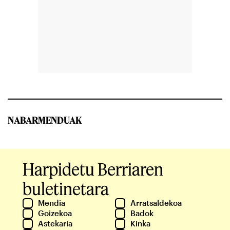
NABARMENDUAK
Harpidetu Berriaren
buletinetara
Mendia
Arratsaldekoa
Goizekoa
Badok
Astekaria
Kinka