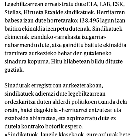
Legebiltzarrean erregistratu dute ELA, LAB, ESK,
Steilas, Hiru eta Etxalde sindikatuek. Herritarren
babesa izan dute horretarako: 138.495 lagun izan
baitira ekinaldia izenpetu dutenak. Sindikatuek
ekimenak izandako «arrakasta izugarria»
nabarmendu dute, aise gainditu baitute ekinaldia
tramitera aurkezteko behar den gutxieneko
sinadura kopurua. Hiru hilabetean bildu dituzte
guztiak.
Sinadurak erregistroan aurkezterakoan,
sindikatuek adierazi dute legebiltzarrean
ordezkaritza duten alderdi politikoen txanda dela
orain, haiei dagokiela «herritarrei entzutea» eta
eztabaida abiaraztea, eta azpimarratu dute ez
dutela kontrako botorik espero.
«Sindikatuok, langile klasekook, gure ardurak bete