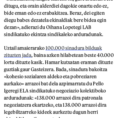
ditugu, eta orain alderdiei dagokie onartu edo ez,
bide eman edo ez erabakitzea. Beraz, dei egiten
diegu babes dezatela ekinaldiak bere bidea egin
dezan», adierazi du Oihana Lopetegi LAB
sindikatuko ekintza sindikaleko arduradunak.
Uztail amaierarako
100.000 sinadura bilduak
zituzten jada
, baina azken hilabetean beste 40.000
lortu dituzte kasik. Hamar kutxatan eraman dituzte
guztiak gaur Gasteizera. Bada, sinadura bakoitza
«kohesio sozialaren aldeko eta pobreziaren
aurkako» arrazoi bat dela azpimarratu du Pello
Igeregi ELA sindikatuko negoziazio kolektiboko
arduradunak: «138.000 arrazoi dira patronala
negoziatzera ekartzeko, eta 138.000 arrazoi dira
legebiltzarreko kideek aurkeztu dugun herri