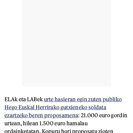
ELAk eta LABek
urte hasieran egin zuten publiko
Hego Euskal Herrirako gutxieneko soldata
ezartzeko beren proposamena
: 21.000 euro gordin
urtean, hilean 1.500 euro hamalau
ordainketatan. Kopuru hori proposatu zioten