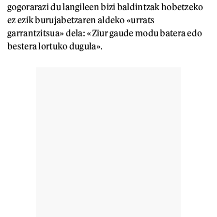
gogorarazi du langileen bizi baldintzak hobetzeko
ez ezik burujabetzaren aldeko «urrats
garrantzitsua» dela: «Ziur gaude modu batera edo
bestera lortuko dugula».