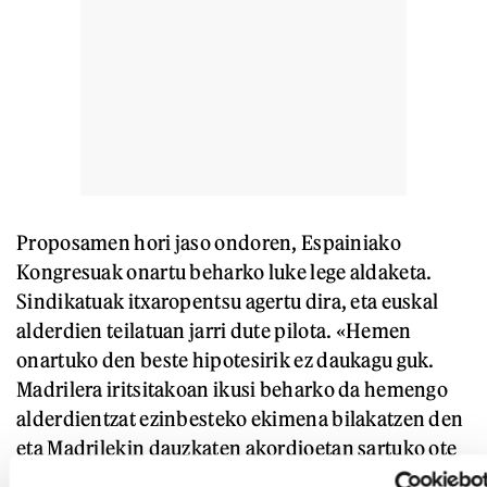
Proposamen hori jaso ondoren, Espainiako
Kongresuak onartu beharko luke lege aldaketa.
Sindikatuak itxaropentsu agertu dira, eta euskal
alderdien teilatuan jarri dute pilota. «Hemen
onartuko den beste hipotesirik ez daukagu guk.
Madrilera iritsitakoan ikusi beharko da hemengo
alderdientzat ezinbesteko ekimena bilakatzen den
eta Madrilekin dauzkaten akordioetan sartuko ote
duten. Guk hori eskatuko diegu. Beste mila kontu