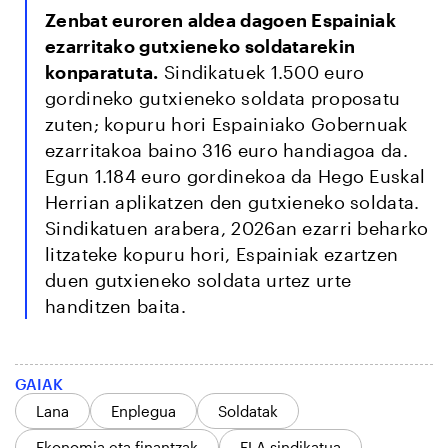
Zenbat euroren aldea dagoen Espainiak
ezarritako gutxieneko soldatarekin
konparatuta.
Sindikatuek 1.500 euro
gordineko gutxieneko soldata proposatu
zuten; kopuru hori Espainiako Gobernuak
ezarritakoa baino 316 euro handiagoa da.
Egun 1.184 euro gordinekoa da Hego Euskal
Herrian aplikatzen den gutxieneko soldata.
Sindikatuen arabera, 2026an ezarri beharko
litzateke kopuru hori, Espainiak ezartzen
duen gutxieneko soldata urtez urte
handitzen baita.
GAIAK
Lana
Enplegua
Soldatak
Ekonomia eta finantzak
ELA sindikatua