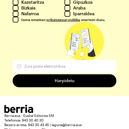
Kazetaritza
Gipuzkoa
Bizkaia
Araba
Nafarroa
Iparraldea
Izena ematean
pribatutasun politika
onartzen duzu.
Berria.eus - Euskal Editorea SM
Telefonoa: 943 30 40 30
Bezero arreta: 943 30 43 45 | laguna@berria.eus