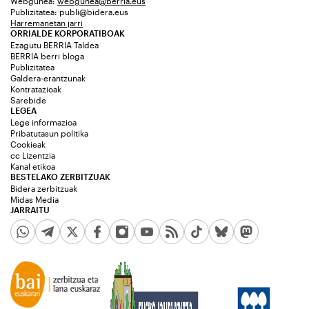
Webgunea:
webgunea@berria.eus
Publizitatea:
publi@bidera.eus
Harremanetan jarri
ORRIALDE KORPORATIBOAK
Ezagutu BERRIA Taldea
BERRIA berri bloga
Publizitatea
Galdera-erantzunak
Kontratazioak
Sarebide
LEGEA
Lege informazioa
Pribatutasun politika
Cookieak
cc Lizentzia
Kanal etikoa
BESTELAKO ZERBITZUAK
Bidera zerbitzuak
Midas Media
JARRAITU