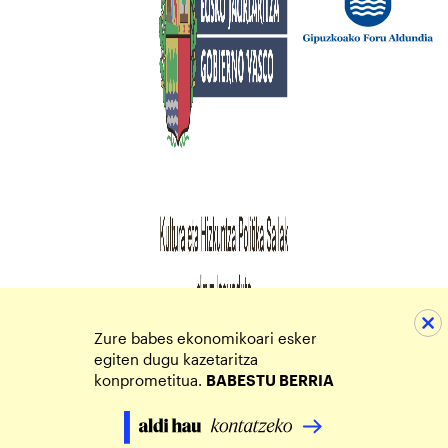
Zure babes ekonomikoari esker
egiten dugu kazetaritza
konprometitua.
BABESTU BERRIA