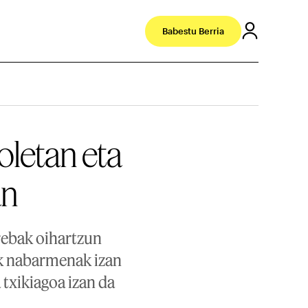
Babestu Berria
oletan eta
an
rebak oihartzun
ak nabarmenak izan
 txikiagoa izan da