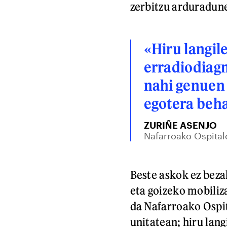
zerbitzu arduradun
«Hiru langil
erradiodiagn
nahi genuen 
egotera beha
ZURIÑE ASENJO
Nafarroako Ospitale
Beste askok ez beza
eta goizeko mobiliz
da Nafarroako Ospi
unitatean; hiru lang