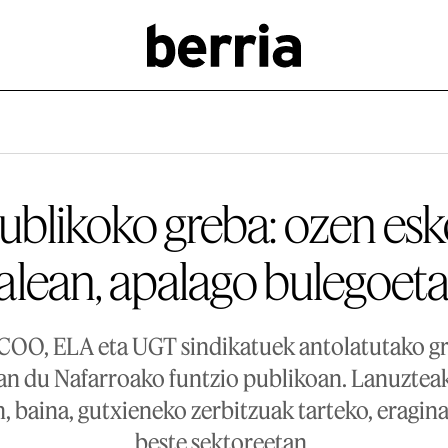
ublikoko greba: ozen esk
alean, apalago bulegoet
COO, ELA eta UGT sindikatuek antolatutako g
an du Nafarroako funtzio publikoan. Lanuzte
n, baina, gutxieneko zerbitzuak tarteko, eragina
beste sektoreetan.