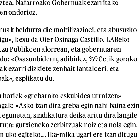
uztea, Nafarroako Gobernuak ezarritako
en ondorioz.
uak beldurra die mobilizazioei, eta abusuzko
kigu», kexu da Oier Osinaga Castillo. LABeko
tzu Publikoen alorrean, eta gobernuaren
 du: «Osasunbidean, adibidez, %90etik gorako
k ezarri dizkiete zenbait lantalderi, eta
ak», esplikatu du.
u horiek «grebarako eskubidea urratzen»
gak: «Asko izan dira greba egin nahi baina ezin
egunetan, sindikatura deika aritu dira langile
tuta: gutxieneko zerbitzuak noiz eta nola egin,
 uko egiteko... Ika-mika ugari ere izan ditugu