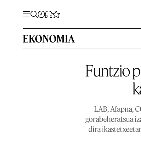
EKONOMIA
Funtzio p
k
LAB, Afapna, C
gorabeheratsua iz
dira ikastetxeeta