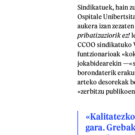
Sindikatuek, hain z
Ospitale Unibertsita
aukera izan zezaten
pribatizaziorik ez!
l
CCOO sindikatuko V
funtzionarioak «ko
jokabidearekin —«sa
borondaterik erakut
arteko desorekak be
«zerbitzu publikoen
«Kalitatezko
gara. Grebak