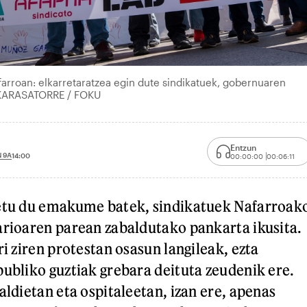
arroan: elkarretaratzea egin dute sindikatuek, gobernuaren
 KARASATORRE / FOKU
Entzun
 9A
14:00
00:00:00
00:06:11
detu du emakume batek, sindikatuek Nafarroak
arioaren parean zabaldutako pankarta ikusita.
ri ziren protestan osasun langileak, ezta
publiko guztiak grebara deituta zeudenik ere.
aldietan eta ospitaleetan, izan ere, apenas