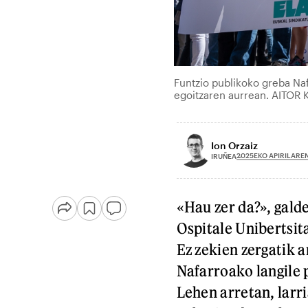
Funtzio publikoko greba Naf
egoitzaren aurrean. AITOR
Ion Orzaiz
2025EKO APIRILAREN
IRUÑEA
«Hau zer da?», gal
Ospitale Unibertsit
Ez zekien zergatik a
Nafarroako langile 
Lehen arretan, larri