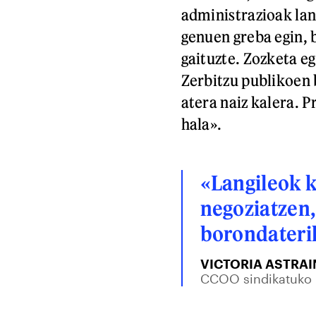
administrazioak lan
genuen greba egin, 
gaituzte. Zozketa eg
Zerbitzu publikoen
atera naiz kalera. P
hala».
«Langileok k
negoziatzen,
borondateri
VICTORIA ASTRAI
CCOO sindikatuko 