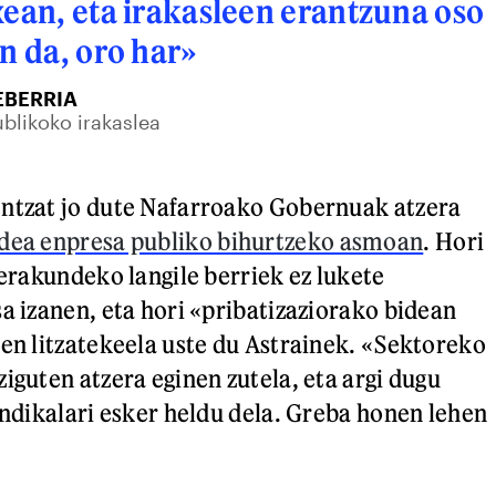
xean, eta irakasleen erantzuna oso
an da, oro har»
EBERRIA
blikoko irakaslea
entzat jo dute Nafarroako Gobernuak atzera
dea enpresa publiko bihurtzeko asmoan
. Hori
 erakundeko langile berriek ez lukete
sa izanen, eta hori «pribatizaziorako bidean
nen litzatekeela uste du Astrainek. «Sektoreko
iguten atzera eginen zutela, eta argi dugu
indikalari esker heldu dela. Greba honen lehen