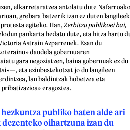
uzen, elkarretaratzea antolatu dute Nafarroak
rioan, grebara batzerik izan ez duten langileek
 protesta egiteko. Han,
Zerbitzu publikoei bai,
elodun pankarta hedatu dute, eta hitza hartu d
ictoria Astrain Azparrenek. Esan du
koteraino» daudela gobernuaren
iatu gara negoziatzen, baina gobernuak ez du
si»—, eta ezinbestekotzat jo du langileen
rdintzea, lan baldintzak hobetzea eta
 pribatizazioa» eragoztea.
 hezkuntza publiko baten alde ari
 dezenteko oihartzuna izan du