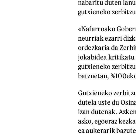
nabaritu duten lan
gutxieneko zerbitzu
«Nafarroako Gobern
neurriak ezarri diz
ordezkaria da Zerbi
jokabidea kritikatu
gutxieneko zerbitzua
batzuetan, %100eko
Gutxieneko zerbitz
dutela uste du Osina
izan dutenak. Azken 
asko, egoeraz kezka
ea aukerarik bazuten