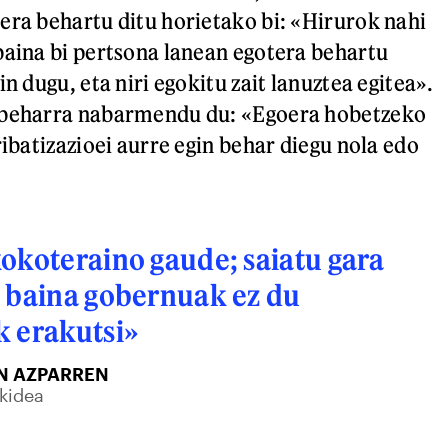
era behartu ditu horietako bi: «Hirurok nahi
baina bi pertsona lanean egotera behartu
in dugu, eta niri egokitu zait lanuztea egitea».
 beharra nabarmendu du: «Egoera hobetzeko
ribatizazioei aurre egin behar diegu nola edo
okoteraino gaude; saiatu gara
 baina gobernuak ez du
k erakutsi»
N AZPARREN
kidea