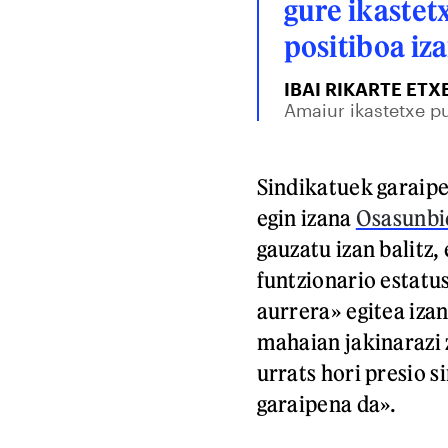
gure ikastet
positiboa iz
IBAI RIKARTE ETX
Amaiur ikastetxe pu
Sindikatuek garaip
egin izana
Osasunbi
gauzatu izan balitz,
funtzionario estatu
aurrera» egitea iza
mahaian jakinarazi z
urrats hori presio s
garaipena da».