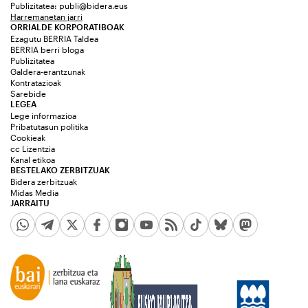
Publizitatea:
publi@bidera.eus
Harremanetan jarri
ORRIALDE KORPORATIBOAK
Ezagutu BERRIA Taldea
BERRIA berri bloga
Publizitatea
Galdera-erantzunak
Kontratazioak
Sarebide
LEGEA
Lege informazioa
Pribatutasun politika
Cookieak
cc Lizentzia
Kanal etikoa
BESTELAKO ZERBITZUAK
Bidera zerbitzuak
Midas Media
JARRAITU