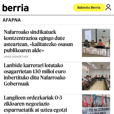
Babestu Berria
AFAPNA
Nafarroako sindikatuek
kontzentrazioa egingo dute
asteartean, «kalitatezko osasun
publikoaren alde»
JAKES GOIKOETXEA
Lanbide karrerari lotutako
osagarrietan 130 milioi euro
inbertituko ditu Nafarroako
Gobernuak
Langileen ordezkariak 0-3
zikloaren negoziazio
esparruetatik at uztea egotzi