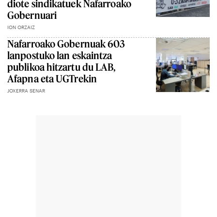
diote sindikatuek Nafarroako
Gobernuari
ION ORZAIZ
Nafarroako Gobernuak 603
lanpostuko lan eskaintza
publikoa hitzartu du LAB,
Afapna eta UGTrekin
JOXERRA SENAR