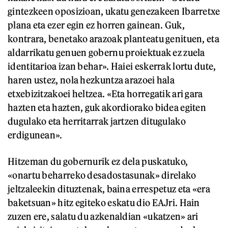
gintezkeen oposizioan, ukatu genezakeen Ibarretxe
plana eta ezer egin ez horren gainean. Guk,
kontrara, benetako arazoak planteatu genituen, eta
aldarrikatu genuen gobernu proiektuak ez zuela
identitarioa izan behar». Haiei eskerrak lortu dute,
haren ustez, nola hezkuntza arazoei hala
etxebizitzakoei heltzea. «Eta horregatik ari gara
hazten eta hazten, guk akordiorako bidea egiten
dugulako eta herritarrak jartzen ditugulako
erdigunean».
Hitzeman du gobernurik ez dela puskatuko,
«onartu beharreko desadostasunak» direlako
jeltzaleekin dituztenak, baina errespetuz eta «era
baketsuan» hitz egiteko eskatu dio EAJri. Hain
zuzen ere, salatu du azkenaldian «ukatzen» ari