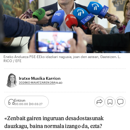
Eneko Andueza PSE-EEko idazkari nagusia, joan den astean, Gasteizen. L.
RICO / EFE
Iratxe Muxika Karrion
2026KO MAIATZAREN 26A
11:40
Entzun
00:00:00
00:03:27
«Zenbait gairen inguruan desadostasunak
dauzkagu, baina normala izango da, ezta?