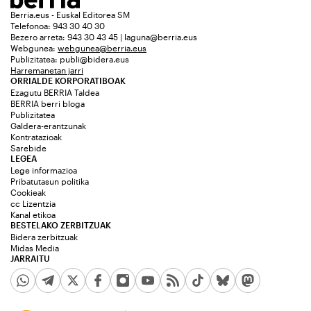
Berria.eus - Euskal Editorea SM
Telefonoa: 943 30 40 30
Bezero arreta: 943 30 43 45 | laguna@berria.eus
Webgunea:
webgunea@berria.eus
Publizitatea:
publi@bidera.eus
Harremanetan jarri
ORRIALDE KORPORATIBOAK
Ezagutu BERRIA Taldea
BERRIA berri bloga
Publizitatea
Galdera-erantzunak
Kontratazioak
Sarebide
LEGEA
Lege informazioa
Pribatutasun politika
Cookieak
cc Lizentzia
Kanal etikoa
BESTELAKO ZERBITZUAK
Bidera zerbitzuak
Midas Media
JARRAITU