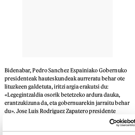
Bidenabar, Pedro Sanchez Espainiako Gobernuko
presidenteak hauteskundeak aurreratu behar ote
lituzkeen galdetuta, iritzi argia erakutsi du:
«Legegintzaldia osorik betetzeko ardura dauka,
erantzukizuna da, eta gobernuarekin jarraitu behar
du». Jose Luis Rodriguez Zapatero presidente
izandakoari ere eskaini dizkio hitz batzuk, eta
kontatu du «irmoki» sinesten duela haren