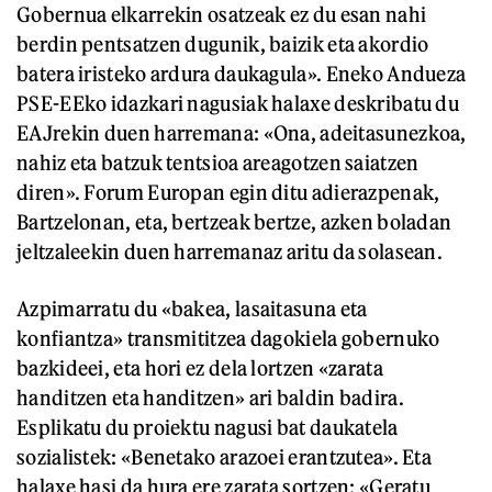
Gobernua elkarrekin osatzeak ez du esan nahi
berdin pentsatzen dugunik, baizik eta akordio
batera iristeko ardura daukagula». Eneko Andueza
PSE-EEko idazkari nagusiak halaxe deskribatu du
EAJrekin duen harremana: «Ona, adeitasunezkoa,
nahiz eta batzuk tentsioa areagotzen saiatzen
diren». Forum Europan egin ditu adierazpenak,
Bartzelonan, eta, bertzeak bertze, azken boladan
jeltzaleekin duen harremanaz aritu da solasean.
Azpimarratu du «bakea, lasaitasuna eta
konfiantza» transmititzea dagokiela gobernuko
bazkideei, eta hori ez dela lortzen «zarata
handitzen eta handitzen» ari baldin badira.
Esplikatu du proiektu nagusi bat daukatela
sozialistek: «Benetako arazoei erantzutea». Eta
halaxe hasi da hura ere zarata sortzen: «Geratu