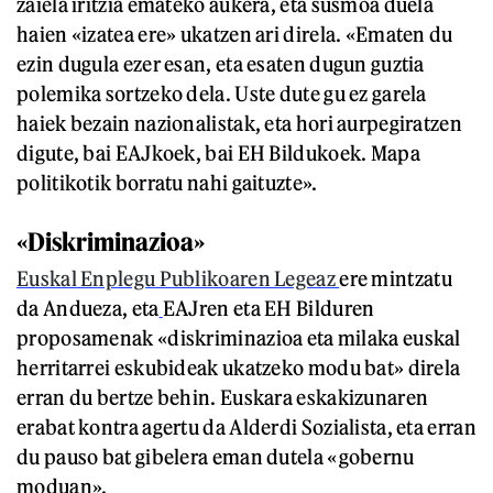
zaiela iritzia emateko aukera, eta susmoa duela
haien «izatea ere» ukatzen ari direla. «Ematen du
ezin dugula ezer esan, eta esaten dugun guztia
polemika sortzeko dela. Uste dute gu ez garela
haiek bezain nazionalistak, eta hori aurpegiratzen
digute, bai EAJkoek, bai EH Bildukoek. Mapa
politikotik borratu nahi gaituzte».
«Diskriminazioa»
Euskal Enplegu Publikoaren Legeaz
ere mintzatu
da Andueza, eta
EAJren eta EH Bilduren
proposamenak «diskriminazioa eta milaka euskal
herritarrei eskubideak ukatzeko modu bat» direla
erran du bertze behin. Euskara eskakizunaren
erabat kontra agertu da Alderdi Sozialista, eta erran
du pauso bat gibelera eman dutela «gobernu
moduan».