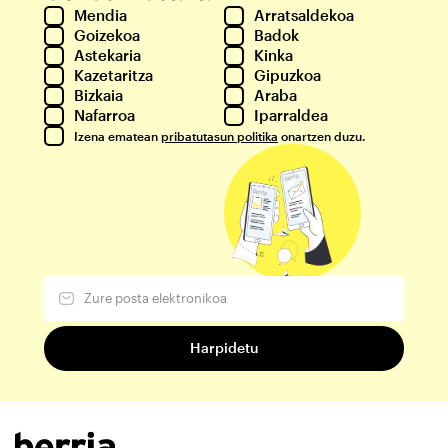
Mendia
Arratsaldekoa
Goizekoa
Badok
Astekaria
Kinka
Kazetaritza
Gipuzkoa
Bizkaia
Araba
Nafarroa
Iparraldea
Izena ematean
pribatutasun politika
onartzen duzu.