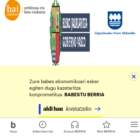
Zure babes ekonomikoari esker
egiten dugu kazetaritza
konprometitua.
BABESTU BERRIA
Egin zure ekarpena
Gaur
Azken berriak
Entzun BERRIA
Nire BERRIA
Atalak