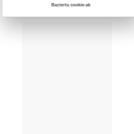
esplizitua ematen diguzu.
Gehiago irakurri
Baztertu cookie-ak