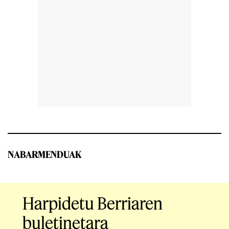
NABARMENDUAK
Harpidetu Berriaren
buletinetara